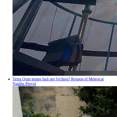
Terra
Quin temps farà per l'eclipsi? Respon el Meteocat
Natàlia Pinyol