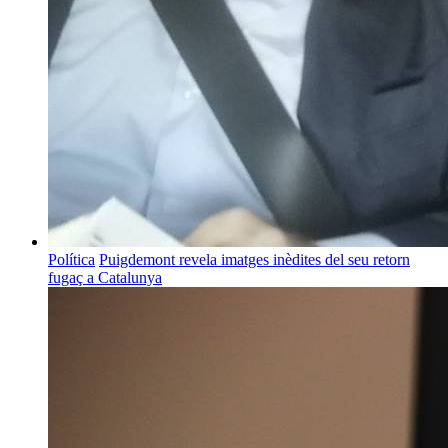
Política
Puigdemont revela imatges inèdites del seu retorn
fugaç a Catalunya