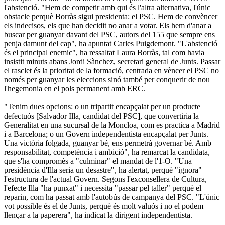
l'abstenció. "Hem de competir amb qui és l'altra alternativa, l'únic
obstacle perquè Borràs sigui presidenta: el PSC. Hem de convèncer
els indecisos, els que han decidit no anar a votar. Els hem d'anar a
buscar per guanyar davant del PSC, autors del 155 que sempre ens
penja damunt del cap", ha apuntat Carles Puigdemont. "L'abstenció
és el principal enemic", ha ressaltat Laura Borràs, tal com havia
insistit minuts abans Jordi Sànchez, secretari general de Junts. Passar
el rasclet és la prioritat de la formació, centrada en vèncer el PSC no
només per guanyar les eleccions sinó també per conquerir de nou
l'hegemonia en el pols permanent amb ERC.
"Tenim dues opcions: o un tripartit encapçalat per un producte
defectuós [Salvador Illa, candidat del PSC], que convertiria la
Generalitat en una sucursal de la Moncloa, com es practica a Madrid
i a Barcelona; o un Govern independentista encapçalat per Junts.
Una victòria folgada, guanyar bé, ens permetrà governar bé. Amb
responsabilitat, competència i ambició", ha remarcat la candidata,
que s'ha compromès a "culminar" el mandat de l'1-O. "Una
presidència d'Illa seria un desastre", ha alertat, perquè "ignora"
l'estructura de l'actual Govern. Segons l'exconsellera de Cultura,
l'efecte Illa "ha punxat" i necessita "passar pel taller" perquè el
reparin, com ha passat amb l'autobús de campanya del PSC. "L'únic
vot possible és el de Junts, perquè és molt valuós i no el podem
llençar a la paperera", ha indicat la dirigent independentista.