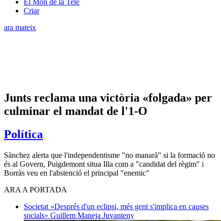
El Món de la Tele
Criar
ara mateix
Junts reclama una victòria «folgada» per
culminar el mandat de l'1-O
Política
Sànchez alerta que l'independentisme "no manarà" si la formació no
és al Govern, Puigdemont situa Illa com a "candidat del règim" i
Borràs veu en l'abstenció el principal "enemic"
ARA A PORTADA
Societat
«Després d'un eclipsi, més gent s'implica en causes
socials»
Guillem Maneja Juvanteny