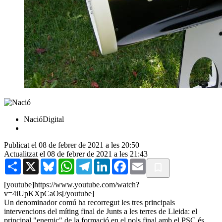
NacióDigital
Publicat el 08 de febrer de 2021 a les 20:50
Actualitzat el 08 de febrer de 2021 a les 21:43
Share
X
Bluesky
WhatsApp
Telegram
LinkedIn
Facebook
Email
[youtube]https://www.youtube.com/watch?
v=4iUpKXpCaOs[/youtube]
Un denominador comú ha recorregut les tres principals
intervencions del míting final de Junts a les terres de Lleida: el
principal "enemic" de la formació en el pols final amb el PSC és