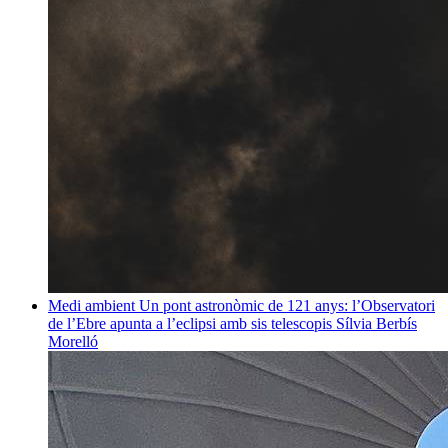
Medi ambient
Un pont astronòmic de 121 anys: l’Observatori
de l’Ebre apunta a l’eclipsi amb sis telescopis
Sílvia Berbís
Morelló