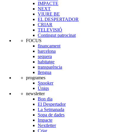
IMPACTE
NEXT
VIURE BE
EL DESPERTADOR
CRIAR
TELEVISIÓ
Contingut patrocinat
FOCUS
finançament
barcelona
sequera
habitatge
transparència
llengua
programes
Snooker
Úniqs
newsletter
Bon dia
El Despertador
La Setmanada
Sopa de dades
Impacte
Nextletter
Criar