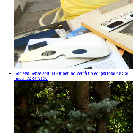
Societat
Sense sort: el Pirineu no veurà un eclipsi total de Sol
fins al 2433
ACN