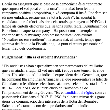
Borràs ha assegurat que la base de la democràcia és el "contracte
que suposa el vot posat en una urna". "Per això hem fet una
campanya positiva i propositiva, això comporta il·lusió. Podríem ser
els més enfadats, perquè ens va tot a la contra", ha apuntat la
candidata, en referència als drets electorals -pertanyen al PDECat- i
també als cartells electorals que, segons Junts, retira l'Ajuntament de
Barcelona en aquesta campanya. Ha posat com a exemple, en
contraposició, el missatge dels presos polítics i dels exiliats.
"Nosaltres no ens rendirem", ha assenyalat, al mateix temps que
alertava del fet que la Fiscalia tingui a punt el recurs per tombar el
tercer grau dels condemnats.
Puigdemont: "Illa és el suplent d'Arrimadas"
"Els socialistes s'han especialitzat en ser marmessors del rei lladre
que van ajudar a fugir. El vot més útil, i el que més temen, és el de
Junts. Ho sabem tots", ha indicat l'expresident de la Generalitat, que
ha comparat Illa amb Inés Arrimadas i el que representava la líder de
Ciutadans en les últimes eleccions catalanes, celebrades sota l'influx
de l'1-O, del 27-O, de la intervenció de l'autonomia i de
l'empresonament de mig Govern. "És el
candidat del règim
, com va
passar amb Ciutadans el 2017. El PSC és el partit mimat dels grans
grups de comunicació, dels interessos de la llotja del Bernabéu.
Sabem perfectament com de depredadors són", ha indicat