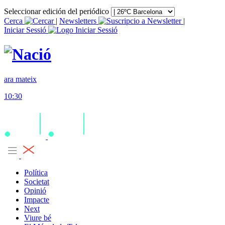
Seleccionar edición del periódico
Cerca
|
Newsletters
|
Iniciar Sessió
ara mateix
10:30
Política
Societat
Opinió
Impacte
Next
Viure bé