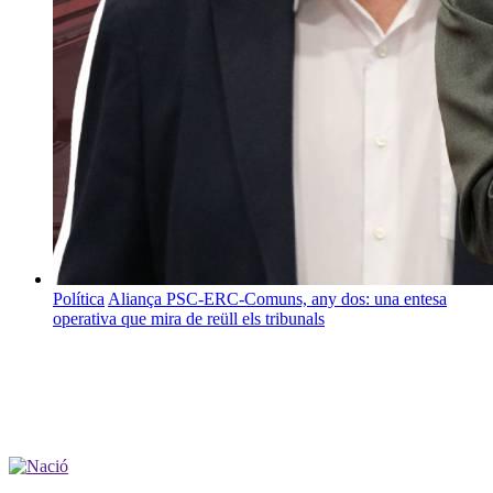
Política
Aliança PSC-ERC-Comuns, any dos: una entesa
operativa que mira de reüll els tribunals