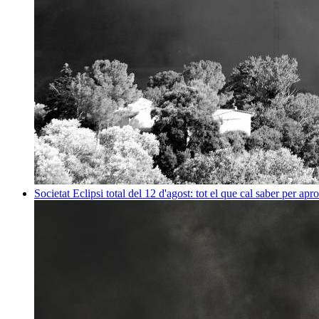
Societat
Eclipsi total del 12 d'agost: tot el que cal saber per apr