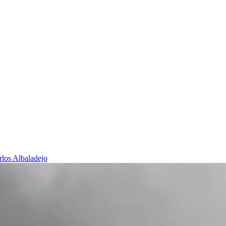
rlos Albaladejo