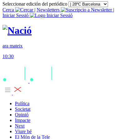
Seleccionar edición del periódico
Cerca
|
Newsletters
|
Iniciar Sessió
ara mateix
10:30
Política
Societat
Opinió
Impacte
Next
Viure bé
El Món de la Tele