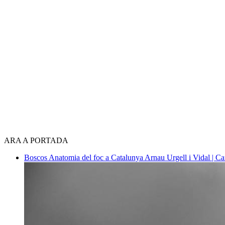
ARA A PORTADA
Boscos
Anatomia del foc a Catalunya
Arnau Urgell i Vidal | Ca