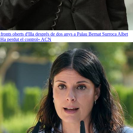
 fronts oberts d'Illa després de dos anys a Palau
Bernat Surroca Albet
«Ha perdut el control»
ACN