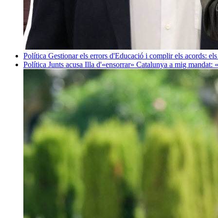
Política
Gestionar els errors d'Educació i complir els acords: els
Política
Junts acusa Illa d'«ensorrar» Catalunya a mig mandat: 