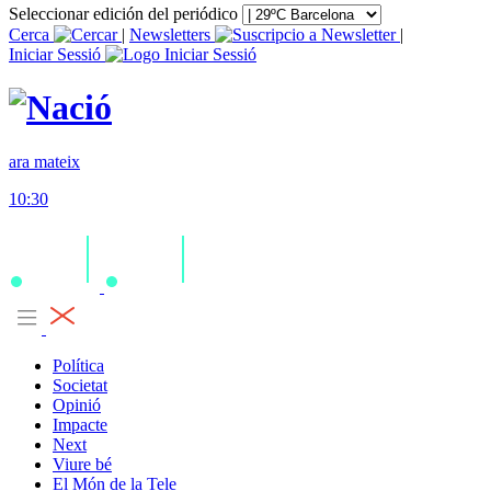
Seleccionar edición del periódico
Cerca
|
Newsletters
|
Iniciar Sessió
ara mateix
10:30
Política
Societat
Opinió
Impacte
Next
Viure bé
El Món de la Tele