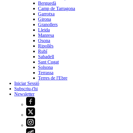
Berguedà
Camp de Tarragona
Garrotxa
Girona
Granollers
Lleida
Manresa
Osona
Ripollès
Rubí
Sabadell
Sant Cugat
Solsona
Terrassa
Terres de l'Ebre
Iniciar Sessió
Subscriu-t'hi
Newsletter