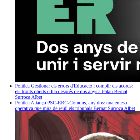
Política
Gestionar els errors d'Educació i complir els acords:
els fronts oberts d'Illa després de dos anys a Palau
Bernat
Surroca Albet
Política
Aliança PSC-ERC-Comuns, any dos: una entesa
operativa que mira de reüll els tribunals
Bernat Surroca Albet