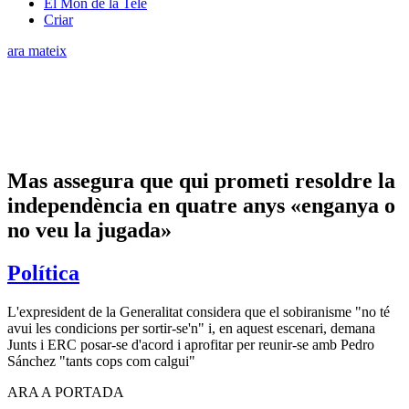
El Món de la Tele
Criar
ara mateix
Mas assegura que qui prometi resoldre la
independència en quatre anys «enganya o
no veu la jugada»
Política
L'expresident de la Generalitat considera que el sobiranisme "no té
avui les condicions per sortir-se'n" i, en aquest escenari, demana
Junts i ERC posar-se d'acord i aprofitar per reunir-se amb Pedro
Sánchez "tants cops com calgui"
ARA A PORTADA