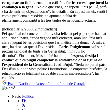
recuperar un full de ruta i un estil "de fer les coses" que torni la
confiança a la gent
. "No dic que s'hagi de repetir Junts pel Sí, però
s'ha de tenir un objectiu comú", ha detallat. En aquest mateix sentit i
com a problema a resoldre, ha apuntat la falta de
plantejament compartit a les tres taules de negociació actuals.
[noticiadiari]2/266802[/noticiadiari]
Pel que fa al rol concret de Junts, s'ha felicitat pel paper que ha anat
adquirint el partit, "cada vegada més endreçat, amb una línia més
clara i jugant bé les posicions que l'aritmètica li ha donat". A més a
més, ha destacat que si l'expresident
Carles Puigdemont
vol ser el
pròxim candidat de Junts a la Generalitat, "ningú li ho
discutirà". Finalment, Mas també ha dit que
"espera, desitja i
confia" que es pugui completar la restauració de la figura de
l'expresident de la Generalitat, Jordi Pujol
. "Seria bo per al país.
Des d'un punt de vista polític i institucional, d'empremta històrica, la
rehabilitació és totalment saludable i inclús imprescindible", ha
conclòs.
Escull Nació com la teva font preferida de Google
Nació
Política