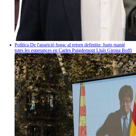
Política
De l'aparició fugaç al retorn definitiu: Junts manté
totes les esperances en Carles Puigdemont
Lluís Girona Boffi