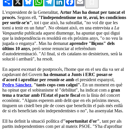
L'expresident de la Generalitat,
Artur Mas ha donat per tancat el
procés.
Segons ell,
"l'independentisme no té, avui, les condicions
per sortir-se'n"
, tot i que això, ha subratllat, "no vol dir que les
torni a tenir en un futur". No obstant això, en una entrevista a
La
Vanguardia
publicada aquest diumenge, ha apuntat que qui digui
que la independència es resoldrà en els pròxims anys, "o no veu la
jugada o enganya". Mas ha demanat
aprendre "lliçons" dels
últims 10 anys
, però sense renunciar al referèndum
d'autodeterminació. "Al final, si els catalans no desisteixen, serà la
solució i arribarà", ha resolt.
En aquest escenari de postprocés, l'home que en el seu dia va ser al
capdavant del Govern
ha demanat a Junts i ERC posar-se
d'acord i aprofitar per reunir-se amb
el president espanyol,
Pedro Sánchez
,
"tants cops com calgui".
En un moment en què
ha opinat que el sobiranisme té "debilitat", ha indicat com a
gran
tema a tractar amb l'Estat el pacte fiscal
en la línia del concert
econòmic. "Alguns esperem amb delit que en els pròxims mesos,
tinguem un cistell ben ple de coses que beneficiïn el país més enllà
de si els beneficiats són independentistes o no", ha assenyalat Mas.
Ell ha definit la situació política d'"
oportunitat d'or"
, tant per als
partits independentistes com per al mateix PSOE. "S'ha d'aprofitar