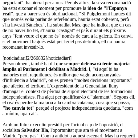
negociant", ha aterrat per a uns. Per als altres, la seva recomanació
ha estat eixonar el moment per promoure la
idea de "l'Espanya
real"
, que a parer seu és plurinacional. "Si Puigdemont hagués dit
que només volia parlar de referèndum, hauria estat coherent, però
s'ha investit Sánchez", ha subratllat Mas, que ha indicat que en cas
de no haver-ho fet, s'hauria "castigat" el país durant els pròxims
anys "fent veure el que no és" només de cara a la galeria. En canvi,
si el moviment hagués estat per fer el pas definitiu, ell no hauria
recomanat investir-lo.
[noticiadiari]2/266832[/noticiadiari]
Personalment, també ha dit que
sempre defensarà tenir majoria
àmplia al Parlament i debilitat a Madrid.
I, "si aquí hi ha
majories molt raquítiques, és millor que vagin acompanyades
d'influència a Madrid", on es prenen "moltes decisions importants"
que afecten el territori. L'expresident de la Generalitat, lluny
d'amagar el context de pèrdua de suport electoral de les formacions
independentistes, l'ha alçat per qualificar-lo d'"alarmant". Segons ell,
el risc és perdre la majoria a la cambra catalana, cosa que si passa,
"ho canvia tot"
perquè el projecte independentista quedaria, "com
a mínim, aparcat".
Amb un futur executiu presidit per l'actual cap de l'oposició, el
socialista
Salvador Illa
, l'oportunitat que ara té el moviment a
Madrid "perd gas". Com a antídot a aquest escenari, Mas ha requerit