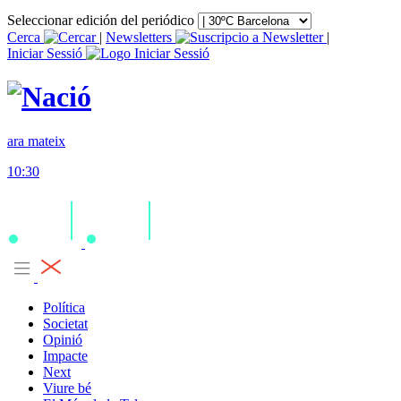
Seleccionar edición del periódico
Cerca
|
Newsletters
|
Iniciar Sessió
ara mateix
10:30
Política
Societat
Opinió
Impacte
Next
Viure bé