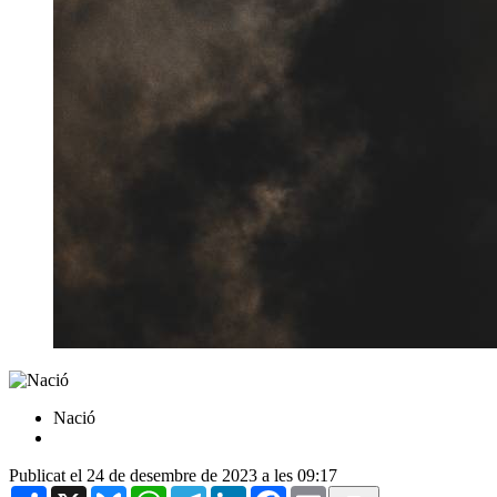
Nació
Publicat el 24 de desembre de 2023 a les 09:17
Share
X
Bluesky
WhatsApp
Telegram
LinkedIn
Facebook
Email