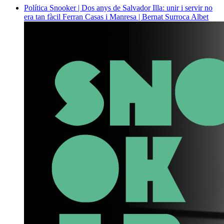
Política
Snooker | Dos anys de Salvador Illa: unir i servir no
era tan fàcil
Ferran Casas i Manresa | Bernat Surroca Albet