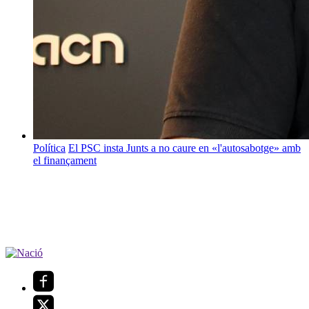
Política
El PSC insta Junts a no caure en «l'autosabotge» amb
el finançament