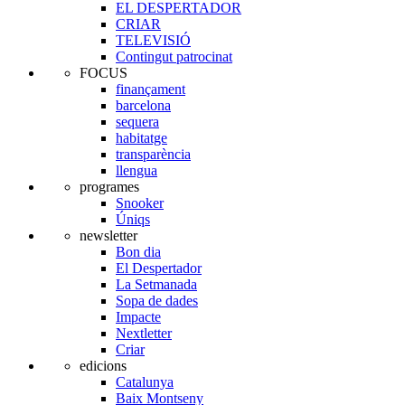
EL DESPERTADOR
CRIAR
TELEVISIÓ
Contingut patrocinat
FOCUS
finançament
barcelona
sequera
habitatge
transparència
llengua
programes
Snooker
Úniqs
newsletter
Bon dia
El Despertador
La Setmanada
Sopa de dades
Impacte
Nextletter
Criar
edicions
Catalunya
Baix Montseny