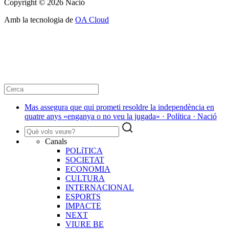
Copyright © 2026 Nació
Amb la tecnologia de
OA Cloud
Mas assegura que qui prometi resoldre la independència en
quatre anys «enganya o no veu la jugada» · Política · Nació
Canals
POLíTICA
SOCIETAT
ECONOMIA
CULTURA
INTERNACIONAL
ESPORTS
IMPACTE
NEXT
VIURE BE