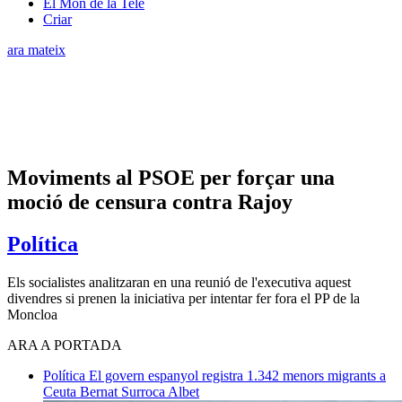
El Món de la Tele
Criar
ara mateix
Moviments al PSOE per forçar una
moció de censura contra Rajoy
Política
Els socialistes analitzaran en una reunió de l'executiva aquest
divendres si prenen la iniciativa per intentar fer fora el PP de la
Moncloa
ARA A PORTADA
Política
El govern espanyol registra 1.342 menors migrants a
Ceuta
Bernat Surroca Albet