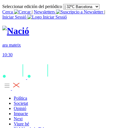
Seleccionar edición del periódico
Cerca
|
Newsletters
|
Iniciar Sessió
ara mateix
10:30
Política
Societat
Opinió
Impacte
Next
Viure bé