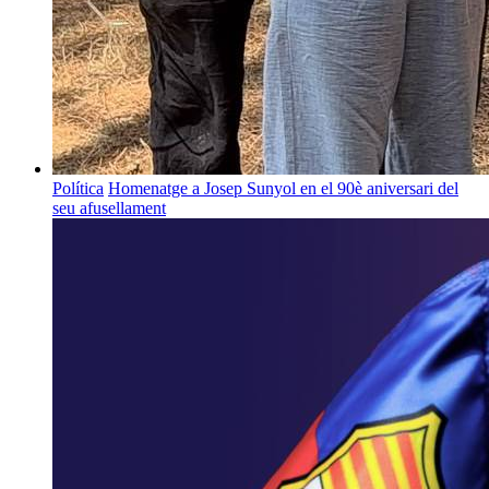
Política
Homenatge a Josep Sunyol en el 90è aniversari del
seu afusellament