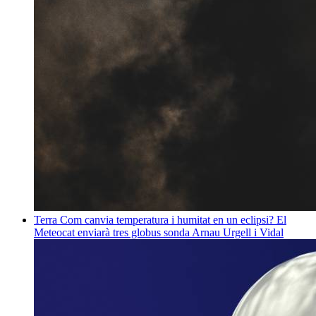
Terra
Com canvia temperatura i humitat en un eclipsi? El
Meteocat enviarà tres globus sonda
Arnau Urgell i Vidal