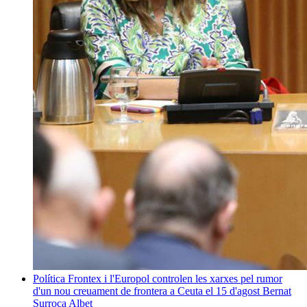
Política
Frontex i l'Europol controlen les xarxes pel rumor
d'un nou creuament de frontera a Ceuta el 15 d'agost
Bernat
Surroca Albet