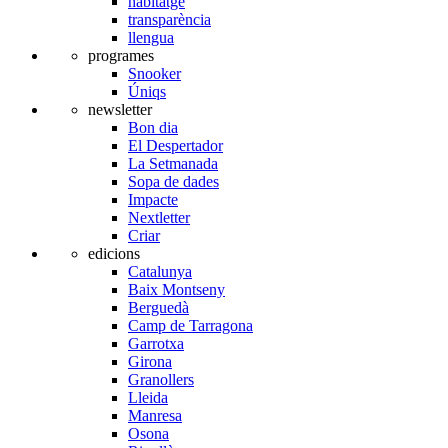
habitatge
transparència
llengua
programes
Snooker
Úniqs
newsletter
Bon dia
El Despertador
La Setmanada
Sopa de dades
Impacte
Nextletter
Criar
edicions
Catalunya
Baix Montseny
Berguedà
Camp de Tarragona
Garrotxa
Girona
Granollers
Lleida
Manresa
Osona