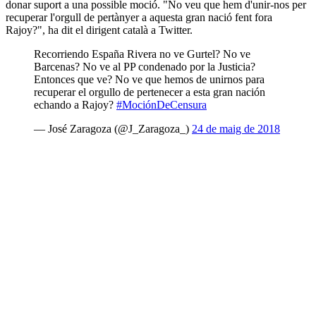
donar suport a una possible moció. "No veu que hem d'unir-nos per
recuperar l'orgull de pertànyer a aquesta gran nació fent fora
Rajoy?", ha dit el dirigent català a Twitter.
Recorriendo España Rivera no ve Gurtel? No ve
Barcenas? No ve al PP condenado por la Justicia?
Entonces que ve? No ve que hemos de unirnos para
recuperar el orgullo de pertenecer a esta gran nación
echando a Rajoy?
#MociónDeCensura
— José Zaragoza (@J_Zaragoza_)
24 de maig de 2018