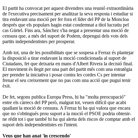
El partit ha convocat per aquest divendres una reunió extraordinària
de l'executiva precisament per analitzar la seva resposta i estudiar si
tira endavant una moció per fer fora el líder del PP de la Moncloa
després que els populars hagin estat condemnat a títol lucratiu pel
cas Gürtel. Fins ara, Sánchez s'ha negat a presentar una moció de
censura que, a més del suport de Podem, depengui dels vots dels
partits independentistes per prosperar.
Amb tot, una de les possibilitats que se sospesa a Ferraz és plantejar
la disposició a tirar endavant la moció condicionada al suport de
Ciutadans, fet que deixaria en mans d'Albert Rivera la decisió final.
El moviment és llegit per una part del partit més com una estratègia
per prendre la iniciativa i posar contra les cordes Cs per intentar
frenar el seu creixement que no pas com una acció que pugui tenir
èxit.
De fet, segons publica Europa Press, hi ha "molta preocupació"
entre els càrrecs del PP però, malgrat tot, veuen difícil que acabi
quallant la moció de censura. A Ferraz hi ha qui valora que encara
que no s'obtingués prou suport a la moció el PSOE podria obtenir-
ne rèdit tot i que també hi ha qui alerta dels riscos de comptar amb el
suport dels independentistes en l'intent.
Veus que han anat 'in crescendo'