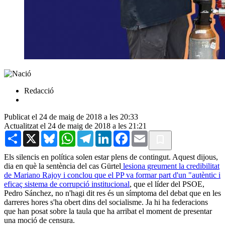
Redacció
Publicat el 24 de maig de 2018 a les 20:33
Actualitzat el 24 de maig de 2018 a les 21:21
Share
X
Bluesky
WhatsApp
Telegram
LinkedIn
Facebook
Email
Els silencis en política solen estar plens de contingut. Aquest dijous,
dia en què la sentència del cas Gürtel
lesiona greument la credibilitat
de Mariano Rajoy i conclou que el PP va formar part d'un "autèntic i
eficaç sistema de corrupció institucional
, que el líder del PSOE,
Pedro Sánchez, no n'hagi dit res és un símptoma del debat que en les
darreres hores s'ha obert dins del socialisme. Ja hi ha federacions
que han posat sobre la taula que ha arribat el moment de presentar
una moció de censura.