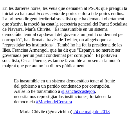
En les darreres hores, les veus que demanen al PSOE que prengui la
iniciativa han anat
in crescendo
de portes enfora i de portes endins.
La primera dirigent territorial socialista que ha demanat obertament
que s'activi la moció ha estat la secretària general del Partit Socialista
de Navarra, María Chivite. "És inassumible en un sistema
democràtic tenir al capdavant del govern a un partit condemnat per
corrupció", ha afirmat a través de Twitter, on afegeix que cal
"represtigiar les institucions". També ho ha fet la presidenta de les
Illes, Francina Armengol, que ha dit que "Espanya no mereix ser
governada per un partit condemnat per corrupció". El portaveu
socialista, Óscar Puente, és també favorable a presentar la moció
malgrat que per ara no ha dit res públicament.
Es inasumible en un sistema democrático tener al frente
del gobierno a un partido condenado por corrupción.
Así se lo he transmitido a
@sanchezcastejon
,
necesitamos represtigiar las instituciones, fortalecer la
democracia
#MociondeCensura
— María Chivite (@mavichina)
24 de maig de 2018