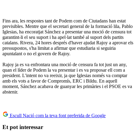
Fins ara, les respostes tant de Podem com de Ciutadans han estat
previsibles. Mentre que el secretari general de la formació lila, Pablo
Iglesias, ha encoratjat Sánchez a presentar una moció de censura tot
garantint-li el seu suport i ha apel·lat també al suport dels partits
catalans. Rivera, 24 hores després d'haver ajudat Rajoy a aprovar els
pressupostos, s'ha limitat a afirmar que estudiaria si seguiria
apuntalant o no el govern de Rajoy.
Rajoy ja es va enfrontara una moció de censura fa tot just un any,
quan el líder de Podem la va presentar i es va proposar ell com a
president. L'intent no va reeixir, ja que Iglesias només va comptar
amb els vots a favor de Compromís, ERC i Bildu. En aquell
moment, Sánchez acabava de guanyar les primàries i el PSOE es va
abstenir.
Escull Nació com la teva font preferida de Google
Et pot interessar