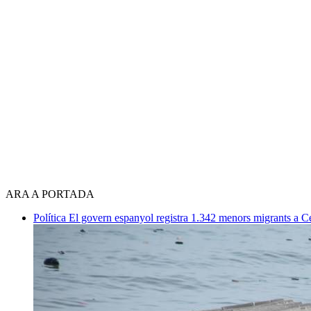
ARA A PORTADA
Política
El govern espanyol registra 1.342 menors migrants a 