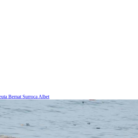
Ceuta
Bernat Surroca Albet