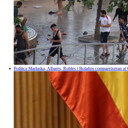
Política
Marlaska, Albares, Robles i Bolaños compareixeran al