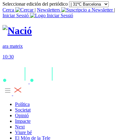
Seleccionar edición del periódico
Cerca
|
Newsletters
|
Iniciar Sessió
ara mateix
10:30
Política
Societat
Opinió
Impacte
Next
Viure bé
El Món de la Tele