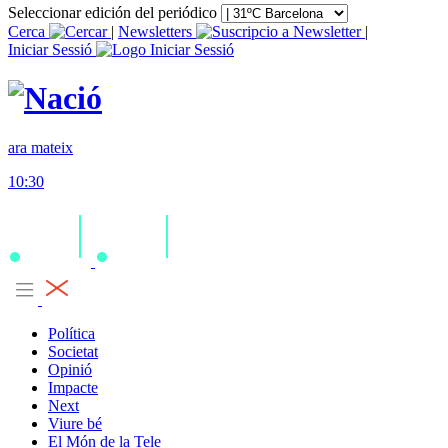
Seleccionar edición del periódico
Cerca
|
Newsletters
|
Iniciar Sessió
ara mateix
10:30
Política
Societat
Opinió
Impacte
Next
Viure bé
El Món de la Tele