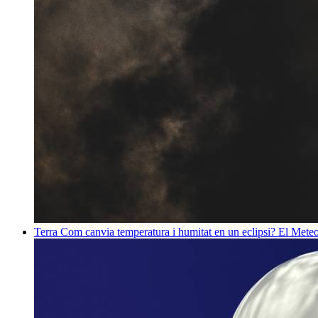
Terra
Com canvia temperatura i humitat en un eclipsi? El Meteo