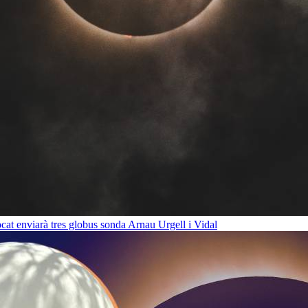
cat enviarà tres globus sonda
Arnau Urgell i Vidal