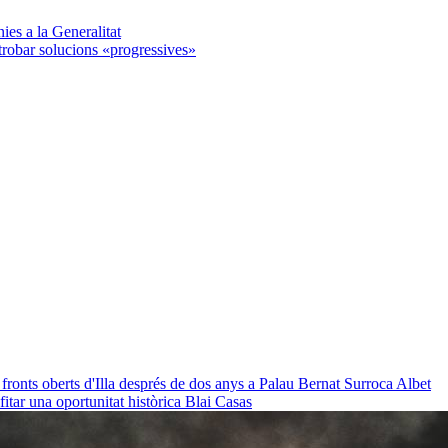
nies a la Generalitat
trobar solucions «progressives»
 fronts oberts d'Illa després de dos anys a Palau
Bernat Surroca Albet
ofitar una oportunitat històrica
Blai Casas