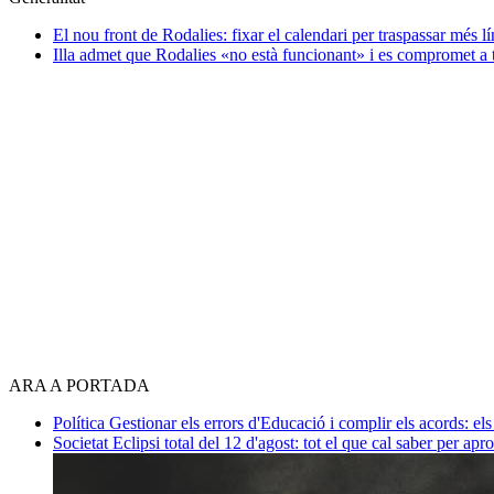
El nou front de Rodalies: fixar el calendari per traspassar més lí
Illa admet que Rodalies «no està funcionant» i es compromet a 
ARA A PORTADA
Política
Gestionar els errors d'Educació i complir els acords: els
Societat
Eclipsi total del 12 d'agost: tot el que cal saber per apr