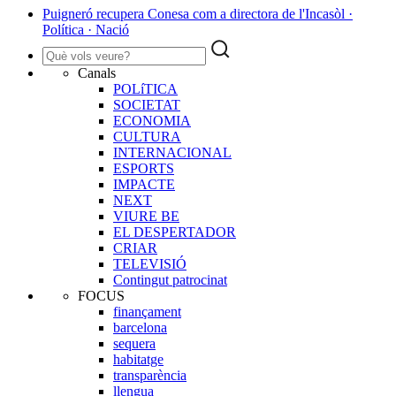
Puigneró recupera Conesa com a directora de l'Incasòl ·
Política · Nació
Canals
POLíTICA
SOCIETAT
ECONOMIA
CULTURA
INTERNACIONAL
ESPORTS
IMPACTE
NEXT
VIURE BE
EL DESPERTADOR
CRIAR
TELEVISIÓ
Contingut patrocinat
FOCUS
finançament
barcelona
sequera
habitatge
transparència
llengua