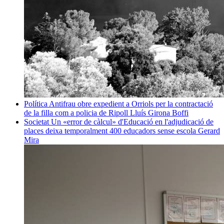
Política
Antifrau obre expedient a Orriols per la contractació
de la filla com a policia de Ripoll
Lluís Girona Boffi
Societat
Un «error de càlcul» d'Educació en l'adjudicació de
places deixa temporalment 400 educadors sense escola
Gerard
Mira