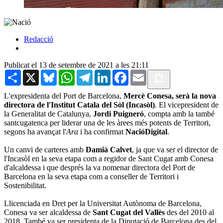
Redacció
Publicat el 13 de setembre de 2021 a les 21:11
Share
X
Bluesky
WhatsApp
Telegram
LinkedIn
Facebook
Email
L'expresidenta del Port de Barcelona,
Mercè Conesa, serà la nova
directora de l'Institut Catala del Sòl (Incasòl)
. El vicepresident de
la Generalitat de Catalunya,
Jordi Puigneró
, compta amb la també
santcugatenca per liderar una de les àrees més potents de Territori,
segons ha avançat l'
Ara
i ha confirmat
NacióDigital
.
Un canvi de carteres amb
Damià Calvet
, ja que va ser el director de
l'Incasòl en la seva etapa com a regidor de Sant Cugat amb Conesa
d'alcaldessa i que després la va nomenar directora del Port de
Barcelona en la seva etapa com a conseller de Territori i
Sostenibilitat.
Llicenciada en Dret per la Universitat Autònoma de Barcelona,
Conesa va ser alcaldessa de
Sant Cugat del Vallès
des del 2010 al
2018. També va ser presidenta de la Diputació de Barcelona des del