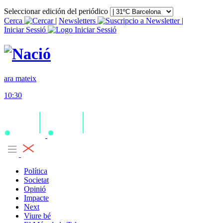
Seleccionar edición del periódico
Cerca
|
Newsletters
|
Iniciar Sessió
ara mateix
10:30
Política
Societat
Opinió
Impacte
Next
Viure bé