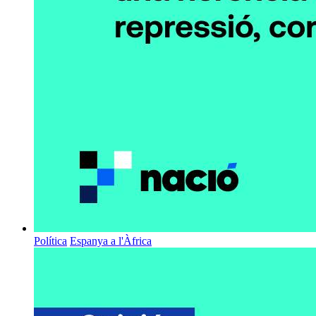
Política
Espanya a l'Àfrica