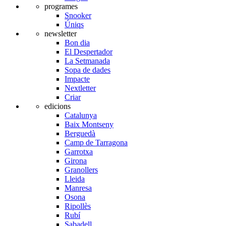
programes
Snooker
Úniqs
newsletter
Bon dia
El Despertador
La Setmanada
Sopa de dades
Impacte
Nextletter
Criar
edicions
Catalunya
Baix Montseny
Berguedà
Camp de Tarragona
Garrotxa
Girona
Granollers
Lleida
Manresa
Osona
Ripollès
Rubí
Sabadell