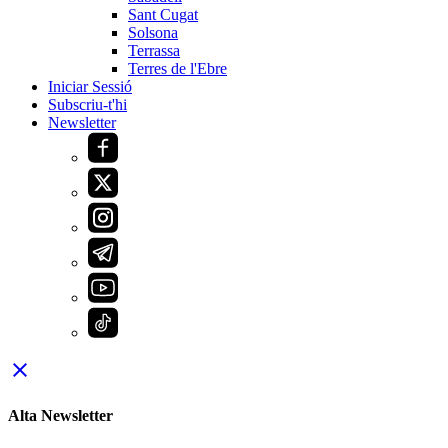
Sant Cugat
Solsona
Terrassa
Terres de l'Ebre
Iniciar Sessió
Subscriu-t'hi
Newsletter
close
Alta Newsletter