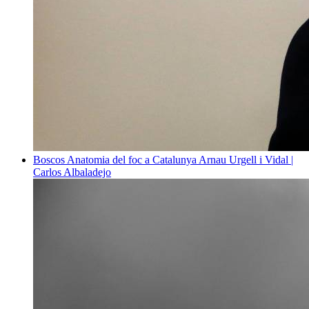
Boscos
Anatomia del foc a Catalunya
Arnau Urgell i Vidal |
Carlos Albaladejo