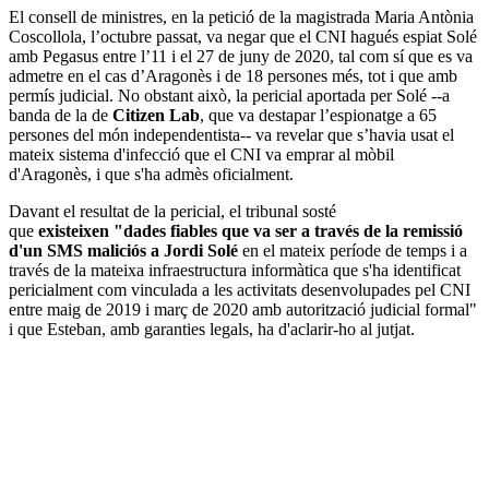
El consell de ministres, en la petició de la magistrada Maria Antònia
Coscollola, l’octubre passat, va negar que el CNI hagués espiat Solé
amb Pegasus entre l’11 i el 27 de juny de 2020, tal com sí que es va
admetre en el cas d’Aragonès i de 18 persones més, tot i que amb
permís judicial. No obstant això, la pericial aportada per Solé --a
banda de la de
Citizen Lab
, que va destapar l’espionatge a 65
persones del món independentista-- va revelar que s’havia usat el
mateix sistema d'infecció que el CNI va emprar al mòbil
d'Aragonès, i que s'ha admès oficialment.
Davant el resultat de la pericial, el tribunal sosté
que
existeixen "dades fiables que va ser a través de la remissió
d'un SMS maliciós a Jordi Solé
en el mateix període de temps i a
través de la mateixa infraestructura informàtica que s'ha identificat
pericialment com vinculada a les activitats desenvolupades pel CNI
entre maig de 2019 i març de 2020 amb autorització judicial formal"
i que Esteban, amb garanties legals, ha d'aclarir-ho al jutjat.