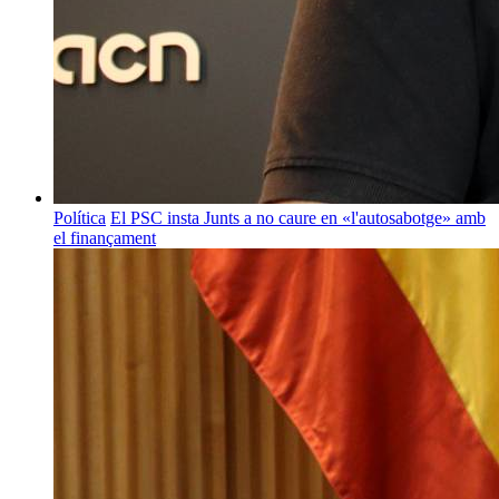
Política
El PSC insta Junts a no caure en «l'autosabotge» amb
el finançament