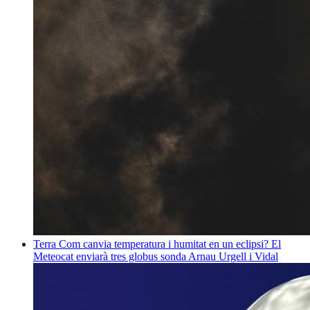
Terra
Com canvia temperatura i humitat en un eclipsi? El
Meteocat enviarà tres globus sonda
Arnau Urgell i Vidal