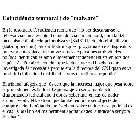
Coincidència temporal i de "malware"
En la resolució, l’Audiència raona que “no pot descartar-se la
rellevància d'una eventual coincidència tan temporal, com la del
mecanisme d'infecció pel
malware
(SMS) i la del domini utilitzat
(statsupplier.com) per a introduir aquest programa en els dispositius
pretesament espiats, tractant-se a més de persones amb vincles
polítics identificables amb el moviment independentista en tots dos
supòsits”. Per això, conclou que la declaració d'Esteban com a
investigada és necessària perquè era la directora del CNI quan es va
produir la infecció al mòbil del llavors eurodiputat republicà.
El tribunal afegeix que “és cert que la incertesa major que pesa sobre
el procediment és la de si l'espionatge va ser o no objecte
d'autorització judicial que li donés cobertura, en cas de poder
atribuir-se al CNI, extrem que també haurà de ser objecte de
comprovació. Però també ho és el que sobre tal incertesa podrà si és
el cas i si així ho estima pertinent aportar dades la indicada senyora
Esteban”.