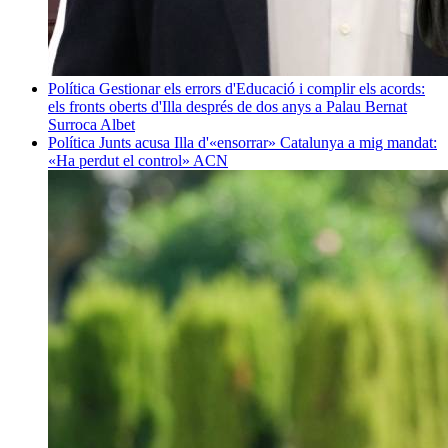
Política
Gestionar els errors d'Educació i complir els acords:
els fronts oberts d'Illa després de dos anys a Palau
Bernat
Surroca Albet
Política
Junts acusa Illa d'«ensorrar» Catalunya a mig mandat:
«Ha perdut el control»
ACN