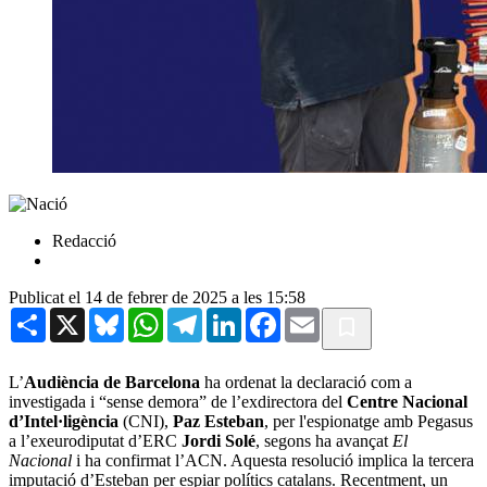
Redacció
Publicat el 14 de febrer de 2025 a les 15:58
Share
X
Bluesky
WhatsApp
Telegram
LinkedIn
Facebook
Email
L’
Audiència de Barcelona
ha ordenat la declaració com a
investigada i “sense demora” de l’exdirectora del
Centre Nacional
d’Intel·ligència
(CNI),
Paz Esteban
, per l'espionatge amb Pegasus
a l’exeurodiputat d’ERC
Jordi Solé
, segons ha avançat
El
Nacional
i ha confirmat l’ACN. Aquesta resolució implica la tercera
imputació d’Esteban per espiar polítics catalans. Recentment, un