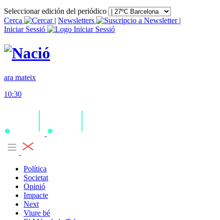
Seleccionar edición del periódico
Cerca
|
Newsletters
|
Iniciar Sessió
ara mateix
10:30
Política
Societat
Opinió
Impacte
Next
Viure bé