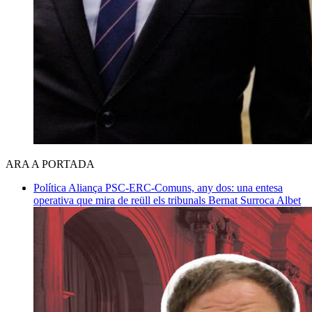
ARA A PORTADA
Política
Aliança PSC-ERC-Comuns, any dos: una entesa
operativa que mira de reüll els tribunals
Bernat Surroca Albet