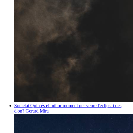
Societat
Quin és el millor moment per veure l'eclipsi i des
d'on?
Gerard Mira