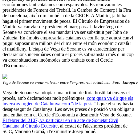
econòmiques tant catalanes com espanyoles. Es renovaran les
presidències de Foment del Treball, la Cambra de Comerç i la Fira
de barcelona, així com també la de la CEOE. A Madrid, ja hi ha
hagut el primer moviment de peces. El Círculo de Empresarios de
Madrid va canviar de president el març passat. Javier Vega de
Seoane va concloure el seu mandat i va ser substituït per John de
Zulueta. En àmbits empresarials catalans es confia que aquest canvi
pugui suposar una millora del clima entre el món econòmic català i
el madrileny. L'etapa de Vega de Seoane es va caracteritzar per
declaracions incendiàries contra el procés sobiranista i més d'un cop
va crear situacions incòmodes amb entitats com el Cercle
d'Economia.
Vega de Seoane va crear malestar entre l'empresariat català.mia. Foto: Europa 
Vega de Seoane va adoptar una actitud de forta hostilitat envers el
procés, amb declaracions molt polèmiques,
com quan va dir que els
inversors fugien de Catalunya com "de la pesta"
i que el seny havia
desaparegut de Catalunya. Les seves preses de posició van obligar a
una entitat com el Cercle d'Economia a desmentir Vega de Seoane.
El febrer del 2107, va participar en un acte de Societat Civil
Catalana al Círculo Ecuestre
, al costat de l'aleshores president de
SCC, Mariano Gomá, i l'exministre Josep piqué.