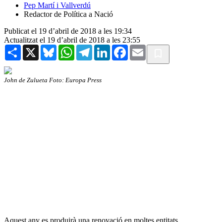
Pep Martí i Vallverdú
Redactor de Política a Nació
Publicat el 19 d’abril de 2018 a les 19:34
Actualitzat el 19 d’abril de 2018 a les 23:55
Share
X
Bluesky
WhatsApp
Telegram
LinkedIn
Facebook
Email
John de Zulueta Foto: Europa Press
Aquest any es produirà una renovació en moltes entitats