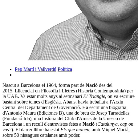
Pep Martí i Vallverdú
Política
Nascut a Barcelona el 1964, forma part de
Nació
des del
2015. Llicenciat en Filosofia i Lletres (Història Contemporània) per
la UAB. Va estar molts anys al setmanari
El Triangle
, on va escriure
bastant sobre temes d'Església. Abans, havia treballat a l'Arxiu
Central del Departament de Governació. Ha escrit una biografia
d'Antonio Maura (Ediciones B), una de breu de Josep Tarradellas
(Fundació Irla), una història del Club d'Amics de la Unesco de
Barcelona i un recull d'entrevistes fetes a
Nació
(
Catalunya, cap on
vas?
). El darrer llibre ha estat
Els que manen
, amb Miquel Macià,
sobre 50 nissagues catalanes amb poder.