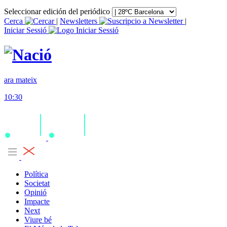
Seleccionar edición del periódico
Cerca
|
Newsletters
|
Iniciar Sessió
ara mateix
10:30
Política
Societat
Opinió
Impacte
Next
Viure bé