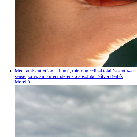
Medi ambient
«Com a humà, mirar un eclipsi total és sentir-se
sense poder, amb una indefensió absoluta»
Sílvia Berbís
Morelló