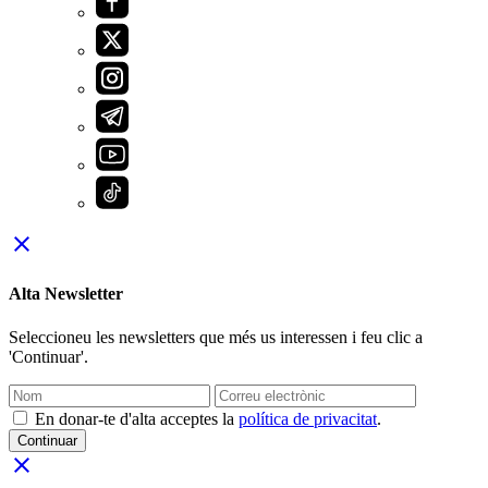
close
Alta Newsletter
Seleccioneu les newsletters que més us interessen i feu clic a
'Continuar'.
En donar-te d'alta acceptes la
política de privacitat
.
Continuar
close