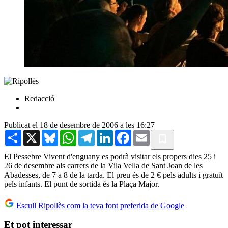
Redacció
Publicat el 18 de desembre de 2006 a les 16:27
Share
X
Bluesky
WhatsApp
Telegram
LinkedIn
Facebook
Email
El Pessebre Vivent d'enguany es podrà visitar els propers dies 25 i
26 de desembre als carrers de la Vila Vella de Sant Joan de les
Abadesses, de 7 a 8 de la tarda. El preu és de 2 € pels adults i gratuït
pels infants. El punt de sortida és la Plaça Major.
Escull Ripollès com la teva font preferida de Google
Et pot interessar