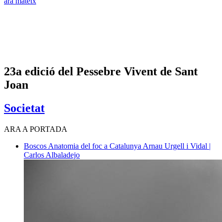
ara mateix
23a edició del Pessebre Vivent de Sant
Joan
Societat
ARA A PORTADA
Boscos
Anatomia del foc a Catalunya
Arnau Urgell i Vidal |
Carlos Albaladejo