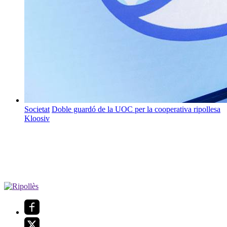
Societat
Doble guardó de la UOC per la cooperativa ripollesa
Kloosiv