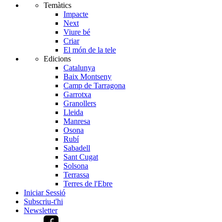
Temàtics
Impacte
Next
Viure bé
Criar
El món de la tele
Edicions
Catalunya
Baix Montseny
Camp de Tarragona
Garrotxa
Granollers
Lleida
Manresa
Osona
Rubí
Sabadell
Sant Cugat
Solsona
Terrassa
Terres de l'Ebre
Iniciar Sessió
Subscriu-t'hi
Newsletter