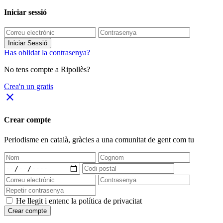
Iniciar sessió
Iniciar Sessió
Has oblidat la contrasenya?
No tens compte a Ripollès?
Crea'n un gratis
close
Crear compte
Periodisme
en català
, gràcies a una comunitat de gent com tu
He llegit i entenc la política de privacitat
Crear compte