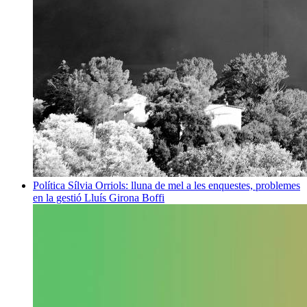
Política
Sílvia Orriols: lluna de mel a les enquestes, problemes
en la gestió
Lluís Girona Boffi