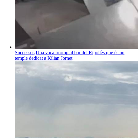
Successos
Una vaca irromp al bar del Ripollès que és un
temple dedicat a Kilian Jornet