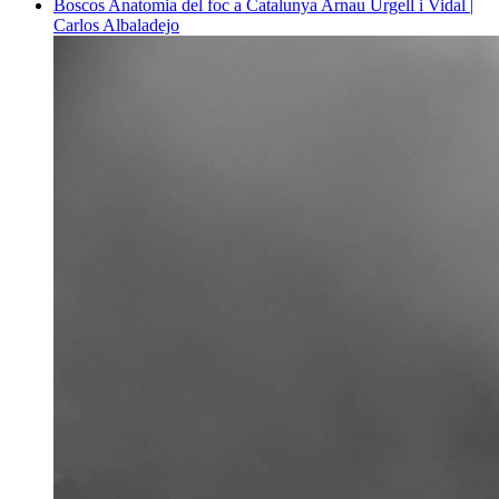
Boscos
Anatomia del foc a Catalunya
Arnau Urgell i Vidal |
Carlos Albaladejo