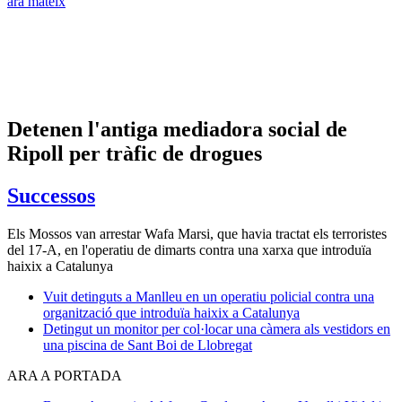
ara mateix
Detenen l'antiga mediadora social de
Ripoll per tràfic de drogues
Successos
Els Mossos van arrestar Wafa Marsi, que havia tractat els terroristes
del 17-A, en l'operatiu de dimarts contra una xarxa que introduïa
haixix a Catalunya
Vuit detinguts a Manlleu en un operatiu policial contra una
organització que introduïa haixix a Catalunya
Detingut un monitor per col·locar una càmera als vestidors en
una piscina de Sant Boi de Llobregat
ARA A PORTADA