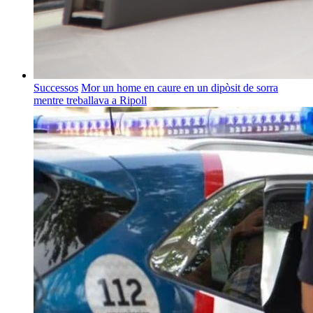
Successos
Mor un home en caure en un dipòsit de sorra
mentre treballava a Ripoll