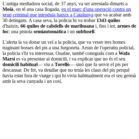
L'antiga mediadora social, de 37 anys, va ser arrestada dimarts a
Moià
, on té una casa llogada,
en el marc d'una operació contra un
grup criminal que introduïa haixix a Catalunya
que va acabar amb
30 detinguts. A casa seva, la policia hi va trobar
1343 quilos
d'haixix,
66 quilos de cabdells de marihuana
i, fins i tot,
armes de
foc
: una pistola
semiautomàtica
i un
subfusell
.
L'alerta la va donar un veí a la policia, que va veure tres homes
traginant bosses del pis a una furgoneta. Arran de l'operatiu policial,
la policia s'hi va interessar, Ouafae, també coneguda com a
Wafa
Marsi
es va presentar al domicili, i va explicar que no és el seu
domicili habitual
— viu a
Torelló
— sinó que fa servir el pis per
descansar. De fet, va detallar que no tenia les claus del pis perquè
havia estat fora de viatge i qui hi vivia habitualment era el seu germà
amb la seva cunyada i un cosí.