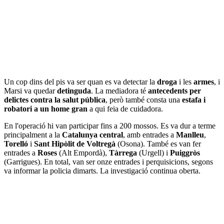
Un cop dins del pis va ser quan es va detectar la
droga
i les
armes
, i
Marsi va quedar
detinguda
. La mediadora té
antecedents per
delictes contra la salut pública
, però també consta una
estafa i
robatori a un home gran
a qui feia de cuidadora.
En l'operació hi van participar fins a 200 mossos. Es va dur a terme
principalment a la
Catalunya central
, amb entrades a
Manlleu
,
Torelló
i
Sant Hipòlit de Voltregà
(Osona). També es van fer
entrades a
Roses
(Alt Empordà),
Tàrrega
(Urgell) i
Puiggròs
(Garrigues). En total, van ser onze entrades i perquisicions, segons
va informar la policia dimarts. La investigació continua oberta.