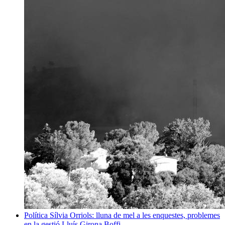
Política
Sílvia Orriols: lluna de mel a les enquestes, problemes
en la gestió
Lluís Girona Boffi