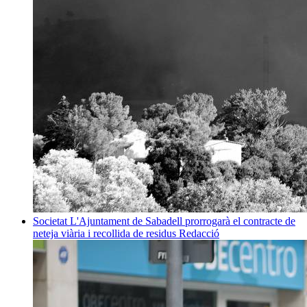
Societat
L'Ajuntament de Sabadell prorrogarà el contracte de
neteja viària i recollida de residus
Redacció