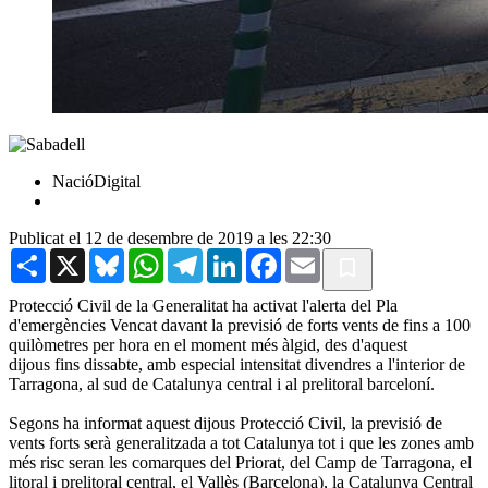
NacióDigital
Publicat el 12 de desembre de 2019 a les 22:30
Share
X
Bluesky
WhatsApp
Telegram
LinkedIn
Facebook
Email
Protecció Civil de la Generalitat ha activat l'alerta del Pla
d'emergències Vencat davant la previsió de forts vents de fins a 100
quilòmetres per hora en el moment més àlgid, des d'aquest
dijous fins dissabte, amb especial intensitat divendres a l'interior de
Tarragona, al sud de Catalunya central i al prelitoral barceloní.
Segons ha informat aquest dijous Protecció Civil, la previsió de
vents forts serà generalitzada a tot Catalunya tot i que les zones amb
més risc seran les comarques del Priorat, del Camp de Tarragona, el
litoral i prelitoral central, el Vallès (Barcelona), la Catalunya Central