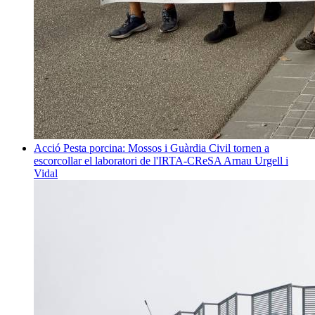
Acció
Pesta porcina: Mossos i Guàrdia Civil tornen a
escorcollar el laboratori de l'IRTA-CReSA
Arnau Urgell i
Vidal