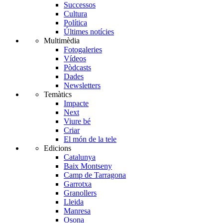
Successos
Cultura
Política
Últimes notícies
Multimèdia
Fotogaleries
Vídeos
Pòdcasts
Dades
Newsletters
Temàtics
Impacte
Next
Viure bé
Criar
El món de la tele
Edicions
Catalunya
Baix Montseny
Camp de Tarragona
Garrotxa
Granollers
Lleida
Manresa
Osona