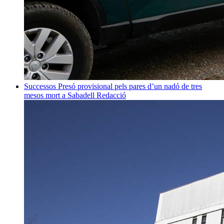
Successos
Presó provisional pels pares d’un nadó de tres
mesos mort a Sabadell
Redacció