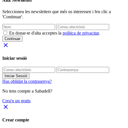
Alta Newsletter
Seleccioneu les newsletters que més us interessen i feu clic a
'Continuar'.
En donar-te d'alta acceptes la
política de privacitat
.
Continuar
close
Iniciar sessió
Iniciar Sessió
Has oblidat la contrasenya?
No tens compte a Sabadell?
Crea'n un gratis
close
Crear compte