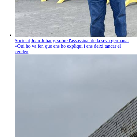
Societat
Joan Jubany, sobre l'assassinat de la seva germana:
«Qui ho va fer, que ens ho expliqui i ens deixi tancar el
cercle»