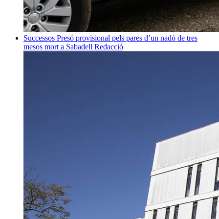
Successos
Presó provisional pels pares d’un nadó de tres
mesos mort a Sabadell
Redacció