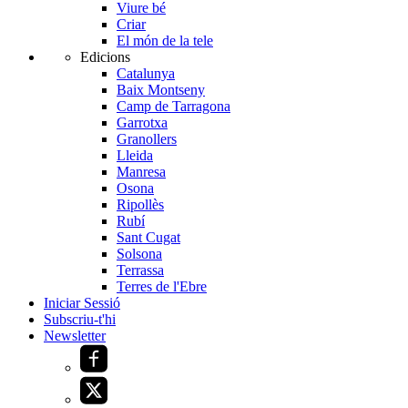
Viure bé
Criar
El món de la tele
Edicions
Catalunya
Baix Montseny
Camp de Tarragona
Garrotxa
Granollers
Lleida
Manresa
Osona
Ripollès
Rubí
Sant Cugat
Solsona
Terrassa
Terres de l'Ebre
Iniciar Sessió
Subscriu-t'hi
Newsletter