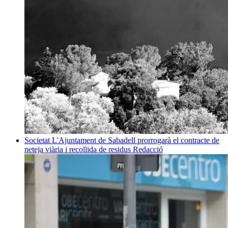
Societat
L'Ajuntament de Sabadell prorrogarà el contracte de
neteja viària i recollida de residus
Redacció