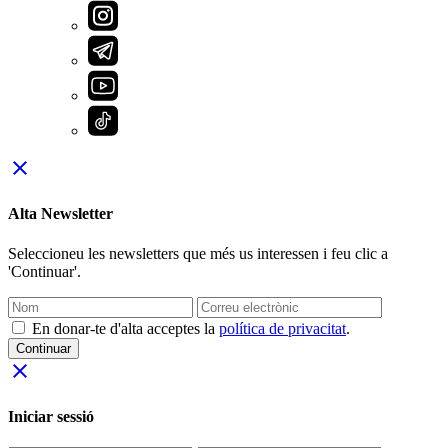
close
Alta Newsletter
Seleccioneu les newsletters que més us interessen i feu clic a
'Continuar'.
En donar-te d'alta acceptes la
política de privacitat
.
Continuar
close
Iniciar sessió