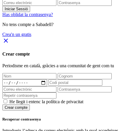
Iniciar Sessió
Has oblidat la contrasenya?
No tens compte a Sabadell?
Crea'n un gratis
close
Crear compte
Periodisme
en català
, gràcies a una comunitat de gent com tu
He llegit i entenc la política de privacitat
Crear compte
Recuperar contrasenya
Introdueix l’adreça de correu electrònic amb la qual accedeixes