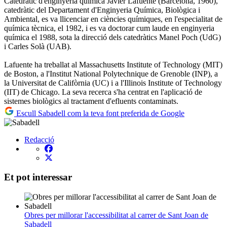
Catedràtic d'enginyeria química Javier Lafuente (Barcelona, 1960),
catedràtic del Departament d'Enginyeria Química, Biològica i
Ambiental, es va llicenciar en ciències químiques, en l'especialitat de
química tècnica, el 1982, i es va doctorar cum laude en enginyeria
química el 1988, sota la direcció dels catedràtics Manel Poch (UdG)
i Carles Solà (UAB).
Lafuente ha treballat al Massachusetts Institute of Technology (MIT)
de Boston, a l'Institut National Polytechnique de Grenoble (INP), a
la Universitat de Califòrnia (UC) i a l'Illinois Institute of Technology
(IIT) de Chicago. La seva recerca s'ha centrat en l'aplicació de
sistemes biològics al tractament d'efluents contaminats.
Escull Sabadell com la teva font preferida de Google
Redacció
Et pot interessar
Obres per millorar l'accessibilitat al carrer de Sant Joan de
Sabadell