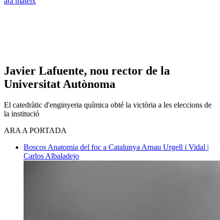
ara mateix
Javier Lafuente, nou rector de la
Universitat Autònoma
El catedràtic d'enginyeria química obté la victòria a les eleccions de
la institució
ARA A PORTADA
Boscos
Anatomia del foc a Catalunya
Arnau Urgell i Vidal |
Carlos Albaladejo