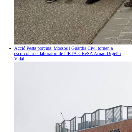
Acció
Pesta porcina: Mossos i Guàrdia Civil tornen a
escorcollar el laboratori de l'IRTA-CReSA
Arnau Urgell i
Vidal