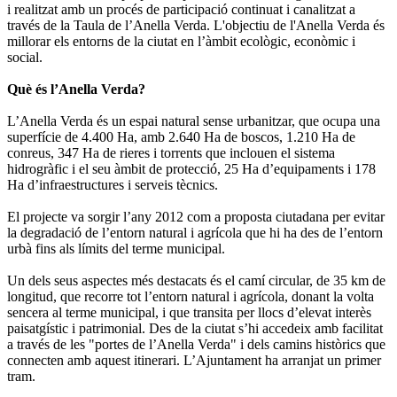
i realitzat amb un procés de participació continuat i canalitzat a
través de la Taula de l’Anella Verda. L'objectiu de l'Anella Verda és
millorar els entorns de la ciutat en l’àmbit ecològic, econòmic i
social.
Què és l’Anella Verda?
L’Anella Verda és un espai natural sense urbanitzar, que ocupa una
superfície de 4.400 Ha, amb 2.640 Ha de boscos, 1.210 Ha de
conreus, 347 Ha de rieres i torrents que inclouen el sistema
hidrogràfic i el seu àmbit de protecció, 25 Ha d’equipaments i 178
Ha d’infraestructures i serveis tècnics.
El projecte va sorgir l’any 2012 com a proposta ciutadana per evitar
la degradació de l’entorn natural i agrícola que hi ha des de l’entorn
urbà fins als límits del terme municipal.
Un dels seus aspectes més destacats és el camí circular, de 35 km de
longitud, que recorre tot l’entorn natural i agrícola, donant la volta
sencera al terme municipal, i que transita per llocs d’elevat interès
paisatgístic i patrimonial. Des de la ciutat s’hi accedeix amb facilitat
a través de les "portes de l’Anella Verda" i dels camins històrics que
connecten amb aquest itinerari. L’Ajuntament ha arranjat un primer
tram.