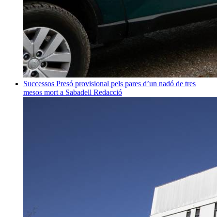
Successos
Presó provisional pels pares d’un nadó de tres
mesos mort a Sabadell
Redacció