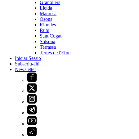
Granollers
Lleida
Manresa
Osona
Ripollès
Rubí
Sant Cugat
Solsona
Terrassa
Terres de l'Ebre
Iniciar Sessió
Subscriu-t'hi
Newsletter