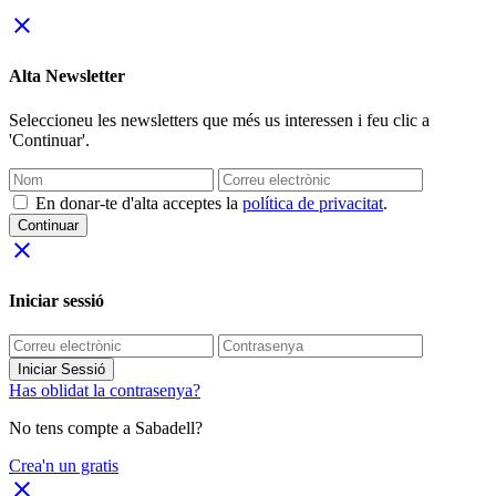
close
Alta Newsletter
Seleccioneu les newsletters que més us interessen i feu clic a
'Continuar'.
En donar-te d'alta acceptes la
política de privacitat
.
Continuar
close
Iniciar sessió
Iniciar Sessió
Has oblidat la contrasenya?
No tens compte a Sabadell?
Crea'n un gratis
close