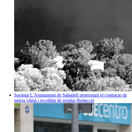
Societat
L'Ajuntament de Sabadell prorrogarà el contracte de
neteja viària i recollida de residus
Redacció