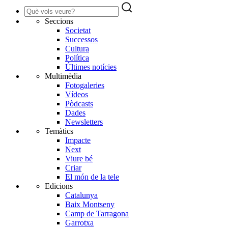
Seccions
Societat
Successos
Cultura
Política
Últimes notícies
Multimèdia
Fotogaleries
Vídeos
Pòdcasts
Dades
Newsletters
Temàtics
Impacte
Next
Viure bé
Criar
El món de la tele
Edicions
Catalunya
Baix Montseny
Camp de Tarragona
Garrotxa