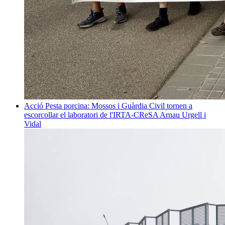
Acció
Pesta porcina: Mossos i Guàrdia Civil tornen a
escorcollar el laboratori de l'IRTA-CReSA
Arnau Urgell i
Vidal