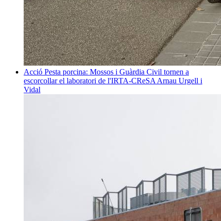
Acció
Pesta porcina: Mossos i Guàrdia Civil tornen a
escorcollar el laboratori de l'IRTA-CReSA
Arnau Urgell i
Vidal