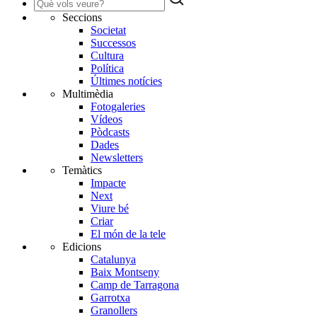
Seccions
Societat
Successos
Cultura
Política
Últimes notícies
Multimèdia
Fotogaleries
Vídeos
Pòdcasts
Dades
Newsletters
Temàtics
Impacte
Next
Viure bé
Criar
El món de la tele
Edicions
Catalunya
Baix Montseny
Camp de Tarragona
Garrotxa
Granollers