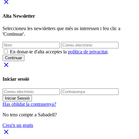
close
Alta Newsletter
Seleccioneu les newsletters que més us interessen i feu clic a
'Continuar'.
En donar-te d'alta acceptes la
política de privacitat
.
Continuar
close
Iniciar sessió
Iniciar Sessió
Has oblidat la contrasenya?
No tens compte a Sabadell?
Crea'n un gratis
close