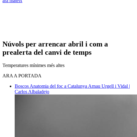
ara mateix
Núvols per arrencar abril i com a
prealerta del canvi de temps
Temperatures mínimes més altes
ARA A PORTADA
Boscos
Anatomia del foc a Catalunya
Arnau Urgell i Vidal |
Carlos Albaladejo