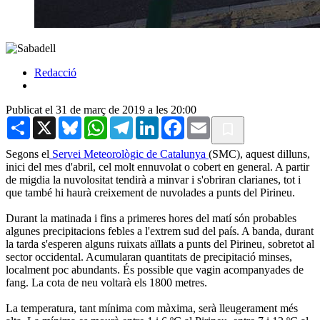
Redacció
Publicat el 31 de març de 2019 a les 20:00
Share
X
Bluesky
WhatsApp
Telegram
LinkedIn
Facebook
Email
Segons el
Servei Meteorològic de Catalunya
(SMC), aquest dilluns,
inici del mes d'abril, cel molt ennuvolat o cobert en general. A partir
de migdia la nuvolositat tendirà a minvar i s'obriran clarianes, tot i
que també hi haurà creixement de nuvolades a punts del Pirineu.
Durant la matinada i fins a primeres hores del matí són probables
algunes precipitacions febles a l'extrem sud del país. A banda, durant
la tarda s'esperen alguns ruixats aïllats a punts del Pirineu, sobretot al
sector occidental. Acumularan quantitats de precipitació minses,
localment poc abundants. És possible que vagin acompanyades de
fang. La cota de neu voltarà els 1800 metres.
La temperatura, tant mínima com màxima, serà lleugerament més