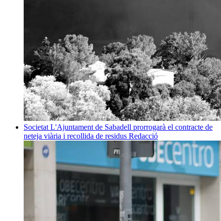
Societat
L'Ajuntament de Sabadell prorrogarà el contracte de
neteja viària i recollida de residus
Redacció