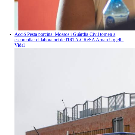
Acció
Pesta porcina: Mossos i Guàrdia Civil tornen a
escorcollar el laboratori de l'IRTA-CReSA
Arnau Urgell i
Vidal