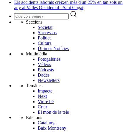
Els accidents laborals creixen més d'un 25% en tan sols un
any al Vallès Occidental · Sant Cugat
Seccions
Societat
Successos
Política
Cultura
Últimes Notícies
Multimèdia
Fotogaleries
Vídeos
Pòdcasts
Dades
Newsletters
Temàtics
Impacte
Next
Viure bé
Criar
El món de la tele
Edicions
Catalunya
Baix Montseny