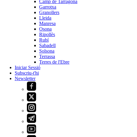
Camp de Tarragona
Garrotxa
Granollers
Lleida
Manresa
Osona
Ripollès
Rubí
Sabadell
Solsona
Terrassa
Terres de l'Ebre
Iniciar Sessió
Subscriu-t'hi
Newsletter