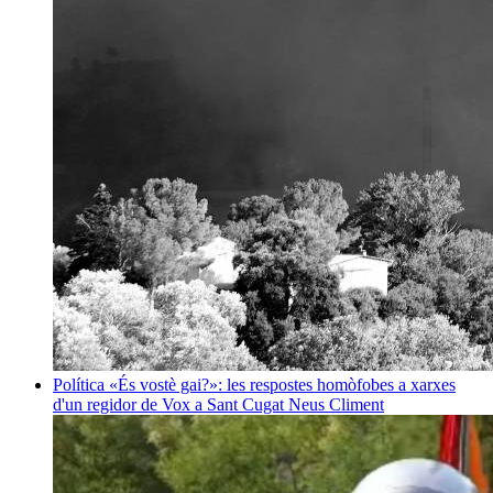
Política
«És vostè gai?»: les respostes homòfobes a xarxes
d'un regidor de Vox a Sant Cugat
Neus Climent