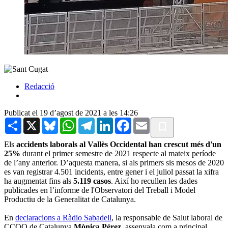
Redacció
Publicat el 19 d’agost de 2021 a les 14:26
Share
X
Bluesky
WhatsApp
Telegram
LinkedIn
Facebook
Email
Els
accidents laborals al Vallès Occidental han crescut més d'un
25%
durant el primer semestre de 2021 respecte al mateix període
de l’any anterior. D’aquesta manera, si als primers sis mesos de 2020
es van registrar 4.501 incidents, entre gener i el juliol passat la xifra
ha augmentat fins als
5.119 casos
. Així ho recullen les dades
publicades en l’informe de l'Observatori del Treball i Model
Productiu de la Generalitat de Catalunya.
En
declaracions a Ràdio Sabadell
, la responsable de Salut laboral de
CCOO de Catalunya
Mònica Pérez
, assenyala com a principal