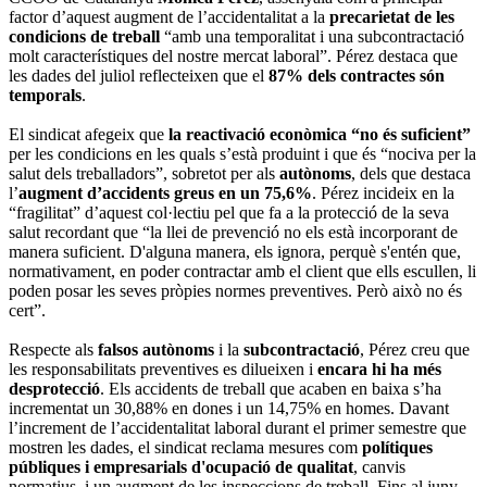
factor d’aquest augment de l’accidentalitat a la
precarietat de les
condicions de treball
“amb una temporalitat i una subcontractació
molt característiques del nostre mercat laboral”. Pérez destaca que
les dades del juliol reflecteixen que el
87% dels contractes són
temporals
.
El sindicat afegeix que
la reactivació econòmica “no és suficient”
per les condicions en les quals s’està produint i que és “nociva per la
salut dels treballadors”, sobretot per als
autònoms
, dels que destaca
l’
augment d’accidents greus en un 75,6%
. Pérez incideix en la
“fragilitat” d’aquest col·lectiu pel que fa a la protecció de la seva
salut recordant que “la llei de prevenció no els està incorporant de
manera suficient. D'alguna manera, els ignora, perquè s'entén que,
normativament, en poder contractar amb el client que ells escullen, li
poden posar les seves pròpies normes preventives. Però això no és
cert”.
Respecte als
falsos autònoms
i la
subcontractació
, Pérez creu que
les responsabilitats preventives es dilueixen i
encara hi ha més
desprotecció
. Els accidents de treball que acaben en baixa s’ha
incrementat un 30,88% en dones i un 14,75% en homes. Davant
l’increment de l’accidentalitat laboral durant el primer semestre que
mostren les dades, el sindicat reclama mesures com
polítiques
públiques i empresarials d'ocupació de qualitat
, canvis
normatius, i un augment de les inspeccions de treball. Fins al juny,