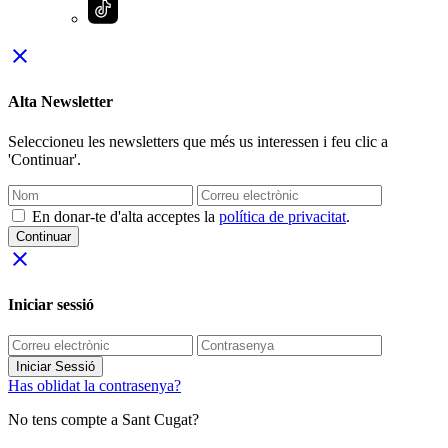
close
Alta Newsletter
Seleccioneu les newsletters que més us interessen i feu clic a
'Continuar'.
En donar-te d'alta acceptes la
política de privacitat
.
Continuar
close
Iniciar sessió
Iniciar Sessió
Has oblidat la contrasenya?
No tens compte a Sant Cugat?