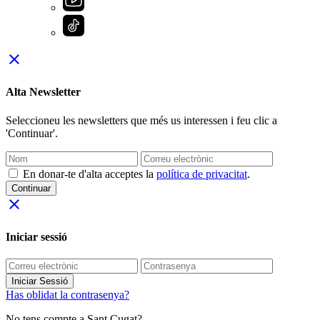
close
Alta Newsletter
Seleccioneu les newsletters que més us interessen i feu clic a
'Continuar'.
En donar-te d'alta acceptes la
política de privacitat
.
Continuar
close
Iniciar sessió
Iniciar Sessió
Has oblidat la contrasenya?
No tens compte a Sant Cugat?