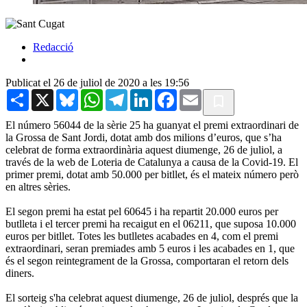
Redacció
Publicat el 26 de juliol de 2020 a les 19:56
Share
X
Bluesky
WhatsApp
Telegram
LinkedIn
Facebook
Email
El número 56044 de la sèrie 25 ha guanyat el premi extraordinari de
la Grossa de Sant Jordi, dotat amb dos milions d’euros, que s’ha
celebrat de forma extraordinària aquest diumenge, 26 de juliol, a
través de la web de Loteria de Catalunya a causa de la Covid-19. El
primer premi, dotat amb 50.000 per bitllet, és el mateix número però
en altres sèries.
El segon premi ha estat pel 60645 i ha repartit 20.000 euros per
butlleta i el tercer premi ha recaigut en el 06211, que suposa 10.000
euros per bitllet. Totes les butlletes acabades en 4, com el premi
extraordinari, seran premiades amb 5 euros i les acabades en 1, que
és el segon reintegrament de la Grossa, comportaran el retorn dels
diners.
El sorteig s'ha celebrat aquest diumenge, 26 de juliol, després que la