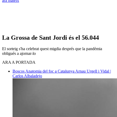
ara mateix
La Grossa de Sant Jordi és el 56.044
El sorteig s'ha celebrat quest migdia després que la pandèmia
obligués a ajornar-lo
ARA A PORTADA
Boscos
Anatomia del foc a Catalunya
Arnau Urgell i Vidal |
Carlos Albaladejo