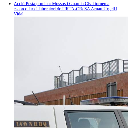
Acció
Pesta porcina: Mossos i Guàrdia Civil tornen a
escorcollar el laboratori de l'IRTA-CReSA
Arnau Urgell i
Vidal