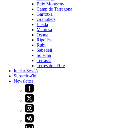
Baix Montseny
Camp de Tarragona
Garrotxa
Granollers
Lleida
Manresa
Osona
Ripollès
Rubí
Sabadell
Solsona
Terrassa
Terres de l'Ebre
Iniciar Sessió
Subscriu-t'hi
Newsletter