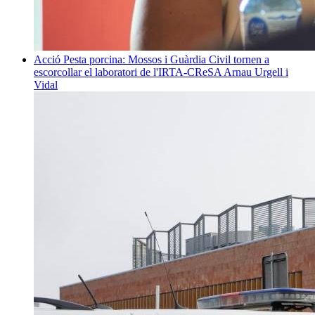
Acció
Pesta porcina: Mossos i Guàrdia Civil tornen a
escorcollar el laboratori de l'IRTA-CReSA
Arnau Urgell i
Vidal