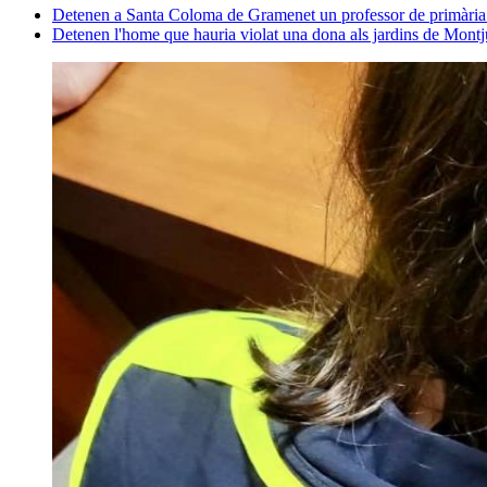
Detenen a Santa Coloma de Gramenet un professor de primària
Detenen l'home que hauria violat una dona als jardins de Mont