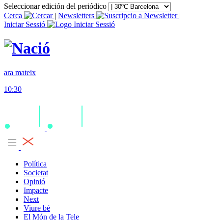
Seleccionar edición del periódico
Cerca
|
Newsletters
|
Iniciar Sessió
ara mateix
10:30
Política
Societat
Opinió
Impacte
Next
Viure bé
El Món de la Tele