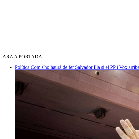
ARA A PORTADA
Política
Com s'ho haurà de fer Salvador Illa si el PP i Vox arri