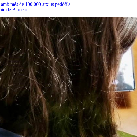
 amb més de 100.000 arxius pedòfils
juïc de Barcelona