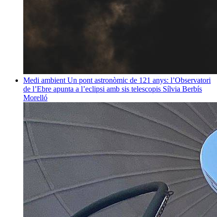
Medi ambient
Un pont astronòmic de 121 anys: l’Observatori
de l’Ebre apunta a l’eclipsi amb sis telescopis
Sílvia Berbís
Morelló