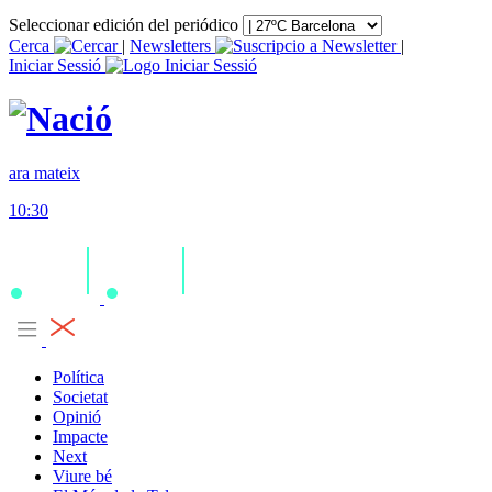
Seleccionar edición del periódico
Cerca
|
Newsletters
|
Iniciar Sessió
ara mateix
10:30
Política
Societat
Opinió
Impacte
Next
Viure bé