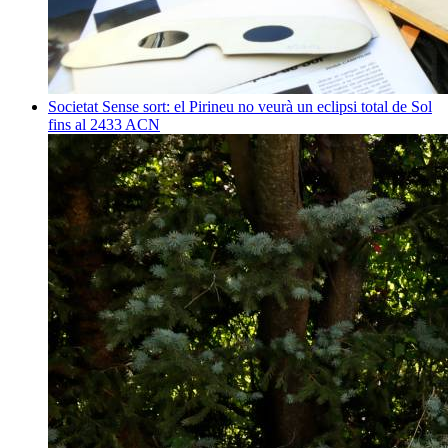
Societat
Sense sort: el Pirineu no veurà un eclipsi total de Sol
fins al 2433
ACN