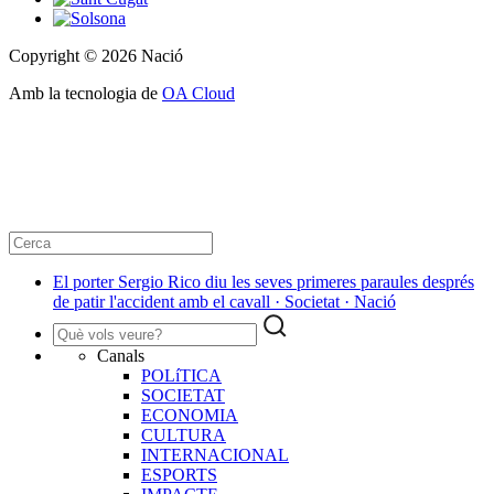
Copyright © 2026 Nació
Amb la tecnologia de
OA Cloud
El porter Sergio Rico diu les seves primeres paraules després
de patir l'accident amb el cavall · Societat · Nació
Canals
POLíTICA
SOCIETAT
ECONOMIA
CULTURA
INTERNACIONAL
ESPORTS