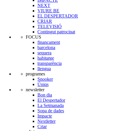
IMPACTE
NEXT
VIURE BE
EL DESPERTADOR
CRIAR
TELEVISIÓ
Contingut patrocinat
FOCUS
finançament
barcelona
sequera
habitatge
transparència
llengua
programes
Snooker
Úniqs
newsletter
Bon dia
El Despertador
La Setmanada
Sopa de dades
Impacte
Nextletter
Criar