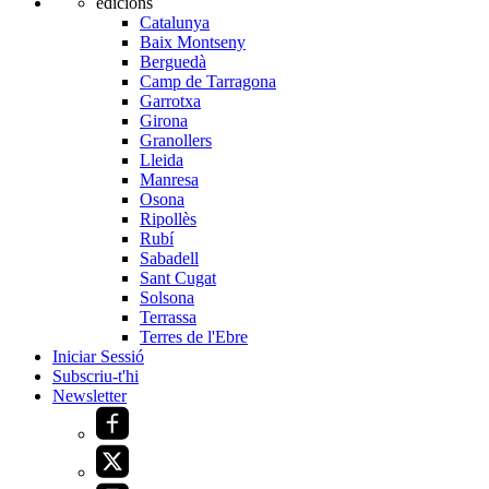
edicions
Catalunya
Baix Montseny
Berguedà
Camp de Tarragona
Garrotxa
Girona
Granollers
Lleida
Manresa
Osona
Ripollès
Rubí
Sabadell
Sant Cugat
Solsona
Terrassa
Terres de l'Ebre
Iniciar Sessió
Subscriu-t'hi
Newsletter