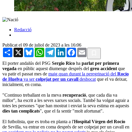
Redacció
Publicat el 09 de juliol de 2023 a les 16:06
Share
X
Bluesky
WhatsApp
Telegram
LinkedIn
Facebook
Email
El porter andalús del PSG
Sergio Rico
ha
parlat per primera
vegada
en públic aquest diumenge després del
greu accident
que
va patir el passat mes de
maig quan durant la peregrinació del
Rocío
de Huelva
va ser
colpejat per un cavall
desbocat
que el va deixar,
inicialment, en coma.
"Continuo treballant en la meva
recuperació
, que cada dia va
millor", ha escrit a les seves xarxes socials. També ha volgut agrair a
totes les persones "que han mostrat i enviat la seva estima en aquests
dies tan complicats
", que el fa sentir "molt afortunat".
El futbolista, que es troba en planta a l'
Hospital Vírgen del Rocío
de Sevilla, va entrar en coma després de ser colpejat per un cavall en