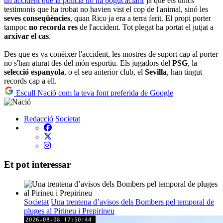
un accident que la policia no ha pogut aclarir
ja que els únics
testimonis que ha trobat no havien vist el cop de l'animal, sinó les
seves conseqüències
, quan Rico ja era a terra ferit. El propi porter
tampoc
no recorda res
de l'accident. Tot plegat ha portat el jutjat a
arxivar el cas
.
Des que es va conèixer l'accident, les mostres de suport cap al porter
no s'han aturat des del món esportiu. Els jugadors del
PSG
, la
selecció espanyola
, o el seu anterior club, el
Sevilla
, han tingut
records cap a ell.
Escull Nació com la teva font preferida de Google
Redacció
Societat
Et pot interessar
Societat
Una trentena d’avisos dels Bombers pel temporal de
pluges al Pirineu i Prepirineu