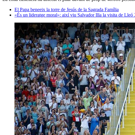
El Papa beneeix la torre de Jesús de la Sagrada Família
«És un lideratge moral»: així viu Salvador Illa la visita de Lle