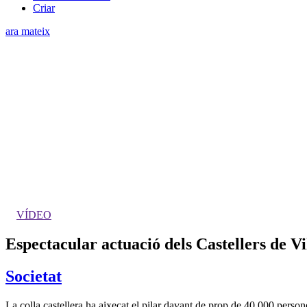
Criar
ara mateix
VÍDEO
Espectacular actuació dels Castellers de V
Societat
La colla castellera ha aixecat el pilar davant de prop de 40.000 pers