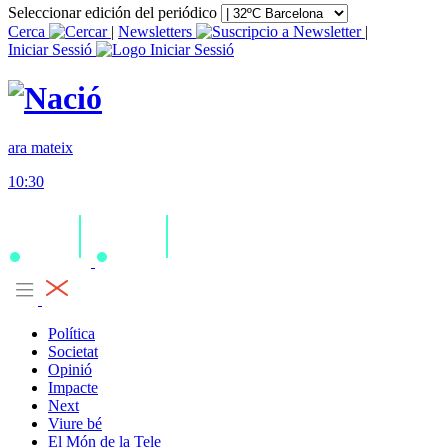
Seleccionar edición del periódico
Cerca
|
Newsletters
|
Iniciar Sessió
ara mateix
10:30
Política
Societat
Opinió
Impacte
Next
Viure bé
El Món de la Tele