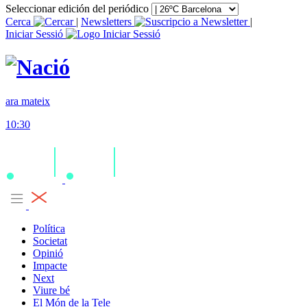
Seleccionar edición del periódico
Cerca
|
Newsletters
|
Iniciar Sessió
ara mateix
10:30
Política
Societat
Opinió
Impacte
Next
Viure bé
El Món de la Tele