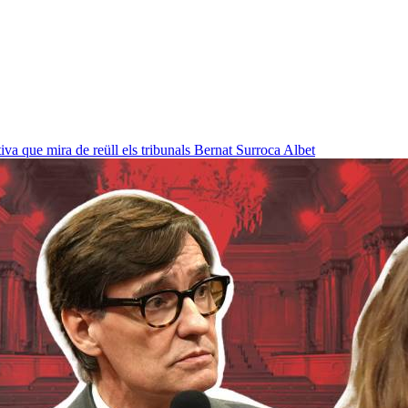
a que mira de reüll els tribunals
Bernat Surroca Albet