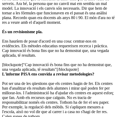
serveix. Ara bé, la persona que no canviï mai em sembla un mal
model. La innovació i els canvis són necessaris. Dir que hem de
tornar a les fórmules que funcionaven en el passat és una anàlisi
plana. Recordo quan era docents als anys 80 i 90. El món d'ara no té
res a veure amb el d'aquell moment.
És un revisionisme pla.
Ens hauríem de posar d'acord en una cosa: centrar-nos en
evidències. Els mètodes educatius requereixen recerca i pràctica.
Cap innovació és bona fins que no ha demostrat que, una vegada
aplicada, té resultats.
[blockquote]"Cap innovació és bona fins que no ha demostrat que,
una vegada aplicada, té resultats"[/blockquote]
L'informe PISA ens convida a revisar metodologies?
Pot ser una de les qüestions que els centres hagin de fer. Els centres
han d'analitzar els resultats dels alumnes i mirar què poden fer per
millorar-los. I l'administració ha d'ajudar els centres en aquest esforç
que fan. Amb els recursos que calguin. No es tracta de
responsabilitzar només els centres. Tothom ha de fer el seu paper.
Per exemple, la regulació dels mòbils. Si s'apliquen mesures a
l'escola, això no vol dir que al carrer i a casa no s'hagi de fer res.
Calen ganes de tothom.