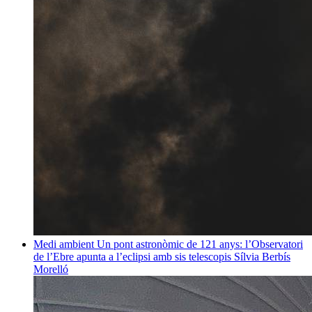
Medi ambient
Un pont astronòmic de 121 anys: l’Observatori
de l’Ebre apunta a l’eclipsi amb sis telescopis
Sílvia Berbís
Morelló