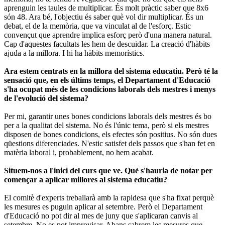
aprenguin les taules de multiplicar. És molt pràctic saber que 8x6
són 48. Ara bé, l'objectiu és saber què vol dir multiplicar. És un
debat, el de la memòria, que va vinculat al de l'esforç. Estic
convençut que aprendre implica esforç però d'una manera natural.
Cap d'aquestes facultats les hem de descuidar. La creació d'hàbits
ajuda a la millora. I hi ha hàbits memorístics.
Ara estem centrats en la millora del sistema educatiu. Però té la
sensació que, en els últims temps, el Departament d'Educació
s'ha ocupat més de les condicions laborals dels mestres i menys
de l'evolució del sistema?
Per mi, garantir unes bones condicions laborals dels mestres és bo
per a la qualitat del sistema. No és l'únic tema, però si els mestres
disposen de bones condicions, els efectes són positius. No són dues
qüestions diferenciades. N'estic satisfet dels passos que s'han fet en
matèria laboral i, probablement, no hem acabat.
Situem-nos a l'inici del curs que ve. Què s'hauria de notar per
començar a aplicar millores al sistema educatiu?
El comitè d'experts treballarà amb la rapidesa que s'ha fixat perquè
les mesures es puguin aplicar al setembre. Però el Departament
d'Educació no pot dir al mes de juny que s'aplicaran canvis al
setembre. No es pot improvisar. Abans sabrem les mesures que