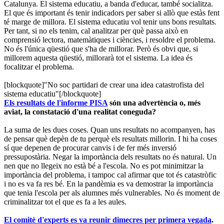
Catalunya. El sistema educatiu, a banda d'educar, també socialitza.
El que és important és tenir indicadors per saber si allò que estàs fent
té marge de millora. El sistema educatiu vol tenir uns bons resultats.
Per tant, si no els tenim, cal analitzar per què passa això en
comprensió lectora, matemàtiques i ciències, i resoldre el problema.
No és l'única qüestió que s'ha de millorar. Però és obvi que, si
millorem aquesta qüestió, millorarà tot el sistema. La idea és
focalitzar el problema.
[blockquote]"No soc partidari de crear una idea catastrofista del
sistema educatiu"[/blockquote]
Els resultats de l'informe PISA
són una advertència o, més
aviat, la constatació d'una realitat coneguda?
La suma de les dues coses. Quan uns resultats no acompanyen, has
de pensar què depèn de tu perquè els resultats millorin. I hi ha coses
sí que depenen de procurar canvis i de fer més inversió
pressupostària. Negar la importància dels resultats no és natural. Un
nen que no llegeix no està bé a l'escola. No es pot minimitzar la
importància del problema, i tampoc cal afirmar que tot és catastròfic
i no es va fa res bé. En la pandèmia es va demostrar la importància
que tenia l'escola per als alumnes més vulnerables. No és moment de
criminalitzar tot el que es fa a les aules.
El comitè d'experts es va reunir dimecres per primera vegada
.