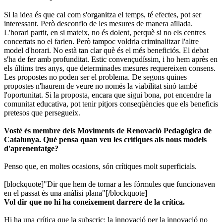
Si la idea és que cal com s'organitza el temps, té efectes, pot ser
interessant. Però desconfio de les mesures de manera aïllada.
L'horari partit, en si mateix, no és dolent, perquè si no els centres
concertats no el farien. Però tampoc voldria criminalitzar l'altre
model d'horari. No està tan clar què és el més beneficiós. El debat
s'ha de fer amb profunditat. Estic convençudíssim, i ho hem après en
els últims tres anys, que determinades mesures requereixen consens.
Les propostes no poden ser el problema. De segons quines
propostes n'haurem de veure no només la viabilitat sinó també
l'oportunitat. Si la proposta, encara que sigui bona, pot encendre la
comunitat educativa, pot tenir pitjors conseqüències que els beneficis
pretesos que persegueix.
Vostè és membre dels Moviments de Renovació Pedagògica de
Catalunya. Què pensa quan veu les crítiques als nous models
d'aprenentatge?
Penso que, en moltes ocasions, són crítiques molt superficials.
[blockquote]"Dir que hem de tornar a les fórmules que funcionaven
en el passat és una anàlisi plana"[/blockquote]
Vol dir que no hi ha coneixement darrere de la crítica.
Hi ha una crítica que la subscric: la innovació per la innovació no