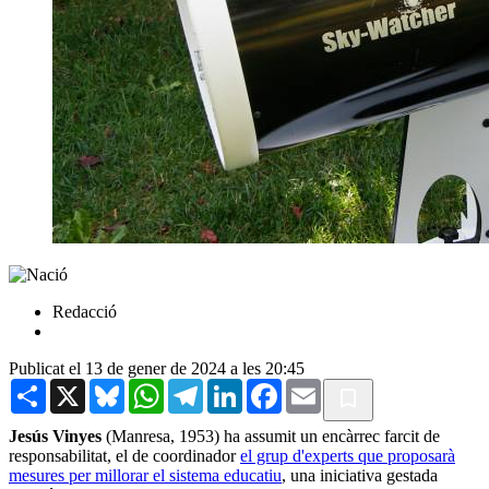
Redacció
Publicat el 13 de gener de 2024 a les 20:45
Share
X
Bluesky
WhatsApp
Telegram
LinkedIn
Facebook
Email
Jesús Vinyes
(Manresa, 1953) ha assumit un encàrrec farcit de
responsabilitat, el de coordinador
el grup d'experts que proposarà
mesures per millorar el sistema educatiu
, una iniciativa gestada