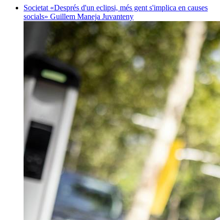
Societat
«Després d'un eclipsi, més gent s'implica en causes
socials»
Guillem Maneja Juvanteny