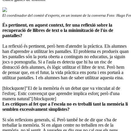
El coordinador del comitè d'experts, en un instant de la conversa Foto: Hugo F
És pertinent, en aquest context, fer una reflexió sobre la
recuperació de llibres de text o la minimització de l'ús de
pantalles?
La reflexió és pertinent, però hem d'atendre la pràctica. Els alumnes
han d'aprendre a utilitzar les pantalles. El problema es produeix quan
les pantalles són la porta oberta a continguts no educatius, ja siguin
jocs o pornografia. Si a l'aula es detecta que hi ha un risc de
distracció dels alumnes, és lògic utilitzar el llibre de text. Però hem
de pensar que, en el futur, la vida pràctica ens porta i ens portarà a
utilitzar pantalles. I els alumnes han de saber utilitzar aquesta eina.
[blockquote]"El de la memòria és un debat que va vinculat al de
l'esforç. Estic convençut que aprendre implica esforç però d'una
manera natural"[/blockquote]
Les crítiques al fet que a l'escola no es treballi tant la memòria li
semblen excessivament simplistes?
Si són reflexions generals, sí. Però també he de dir que s'ha de
treballar la memòria. Si en algun centre no treballen res de la
memòria, no té sentit. A vegades es diu que no cal que els nens