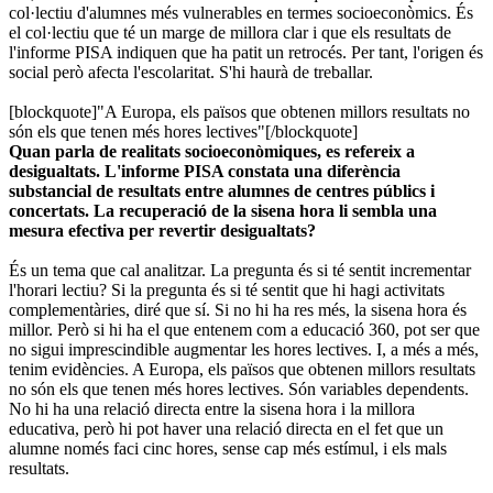
col·lectiu d'alumnes més vulnerables en termes socioeconòmics. És
el col·lectiu que té un marge de millora clar i que els resultats de
l'informe PISA indiquen que ha patit un retrocés. Per tant, l'origen és
social però afecta l'escolaritat. S'hi haurà de treballar.
[blockquote]"A Europa, els països que obtenen millors resultats no
són els que tenen més hores lectives"[/blockquote]
Quan parla de realitats socioeconòmiques, es refereix a
desigualtats. L'informe PISA constata una diferència
substancial de resultats entre alumnes de centres públics i
concertats. La recuperació de la sisena hora li sembla una
mesura efectiva per revertir desigualtats?
És un tema que cal analitzar. La pregunta és si té sentit incrementar
l'horari lectiu? Si la pregunta és si té sentit que hi hagi activitats
complementàries, diré que sí. Si no hi ha res més, la sisena hora és
millor. Però si hi ha el que entenem com a educació 360, pot ser que
no sigui imprescindible augmentar les hores lectives. I, a més a més,
tenim evidències. A Europa, els països que obtenen millors resultats
no són els que tenen més hores lectives. Són variables dependents.
No hi ha una relació directa entre la sisena hora i la millora
educativa, però hi pot haver una relació directa en el fet que un
alumne només faci cinc hores, sense cap més estímul, i els mals
resultats.