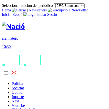
Seleccionar edición del periódico
Cerca
|
Newsletters
|
Iniciar Sessió
ara mateix
10:30
Política
Societat
Opinió
Impacte
Next
Viure bé