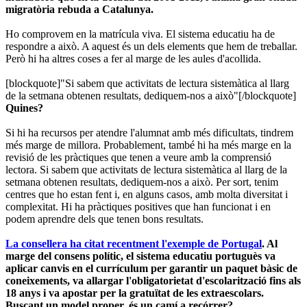
migratòria rebuda a Catalunya.
Ho comprovem en la matrícula viva. El sistema educatiu ha de
respondre a això. A aquest és un dels elements que hem de treballar.
Però hi ha altres coses a fer al marge de les aules d'acollida.
[blockquote]"Si sabem que activitats de lectura sistemàtica al llarg
de la setmana obtenen resultats, dediquem-nos a això"[/blockquote]
Quines?
Si hi ha recursos per atendre l'alumnat amb més dificultats, tindrem
més marge de millora. Probablement, també hi ha més marge en la
revisió de les pràctiques que tenen a veure amb la comprensió
lectora. Si sabem que activitats de lectura sistemàtica al llarg de la
setmana obtenen resultats, dediquem-nos a això. Per sort, tenim
centres que ho estan fent i, en alguns casos, amb molta diversitat i
complexitat. Hi ha pràctiques positives que han funcionat i en
podem aprendre dels que tenen bons resultats.
La consellera ha citat recentment l'exemple de Portugal
. Al
marge del consens polític, el sistema educatiu portuguès va
aplicar canvis en el currículum per garantir un paquet bàsic de
coneixements, va allargar l'obligatorietat d'escolarització fins als
18 anys i va apostar per la gratuïtat de les extraescolars.
Buscant un model proper, és un camí a recórrer?