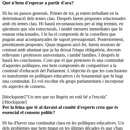
Què n'hem d'esperar a partir d'ara?
Hi ha sis passos generals. Primer de tot, ja estem treballant en la
determinació dels temes clau. Després farem propostes relacionades
amb els temes clau. Hi haurà recomanacions per al mig termini, en
qüestions que són estructurals, i també mesures immediates que hi
estaran relacionades. I hi ha el compromís de la consellera que
puguin anar acompanyades de suport pressupostari. Posteriorment,
prioritzarem propostes. Quan tinguem això fet, farem sessions de
contrast amb alumnat que ja ha deixat l'etapa obligatòria, docents
rellevants i professors universitaris, i també famílies. I després hi
haurà les conclusions. Com que el que pretenem és una continuïtat
d'aquestes polítiques, ens hem compromès de comparèixer a la
comissió d'educació del Parlament. L'objectiu és que les conclusions
es transformin en polítiques educatives i és fonamental que hi hagi
una continuïtat. Es vol escoltar els grups parlamentaris i incorporar
els aspectes de consens.
[blockquote]"Un nen que no llegeix no està bé a l'escola"
[/blockquote]
Per la feina que té al davant al comitè d'experts creu que és
essencial el consens polític?
Hi ha d'haver una continuïtat clara en les polítiques educatives. Un
dels problemes que hem tingut en les últimes dècades és que s'han