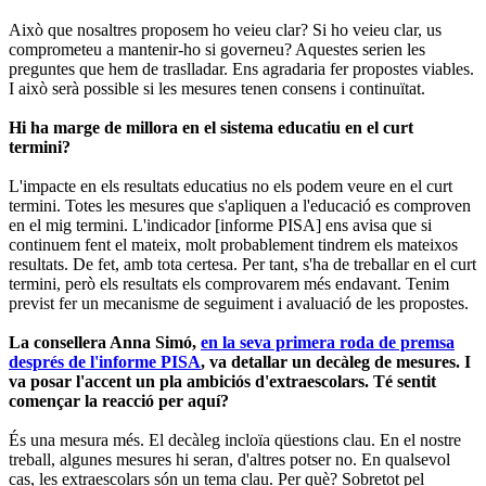
Això que nosaltres proposem ho veieu clar? Si ho veieu clar, us
comprometeu a mantenir-ho si governeu? Aquestes serien les
preguntes que hem de traslladar. Ens agradaria fer propostes viables.
I això serà possible si les mesures tenen consens i continuïtat.
Hi ha marge de millora en el sistema educatiu en el curt
termini?
L'impacte en els resultats educatius no els podem veure en el curt
termini. Totes les mesures que s'apliquen a l'educació es comproven
en el mig termini. L'indicador [informe PISA] ens avisa que si
continuem fent el mateix, molt probablement tindrem els mateixos
resultats. De fet, amb tota certesa. Per tant, s'ha de treballar en el curt
termini, però els resultats els comprovarem més endavant. Tenim
previst fer un mecanisme de seguiment i avaluació de les propostes.
La consellera Anna Simó,
en la seva primera roda de premsa
després de l'informe PISA
, va detallar un decàleg de mesures. I
va posar l'accent un pla ambiciós d'extraescolars. Té sentit
començar la reacció per aquí?
És una mesura més. El decàleg incloïa qüestions clau. En el nostre
treball, algunes mesures hi seran, d'altres potser no. En qualsevol
cas, les extraescolars són un tema clau. Per què? Sobretot pel