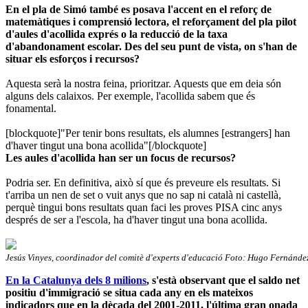
En el pla de Simó també es posava l'accent en el reforç de
matemàtiques i comprensió lectora, el reforçament del pla pilot
d'aules d'acollida exprés o la reducció de la taxa
d'abandonament escolar. Des del seu punt de vista, on s'han de
situar els esforços i recursos?
Aquesta serà la nostra feina, prioritzar. Aquests que em deia són
alguns dels calaixos. Per exemple, l'acollida sabem que és
fonamental.
[blockquote]"Per tenir bons resultats, els alumnes [estrangers] han
d'haver tingut una bona acollida"[/blockquote]
Les aules d'acollida han ser un focus de recursos?
Podria ser. En definitiva, això sí que és preveure els resultats. Si
t'arriba un nen de set o vuit anys que no sap ni català ni castellà,
perquè tingui bons resultats quan faci les proves PISA cinc anys
després de ser a l'escola, ha d'haver tingut una bona acollida.
Jesús Vinyes, coordinador del comitè d'experts d'educació Foto: Hugo Fernánde
En la Catalunya dels 8 milions
, s'està observant que el saldo net
positiu d'immigració se situa cada any en els mateixos
indicadors que en la dècada del 2001-2011, l'última gran onada