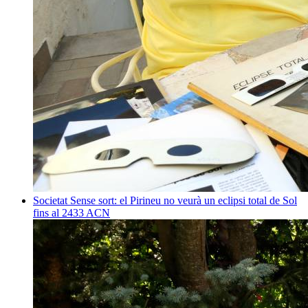
Societat
Sense sort: el Pirineu no veurà un eclipsi total de Sol
fins al 2433
ACN