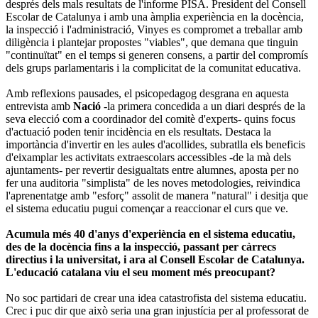
després dels mals resultats de l'informe PISA. President del Consell
Escolar de Catalunya i amb una àmplia experiència en la docència,
la inspecció i l'administració, Vinyes es compromet a treballar amb
diligència i plantejar propostes "viables", que demana que tinguin
"continuïtat" en el temps si generen consens, a partir del compromís
dels grups parlamentaris i la complicitat de la comunitat educativa.
Amb reflexions pausades, el psicopedagog desgrana en aquesta
entrevista amb
Nació
-la primera concedida a un diari després de la
seva elecció com a coordinador del comitè d'experts- quins focus
d'actuació poden tenir incidència en els resultats. Destaca la
importància d'invertir en les aules d'acollides, subratlla els beneficis
d'eixamplar les activitats extraescolars accessibles -de la mà dels
ajuntaments- per revertir desigualtats entre alumnes, aposta per no
fer una auditoria "simplista" de les noves metodologies, reivindica
l'aprenentatge amb "esforç" assolit de manera "natural" i desitja que
el sistema educatiu pugui començar a reaccionar el curs que ve.
Acumula més 40 d'anys d'experiència en el sistema educatiu,
des de la docència fins a la inspecció, passant per càrrecs
directius i la universitat, i ara al Consell Escolar de Catalunya.
L'educació catalana viu el seu moment més preocupant?
No soc partidari de crear una idea catastrofista del sistema educatiu.
Crec i puc dir que això seria una gran injustícia per al professorat de