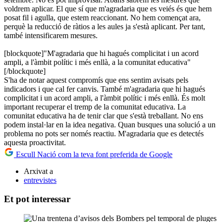
voldrem aplicar. El que sí que m'agradaria que es veiés és que hem
posat fil i agulla, que estem reaccionant. No hem començat ara,
perquè la reducció de ràtios a les aules ja s'està aplicant. Per tant,
també intensificarem mesures.
[blockquote]"M'agradaria que hi hagués complicitat i un acord
ampli, a l'àmbit polític i més enllà, a la comunitat educativa"
[/blockquote]
S'ha de notar aquest compromís que ens sentim avisats pels
indicadors i que cal fer canvis. També m'agradaria que hi hagués
complicitat i un acord ampli, a l'àmbit polític i més enllà. És molt
important recuperar el tremp de la comunitat educativa. La
comunitat educativa ha de tenir clar que s'està treballant. No ens
podem instal·lar en la idea negativa. Quan busques una solució a un
problema no pots ser només reactiu. M'agradaria que es detectés
aquesta proactivitat.
Escull Nació com la teva font preferida de Google
Arxivat a
entrevistes
Et pot interessar