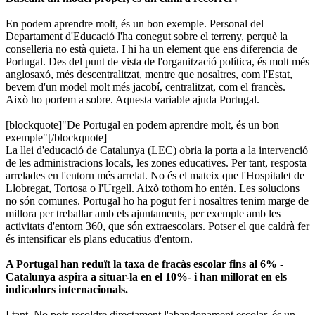
En podem aprendre molt, és un bon exemple. Personal del
Departament d'Educació l'ha conegut sobre el terreny, perquè la
conselleria no està quieta. I hi ha un element que ens diferencia de
Portugal. Des del punt de vista de l'organització política, és molt més
anglosaxó, més descentralitzat, mentre que nosaltres, com l'Estat,
bevem d'un model molt més jacobí, centralitzat, com el francès.
Això ho portem a sobre. Aquesta variable ajuda Portugal.
[blockquote]"De Portugal en podem aprendre molt, és un bon
exemple"[/blockquote]
La llei d'educació de Catalunya (LEC) obria la porta a la intervenció
de les administracions locals, les zones educatives. Per tant, resposta
arrelades en l'entorn més arrelat. No és el mateix que l'Hospitalet de
Llobregat, Tortosa o l'Urgell. Això tothom ho entén. Les solucions
no són comunes. Portugal ho ha pogut fer i nosaltres tenim marge de
millora per treballar amb els ajuntaments, per exemple amb les
activitats d'entorn 360, que són extraescolars. Potser el que caldrà fer
és intensificar els plans educatius d'entorn.
A Portugal han reduït la taxa de fracàs escolar fins al 6% -
Catalunya aspira a situar-la en el 10%- i han millorat en els
indicadors internacionals.
I tant. No pots resoldre directament l'abandonament escolar, és un