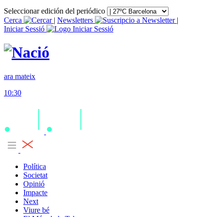
Seleccionar edición del periódico
Cerca
|
Newsletters
|
Iniciar Sessió
ara mateix
10:30
Política
Societat
Opinió
Impacte
Next
Viure bé