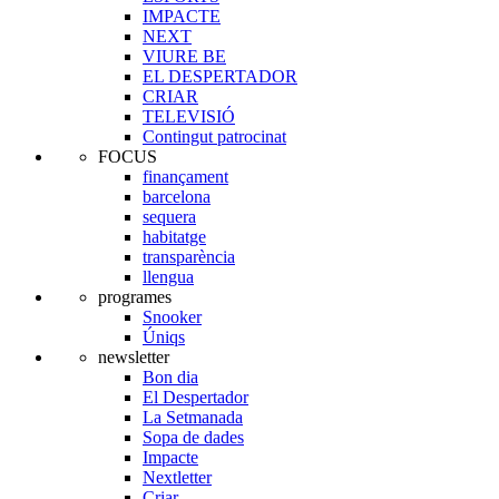
IMPACTE
NEXT
VIURE BE
EL DESPERTADOR
CRIAR
TELEVISIÓ
Contingut patrocinat
FOCUS
finançament
barcelona
sequera
habitatge
transparència
llengua
programes
Snooker
Úniqs
newsletter
Bon dia
El Despertador
La Setmanada
Sopa de dades
Impacte
Nextletter
Criar