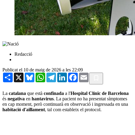
Redacció
Publicat el 10 de maig de 2026 a les 22:09
Share
X
Bluesky
WhatsApp
Telegram
LinkedIn
Facebook
Email
La
catalana
que està
confinada
a l'
Hospital Clínic de Barcelona
és
negativa
en
hantavirus
. La pacient no ha presentat símptomes
en cap moment, però continuarà en observació i ingressada en una
habitació d'aïllament
, tal com estableix el protocol.