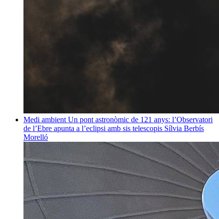
Medi ambient
Un pont astronòmic de 121 anys: l’Observatori
de l’Ebre apunta a l’eclipsi amb sis telescopis
Sílvia Berbís
Morelló