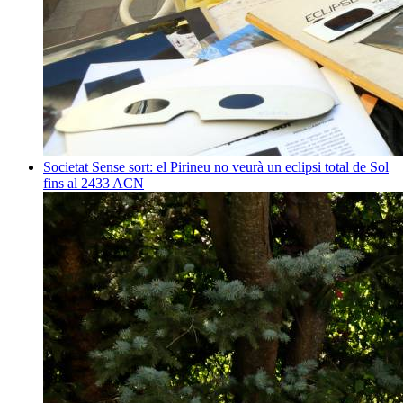
Societat
Sense sort: el Pirineu no veurà un eclipsi total de Sol
fins al 2433
ACN