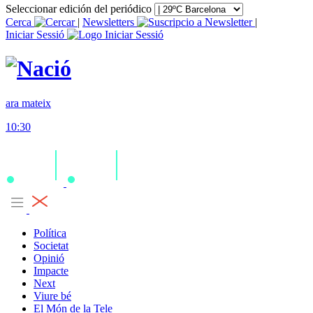
Seleccionar edición del periódico
Cerca
|
Newsletters
|
Iniciar Sessió
ara mateix
10:30
Política
Societat
Opinió
Impacte
Next
Viure bé
El Món de la Tele