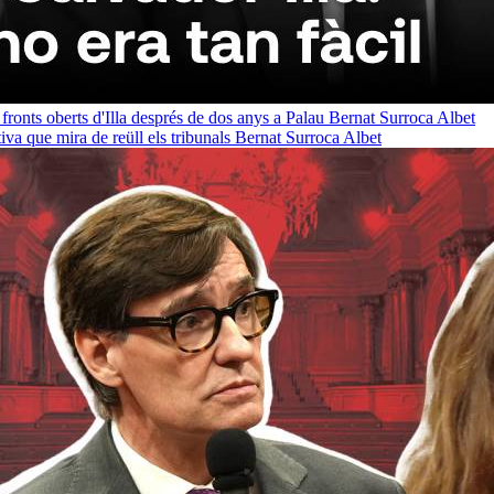
 fronts oberts d'Illa després de dos anys a Palau
Bernat Surroca Albet
a que mira de reüll els tribunals
Bernat Surroca Albet