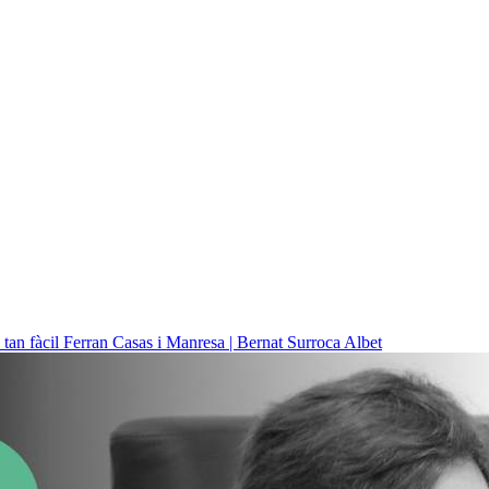
 tan fàcil
Ferran Casas i Manresa | Bernat Surroca Albet