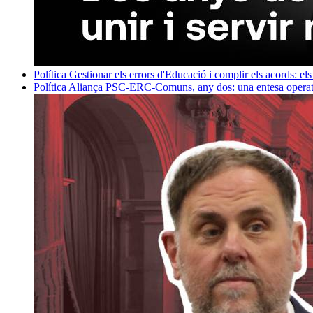
Política
Gestionar els errors d'Educació i complir els acords: els
Política
Aliança PSC-ERC-Comuns, any dos: una entesa operativ