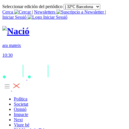
Seleccionar edición del periódico
Cerca
|
Newsletters
|
Iniciar Sessió
ara mateix
10:30
Política
Societat
Opinió
Impacte
Next
Viure bé