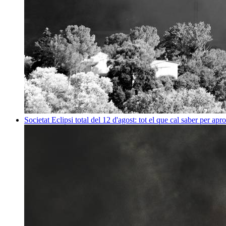
Societat
Eclipsi total del 12 d'agost: tot el que cal saber per apr