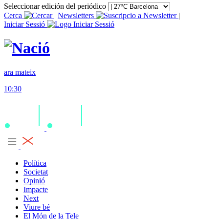
Seleccionar edición del periódico
Cerca
|
Newsletters
|
Iniciar Sessió
ara mateix
10:30
Política
Societat
Opinió
Impacte
Next
Viure bé
El Món de la Tele