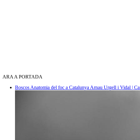
ARA A PORTADA
Boscos
Anatomia del foc a Catalunya
Arnau Urgell i Vidal | Ca