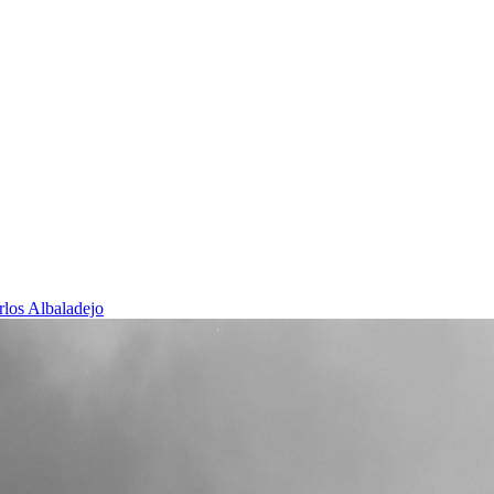
rlos Albaladejo