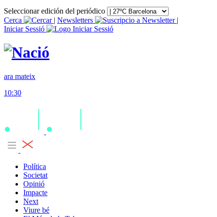
Seleccionar edición del periódico
Cerca
|
Newsletters
|
Iniciar Sessió
ara mateix
10:30
Política
Societat
Opinió
Impacte
Next
Viure bé