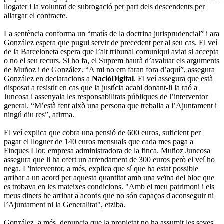
llogater i la voluntat de subrogació per part dels descendents per
allargar el contracte.
La sentència conforma un “matís de la doctrina jurisprudencial” i ara
González espera que pugui servir de precedent per al seu cas. El veí
de la Barceloneta espera que l’alt tribunal comuniqui aviat si accepta
o no el seu recurs. Si ho fa, el Suprem haurà d’avaluar els arguments
de Muñoz i de González. “A mi no em faran fora d’aquí”, assegura
González en declaracions a
NacióDigital
. El veí assegura que està
disposat a resistir en cas que la justícia acabi donant-li la raó a
Juncosa i assenyala les responsabilitats públiques de l’interventor
general. “M’està fent això una persona que treballa a l’Ajuntament i
ningú diu res”, afirma.
El veí explica que cobra una pensió de 600 euros, suficient per
pagar el lloguer de 140 euros mensuals que cada mes paga a
Finques Llor, empresa administradora de la finca. Muñoz Juncosa
assegura que li ha ofert un arrendament de 300 euros però el veí ho
nega. L'interventor, a més, explica que sí que ha estat possible
arribar a un acord per aquesta quantitat amb una veïna del bloc que
es trobava en les mateixes condicions. "Amb el meu patrimoni i els
meus diners he arribat a acords que no són capaços d'aconseguir ni
l’Ajuntament ni la Generalitat", etziba.
González, a més, denuncia que la propietat no ha assumit les seves