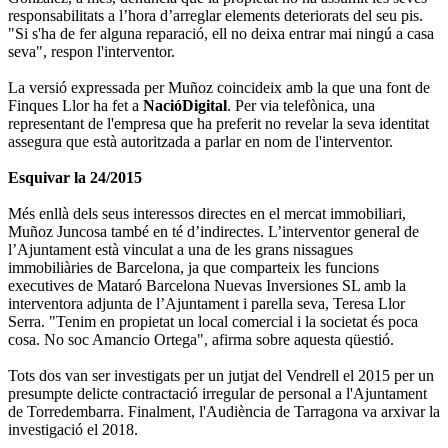
responsabilitats a l’hora d’arreglar elements deteriorats del seu pis.
"Si s'ha de fer alguna reparació, ell no deixa entrar mai ningú a casa
seva", respon l'interventor.
La versió expressada per Muñoz coincideix amb la que una font de
Finques Llor ha fet a
NacióDigital
. Per via telefònica, una
representant de l'empresa que ha preferit no revelar la seva identitat
assegura que està autoritzada a parlar en nom de l'interventor.
Esquivar la 24/2015
Més enllà dels seus interessos directes en el mercat immobiliari,
Muñoz Juncosa també en té d’indirectes. L’interventor general de
l’Ajuntament està vinculat a una de les grans nissagues
immobiliàries de Barcelona, ja que comparteix les funcions
executives de Mataró Barcelona Nuevas Inversiones SL amb la
interventora adjunta de l’Ajuntament i parella seva, Teresa Llor
Serra. "Tenim en propietat un local comercial i la societat és poca
cosa. No soc Amancio Ortega", afirma sobre aquesta qüestió.
Tots dos van ser investigats per un jutjat del Vendrell el 2015 per un
presumpte delicte contractació irregular de personal a l'Ajuntament
de Torredembarra. Finalment, l'Audiència de Tarragona va arxivar la
investigació el 2018.