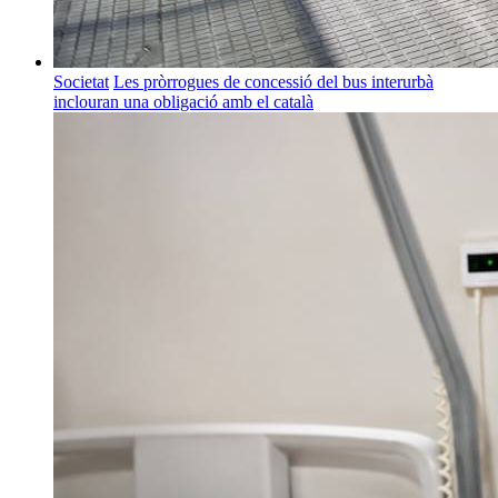
Societat
Les pròrrogues de concessió del bus interurbà
inclouran una obligació amb el català