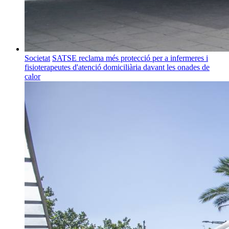
Societat
SATSE reclama més protecció per a infermeres i
fisioterapeutes d'atenció domiciliària davant les onades de
calor