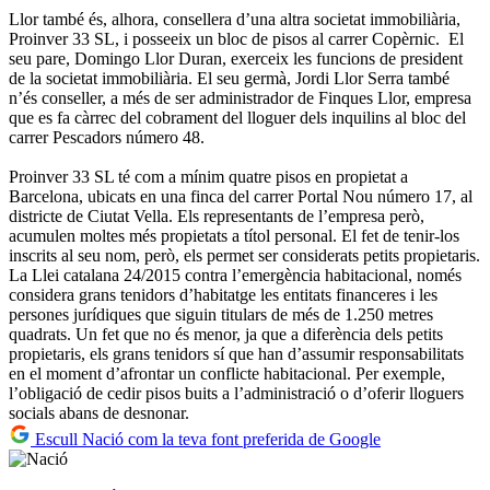
Llor també és, alhora, consellera d’una altra societat immobiliària,
Proinver 33 SL, i posseeix un bloc de pisos al carrer Copèrnic. El
seu pare, Domingo Llor Duran, exerceix les funcions de president
de la societat immobiliària. El seu germà, Jordi Llor Serra també
n’és conseller, a més de ser administrador de Finques Llor, empresa
que es fa càrrec del cobrament del lloguer dels inquilins al bloc del
carrer Pescadors número 48.
Proinver 33 SL té com a mínim quatre pisos en propietat a
Barcelona, ubicats en una finca del carrer Portal Nou número 17, al
districte de Ciutat Vella. Els representants de l’empresa però,
acumulen moltes més propietats a títol personal. El fet de tenir-los
inscrits al seu nom, però, els permet ser considerats petits propietaris.
La Llei catalana 24/2015 contra l’emergència habitacional, només
considera grans tenidors d’habitatge les entitats financeres i les
persones jurídiques que siguin titulars de més de 1.250 metres
quadrats. Un fet que no és menor, ja que a diferència dels petits
propietaris, els grans tenidors sí que han d’assumir responsabilitats
en el moment d’afrontar un conflicte habitacional. Per exemple,
l’obligació de cedir pisos buits a l’administració o d’oferir lloguers
socials abans de desnonar.
Escull Nació com la teva font preferida de Google