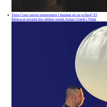
Terra
Com canvia temperatura i humitat en un eclipsi? El
Meteocat enviarà tres globus sonda
Arnau Urgell i Vidal