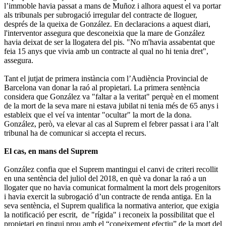
l’immoble havia passat a mans de Muñoz i alhora aquest el va portar
als tribunals per subrogació irregular del contracte de lloguer,
després de la queixa de González. En declaracions a aquest diari,
l'interventor assegura que desconeixia que la mare de González
havia deixat de ser la llogatera del pis. "No m'havia assabentat que
feia 15 anys que vivia amb un contracte al qual no hi tenia dret",
assegura.
Tant el jutjat de primera instància com l’Audiència Provincial de
Barcelona van donar la raó al propietari. La primera sentència
considera que González va "faltar a la veritat" perquè en el moment
de la mort de la seva mare ni estava jubilat ni tenia més de 65 anys i
estableix que el veí va intentar "ocultar" la mort de la dona.
González, però, va elevar al cas al Suprem el febrer passat i ara l’alt
tribunal ha de comunicar si accepta el recurs.
El cas, en mans del Suprem
González confia que el Suprem mantingui el canvi de criteri recollit
en una sentència del juliol del 2018, en què va donar la raó a un
llogater que no havia comunicat formalment la mort dels progenitors
i havia exercit la subrogació d’un contracte de renda antiga. En la
seva sentència, el Suprem qualifica la normativa anterior, que exigia
la notificació per escrit, de "rígida" i reconeix la possibilitat que el
propietari en tingui prou amb el “coneixement efectiu” de la mort del