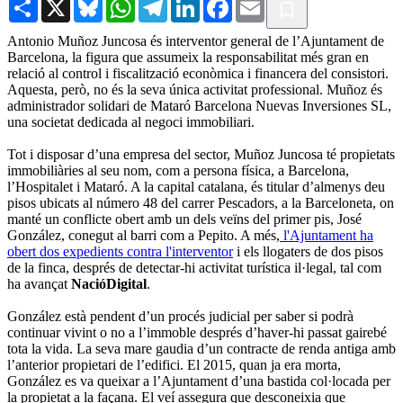
Share
X
Bluesky
WhatsApp
Telegram
LinkedIn
Facebook
Email
Antonio Muñoz Juncosa és interventor general de l’Ajuntament de
Barcelona, la figura que assumeix la responsabilitat més gran en
relació al control i fiscalització econòmica i financera del consistori.
Aquesta, però, no és la seva única activitat professional. Muñoz és
administrador solidari de Mataró Barcelona Nuevas Inversiones SL,
una societat dedicada al negoci immobiliari.
Tot i disposar d’una empresa del sector, Muñoz Juncosa té propietats
immobiliàries al seu nom, com a persona física, a Barcelona,
l’Hospitalet i Mataró. A la capital catalana, és titular d’almenys deu
pisos ubicats al número 48 del carrer Pescadors, a la Barceloneta, on
manté un conflicte obert amb un dels veïns del primer pis, José
González, conegut al barri com a Pepito. A més,
l'Ajuntament ha
obert dos expedients contra l'interventor
i els llogaters de dos pisos
de la finca, després de detectar-hi activitat turística il·legal, tal com
ha avançat
NacióDigital
.
González està pendent d’un procés judicial per saber si podrà
continuar vivint o no a l’immoble després d’haver-hi passat gairebé
tota la vida. La seva mare gaudia d’un contracte de renda antiga amb
l’anterior propietari de l’edifici. El 2015, quan ja era morta,
González es va queixar a l’Ajuntament d’una bastida col·locada per
la propietat a la façana. El veí assegura que desconeixia que