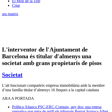
El Món de la Tele
Criar
ara mateix
L'interventor de l'Ajuntament de
Barcelona és titular d'almenys una
societat amb grans propietaris de pisos
Societat
L’alt funcionari comparteix empresa immobiliària amb la membre
d’una família titular d’almenys 16 finques a la capital catalana
ARA A PORTADA
Política
Aliança PSC-ERC-Comuns, any dos: una entesa
operativa que mira de reüll els tribunals
Bernat Surroca Albet