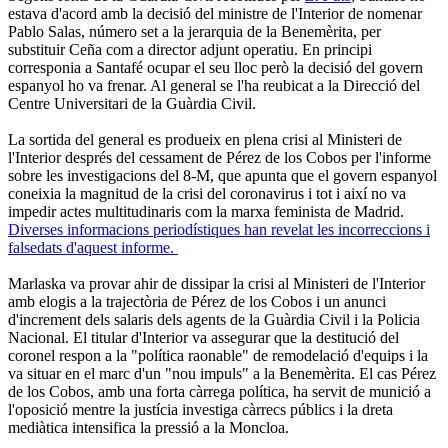
estava d'acord amb la decisió del ministre de l'Interior de nomenar
Pablo Salas, número set a la jerarquia de la Benemèrita, per
substituir Ceña com a director adjunt operatiu. En principi
corresponia a Santafé ocupar el seu lloc però la decisió del govern
espanyol ho va frenar. Al general se l'ha reubicat a la Direcció del
Centre Universitari de la Guàrdia Civil.
La sortida del general es produeix en plena crisi al Ministeri de
l'Interior després del cessament de Pérez de los Cobos per l'informe
sobre les investigacions del 8-M, que apunta que el govern espanyol
coneixia la magnitud de la crisi del coronavirus i tot i així no va
impedir actes multitudinaris com la marxa feminista de Madrid.
Diverses informacions periodístiques han revelat les incorreccions i
falsedats d'aquest informe.
Marlaska va provar ahir de dissipar la crisi al Ministeri de l'Interior
amb elogis a la trajectòria de Pérez de los Cobos i un anunci
d'increment dels salaris dels agents de la Guàrdia Civil i la Policia
Nacional. El titular d'Interior va assegurar que la destitució del
coronel respon a la "política raonable" de remodelació d'equips i la
va situar en el marc d'un "nou impuls" a la Benemèrita. El cas Pérez
de los Cobos, amb una forta càrrega política, ha servit de munició a
l'oposició mentre la justícia investiga càrrecs públics i la dreta
mediàtica intensifica la pressió a la Moncloa.