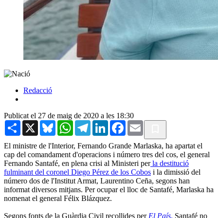
Redacció
Publicat el 27 de maig de 2020 a les 18:30
Share
X
Bluesky
WhatsApp
Telegram
LinkedIn
Facebook
Email
El ministre de l'Interior, Fernando Grande Marlaska, ha apartat el
cap del comandament d'operacions i número tres del cos, el general
Fernando Santafé, en plena crisi al Ministeri per
la destitució
fulminant del coronel Diego Pérez de los Cobos
i la dimissió del
número dos de l'Institut Armat, Laurentino Ceña, segons han
informat diversos mitjans. Per ocupar el lloc de Santafé, Marlaska ha
nomenat el general Félix Blázquez.
Segons fonts de la Guàrdia Civil recollides per
El País
,
Santafé no