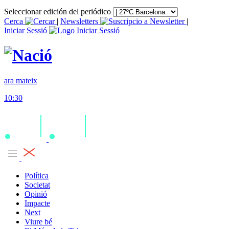
Seleccionar edición del periódico
Cerca
|
Newsletters
|
Iniciar Sessió
ara mateix
10:30
Política
Societat
Opinió
Impacte
Next
Viure bé