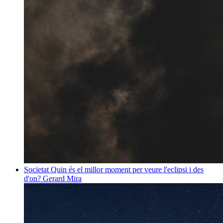
Societat
Quin és el millor moment per veure l'eclipsi i des
d'on?
Gerard Mira