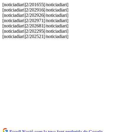
[noticiadiari]2/201655[/noticiadiari]
[noticiadiari]2/202916[/noticiadiari]
[noticiadiari]2/202926[/noticiadiari]
[noticiadiari]2/202971[/noticiadiari]
[noticiadiari]2/202681[/noticiadiari]
[noticiadiari]2/202295[/noticiadiari]
[noticiadiari]2/202521[/noticiadiari]
Escull Nació com la teva font preferida de Google