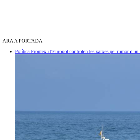
ARA A PORTADA
Política
Frontex i l'Europol controlen les xarxes pel rumor d'un