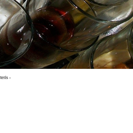
eris -