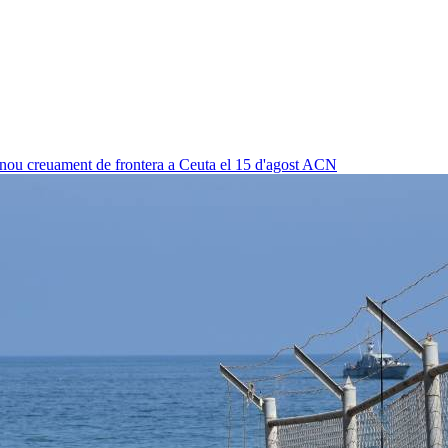
 nou creuament de frontera a Ceuta el 15 d'agost
ACN