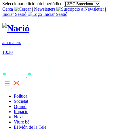
Seleccionar edición del periódico
Cerca
|
Newsletters
|
Iniciar Sessió
ara mateix
10:30
Política
Societat
Opinió
Impacte
Next
Viure bé
El Món de la Tele