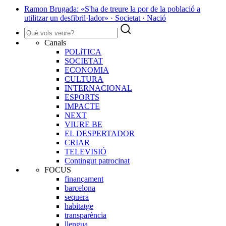
Ramon Brugada: «S'ha de treure la por de la població a
utilitzar un desfibril·lador» · Societat · Nació
Canals
POLíTICA
SOCIETAT
ECONOMIA
CULTURA
INTERNACIONAL
ESPORTS
IMPACTE
NEXT
VIURE BE
EL DESPERTADOR
CRIAR
TELEVISIÓ
Contingut patrocinat
FOCUS
finançament
barcelona
sequera
habitatge
transparència
llengua