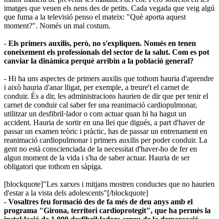
imatges que veuen els nens des de petits. Cada vegada que veig algú
que fuma a la televisió penso el mateix: "Què aporta aquest
moment?". Només un mal costum.
-
Els primers auxilis, però, no s'expliquen. Només en tenen
coneixement els professionals del sector de la salut. Com es pot
canviar la dinàmica perquè arribin a la població general?
-
Hi ha uns aspectes de primers auxilis que tothom hauria d'aprendre
i això hauria d'anar lligat, per exemple, a treure't el carnet de
conduir. És a dir, les administracions haurien de dir que per tenir el
carnet de conduir cal saber fer una reanimació cardiopulmonar,
utilitzar un desfibril·lador o com actuar quan hi ha hagut un
accident. Hauria de sortir en una llei que digués, a part d'haver de
passar un examen teòric i pràctic, has de passar un entrenament en
reanimació cardiopulmonar i primers auxilis per poder conduir. La
gent no està conscienciada de la necessitat d'haver-ho de fer en
algun moment de la vida i s'ha de saber actuar. Hauria de ser
obligatori que tothom en sàpiga.
[blockquote]"Les xarxes i mitjans mostren conductes que no haurien
d'estar a la vista dels adolescents"[/blockquote]
- Vosaltres feu formació des de fa més de deu anys amb el
programa "Girona, territori cardioprotegit", que ha permès la