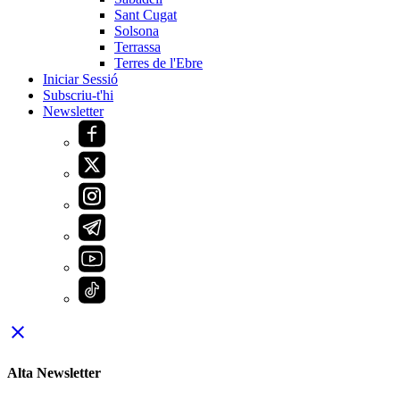
Sant Cugat
Solsona
Terrassa
Terres de l'Ebre
Iniciar Sessió
Subscriu-t'hi
Newsletter
close
Alta Newsletter