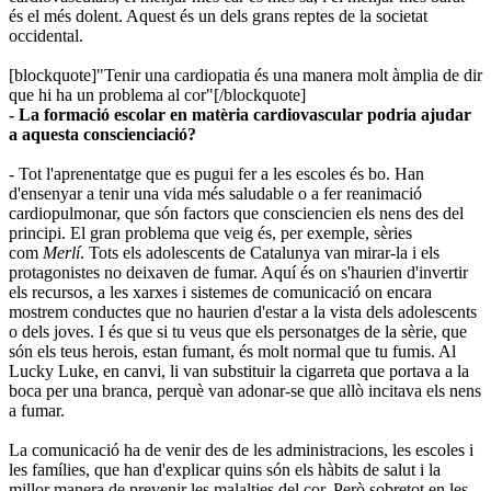
és el més dolent. Aquest és un dels grans reptes de la societat
occidental.
[blockquote]"Tenir una cardiopatia és una manera molt àmplia de dir
que hi ha un problema al cor"[/blockquote]
- La formació escolar en matèria cardiovascular podria ajudar
a aquesta conscienciació?
- Tot l'aprenentatge que es pugui fer a les escoles és bo. Han
d'ensenyar a tenir una vida més saludable o a fer reanimació
cardiopulmonar, que són factors que consciencien els nens des del
principi. El gran problema que veig és, per exemple, sèries
com
Merlí
. Tots els adolescents de Catalunya van mirar-la i els
protagonistes no deixaven de fumar. Aquí és on s'haurien d'invertir
els recursos, a les xarxes i sistemes de comunicació on encara
mostrem conductes que no haurien d'estar a la vista dels adolescents
o dels joves. I és que si tu veus que els personatges de la sèrie, que
són els teus herois, estan fumant, és molt normal que tu fumis. Al
Lucky Luke, en canvi, li van substituir la cigarreta que portava a la
boca per una branca, perquè van adonar-se que allò incitava els nens
a fumar.
La comunicació ha de venir des de les administracions, les escoles i
les famílies, que han d'explicar quins són els hàbits de salut i la
millor manera de prevenir les malalties del cor. Però sobretot en les