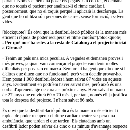
parlant. Només et demana posar els pegats. Un cop fet, et demana
que no toquis el pacient per analitzar-li el ritme cardíac i,
posteriorment, que no el toquis perquè li aplicarà la descàrrega. La
gent que ho utilitza són persones de carrer, sense formació, i salven
vides.
[blockquote]"És obvi que la desfibril·lació pública és la manera més
eficient i ràpida de poder recuperar el ritme cardíac"[/blockquote]
- Per què no s'ha estès a la resta de Catalunya el projecte iniciat
a Girona?
- Tenim un país una mica peculiar. A vegades et demanen proves i
més proves, ja quan vam començar el projecte vam tenir moltes
dificultats per posar-lo en marxa. Sempre hi ha gent que diu que sí i
d'altres que diuen que no funcionarà, però vam decidir provar-ho.
Hem posat 1.000 desfibril·ladors i hem salvat 87 vides en aquests
anys. Evidentment en podríem haver salvat més, però això és una
corba d'aprenentatge de cara als pròxims anys. Hem salvat un nano
de 27 anys que en viurà 60 o 70 més i, per tant, només ell ja justifica
tota la despesa del projecte. I n'hem salvat 86 més.
És obvi que la desfibril·lació pública és la manera més eficient i
ràpida de poder recuperar el ritme cardíac mentre s'espera una
ambulància, que tarden el que tarden. Els ciutadans amb un
desfibril·lador poden salvar els cinc o sis minuts d'avantatge respecte