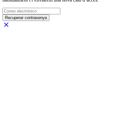
Recuperar contrasenya
close