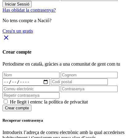
Iniciar Sessió
Has oblidat la contrasenya?
No tens compte a Nació?
Crea'n un gratis
close
Crear compte
Periodisme
en català
, gràcies a una comunitat de gent com tu
He llegit i entenc la política de privacitat
Crear compte
Recuperar contrasenya
Introdueix l’adreça de correu electrònic amb la qual accedeixes
habitualment i t’enviarem una nova clau d’accés.