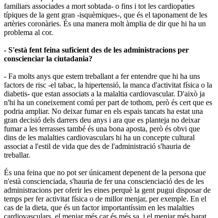
familiars associades a mort sobtada- o fins i tot les cardiopaties
típiques de la gent gran -isquèmiques-, que és el taponament de les
artèries coronàries. És una manera molt àmplia de dir que hi ha un
problema al cor.
- S'està fent feina suficient des de les administracions per
conscienciar la ciutadania?
- Fa molts anys que estem treballant a fer entendre que hi ha uns
factors de risc -el tabac, la hipertensió, la manca d'activitat física o la
diabetis- que estan associats a la malaltia cardiovascular. D'això ja
n'hi ha un coneixement comú per part de tothom, però és cert que es
podria ampliar. No deixar fumar en els espais tancats ha estat una
gran decisió dels darrers deu anys i ara que es planteja no deixar
fumar a les terrasses també és una bona aposta, però és obvi que
dins de les malalties cardiovasculars hi ha un concepte cultural
associat a l'estil de vida que des de l'administració s'hauria de
treballar.
És una feina que no pot ser únicament depenent de la persona que
n'està conscienciada, s'hauria de fer una conscienciació des de les
administracions per oferir les eines perquè la gent pugui disposar de
temps per fer activitat física o de millor menjar, per exemple. En el
cas de la dieta, que és un factor importantíssim en les malalties
cardiovasculars, el menjar més car és més sa, i el menjar més barat