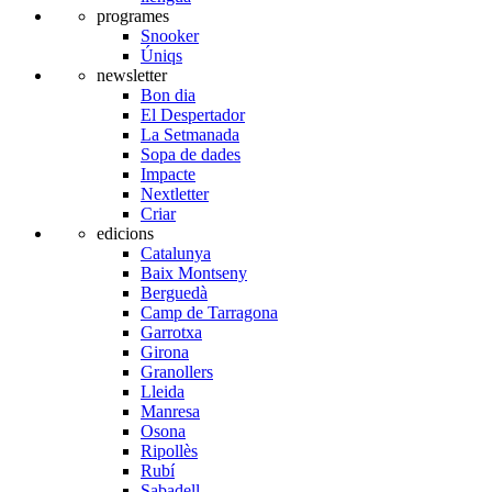
programes
Snooker
Úniqs
newsletter
Bon dia
El Despertador
La Setmanada
Sopa de dades
Impacte
Nextletter
Criar
edicions
Catalunya
Baix Montseny
Berguedà
Camp de Tarragona
Garrotxa
Girona
Granollers
Lleida
Manresa
Osona
Ripollès
Rubí
Sabadell