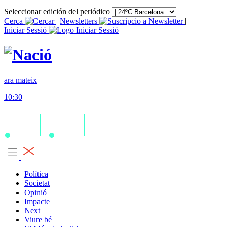
Seleccionar edición del periódico
Cerca
|
Newsletters
|
Iniciar Sessió
ara mateix
10:30
Política
Societat
Opinió
Impacte
Next
Viure bé