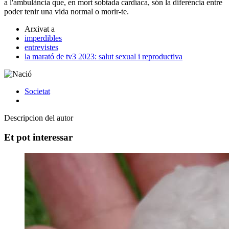
a l'ambulància que, en mort sobtada cardíaca, són la diferència entre
poder tenir una vida normal o morir-te.
Arxivat a
imperdibles
entrevistes
la marató de tv3 2023: salut sexual i reproductiva
Societat
Descripcion del autor
Et pot interessar