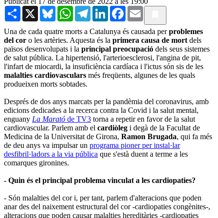
Publicat el 17 de desembre de 2022 a les 19:00
Share
X
Bluesky
WhatsApp
Telegram
LinkedIn
Facebook
Email
Una de cada quatre morts a Catalunya és causada per
problemes
del cor
o les artèries. Aquesta és la
primera causa de mort
dels
països desenvolupats i la
principal preocupació
dels seus sistemes
de salut pública. La hipertensió, l'arterioesclerosi, l'angina de pit,
l'infart de miocardi, la insuficiència cardíaca i l'ictus són sis de les
malalties cardiovasculars
més freqüents, algunes de les quals
produeixen morts sobtades.
Després de dos anys marcats per la pandèmia del coronavirus, amb
edicions dedicades a la recerca contra la Covid i la salut mental,
enguany
La Marató
de TV3
torna a repetir en favor de la salut
cardiovascular. Parlem amb el
cardiòleg
i degà de la Facultat de
Medicina de la Universitat de Girona,
Ramon Brugada
, qui fa més
de deu anys va impulsar un
programa pioner per instal·lar
desfibril·ladors a la via pública
que s'està duent a terme a les
comarques gironines.
- Quin és el principal problema vinculat a les cardiopaties?
- Són malalties del cor i, per tant, parlem d'alteracions que poden
anar des del naixement estructural del cor -cardiopaties congènites-,
alteracions que poden causar malalties hereditàries -cardiopaties