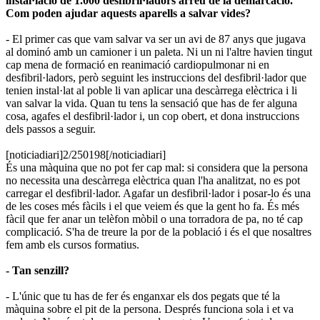
instal·lació de 1.000 desfibril·ladors arreu de la demarcació.
Com poden ajudar aquests aparells a salvar vides?
- El primer cas que vam salvar va ser un avi de 87 anys que jugava
al dominó amb un camioner i un paleta. Ni un ni l'altre havien tingut
cap mena de formació en reanimació cardiopulmonar ni en
desfibril·ladors, però seguint les instruccions del desfibril·lador que
tenien instal·lat al poble li van aplicar una descàrrega elèctrica i li
van salvar la vida. Quan tu tens la sensació que has de fer alguna
cosa, agafes el desfibril·lador i, un cop obert, et dona instruccions
dels passos a seguir.
​[noticiadiari]2/250198[/noticiadiari]
És una màquina que no pot fer cap mal: si considera que la persona
no necessita una descàrrega elèctrica quan l'ha analitzat, no es pot
carregar el desfibril·lador. Agafar un desfibril·lador i posar-lo és una
de les coses més fàcils i el que veiem és que la gent ho fa. És més
fàcil que fer anar un telèfon mòbil o una torradora de pa, no té cap
complicació. S'ha de treure la por de la població i és el que nosaltres
fem amb els cursos formatius.
- Tan senzill?
- L'únic que tu has de fer és enganxar els dos pegats que té la
màquina sobre el pit de la persona. Després funciona sola i et va