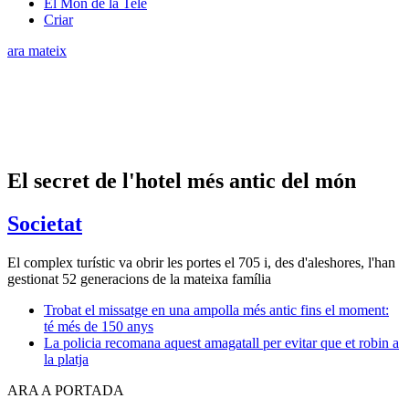
El Món de la Tele
Criar
ara mateix
El secret de l'hotel més antic del món
Societat
El complex turístic va obrir les portes el 705 i, des d'aleshores, l'han
gestionat 52 generacions de la mateixa família
Trobat el missatge en una ampolla més antic fins el moment:
té més de 150 anys
La policia recomana aquest amagatall per evitar que et robin a
la platja
ARA A PORTADA