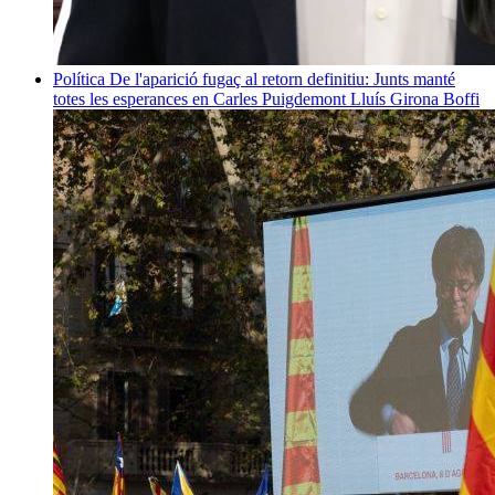
Política
De l'aparició fugaç al retorn definitiu: Junts manté
totes les esperances en Carles Puigdemont
Lluís Girona Boffi