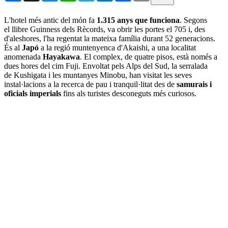
L'hotel més antic del món fa
1.315 anys que funciona
. Segons
el llibre Guinness dels Rècords, va obrir les portes el 705 i, des
d'aleshores, l'ha regentat la mateixa família durant 52 generacions.
És al
Japó
a la regió muntenyenca d'Akaishi, a una localitat
anomenada
Hayakawa
. El complex, de quatre pisos, està només a
dues hores del cim Fuji. Envoltat pels Alps del Sud, la serralada
de Kushigata i les muntanyes Minobu, han visitat les seves
instal·lacions a la recerca de pau i tranquil·litat des de
samurais i
oficials imperials
fins als turistes desconeguts més curiosos.