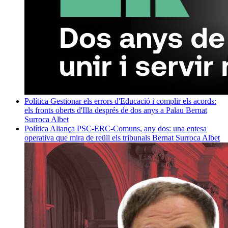
Política
Gestionar els errors d'Educació i complir els acords:
els fronts oberts d'Illa després de dos anys a Palau
Bernat
Surroca Albet
Política
Aliança PSC-ERC-Comuns, any dos: una entesa
operativa que mira de reüll els tribunals
Bernat Surroca Albet