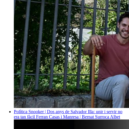
Política
Snooker | Dos anys de Salvador Illa: unir i servir no
era tan fàcil
Ferran Casas i Manresa | Bernat Surroca Albet