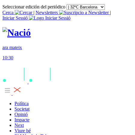
Seleccionar edición del periódico
Cerca
|
Newsletters
|
Iniciar Sessió
ara mateix
10:30
Política
Societat
Opinió
Impacte
Next
Viure bé