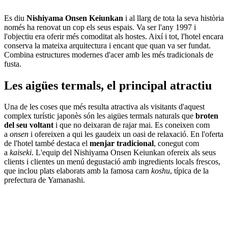
Es diu
Nishiyama Onsen Keiunkan
i al llarg de tota la seva història
només ha renovat un cop els seus espais. Va ser l'any 1997 i
l'objectiu era oferir més comoditat als hostes. Així i tot, l'hotel encara
conserva la mateixa arquitectura i encant que quan va ser fundat.
Combina estructures modernes d'acer amb les més tradicionals de
fusta.
Les aigües termals, el principal atractiu
Una de les coses que més resulta atractiva als visitants d'aquest
complex turístic japonès són les aigües termals naturals que
broten
del seu voltant
i que no deixaran de rajar mai. Es coneixen com
a
onsen
i ofereixen a qui les gaudeix un oasi de relaxació. En l'oferta
de l'hotel també destaca el
menjar tradicional
, conegut com
a
kaiseki
. L'equip del Nishiyama Onsen Keiunkan ofereix als seus
clients i clientes un menú degustació amb ingredients locals frescos,
que inclou plats elaborats amb la famosa carn
koshu
, típica de la
prefectura de Yamanashi.