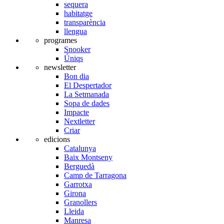
sequera
habitatge
transparència
llengua
programes
Snooker
Úniqs
newsletter
Bon dia
El Despertador
La Setmanada
Sopa de dades
Impacte
Nextletter
Criar
edicions
Catalunya
Baix Montseny
Berguedà
Camp de Tarragona
Garrotxa
Girona
Granollers
Lleida
Manresa