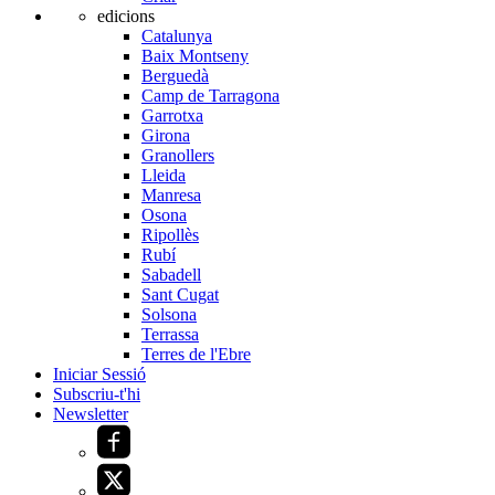
edicions
Catalunya
Baix Montseny
Berguedà
Camp de Tarragona
Garrotxa
Girona
Granollers
Lleida
Manresa
Osona
Ripollès
Rubí
Sabadell
Sant Cugat
Solsona
Terrassa
Terres de l'Ebre
Iniciar Sessió
Subscriu-t'hi
Newsletter