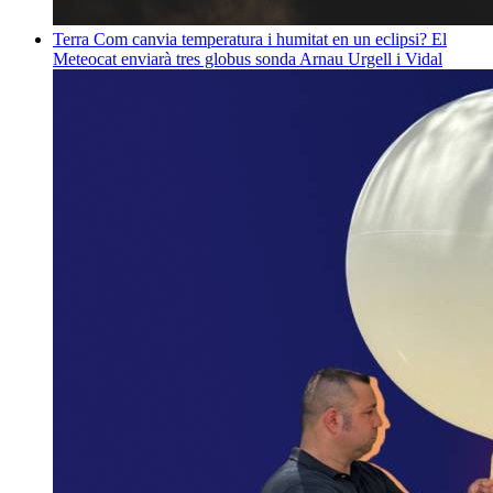
Terra
Com canvia temperatura i humitat en un eclipsi? El
Meteocat enviarà tres globus sonda
Arnau Urgell i Vidal