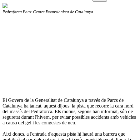
Pedraforca Foto: Centre Excursionista de Catalunya
El Govern de la Generalitat de Catalunya a través de Parcs de
Catalunya ha tancat, aquest dijous, la pista que recorre la cara nord
del massís del Pedraforca. Els motius, segons han informat, són de
seguretat durant l'hivern, per evitar possibles accidents amb vehicles
a causa del gel i les congestes de neu.
Així doncs, a l'entrada d'aquesta pista hi haurà una barrera que
prohibirà el pas dels cotxes, i que hi serà, previsiblement, fins a la