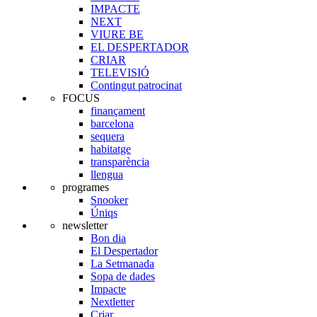
IMPACTE
NEXT
VIURE BE
EL DESPERTADOR
CRIAR
TELEVISIÓ
Contingut patrocinat
FOCUS
finançament
barcelona
sequera
habitatge
transparència
llengua
programes
Snooker
Úniqs
newsletter
Bon dia
El Despertador
La Setmanada
Sopa de dades
Impacte
Nextletter
Criar