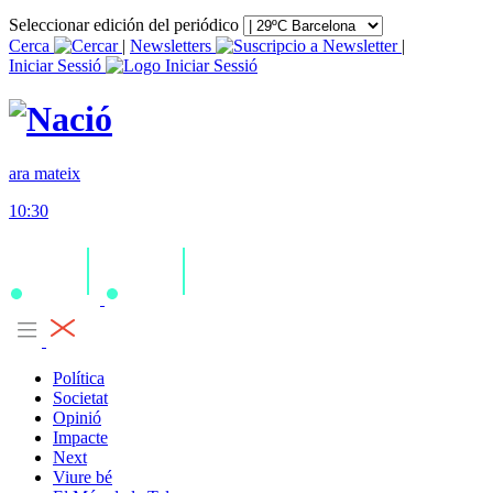
Seleccionar edición del periódico
Cerca
|
Newsletters
|
Iniciar Sessió
ara mateix
10:30
Política
Societat
Opinió
Impacte
Next
Viure bé