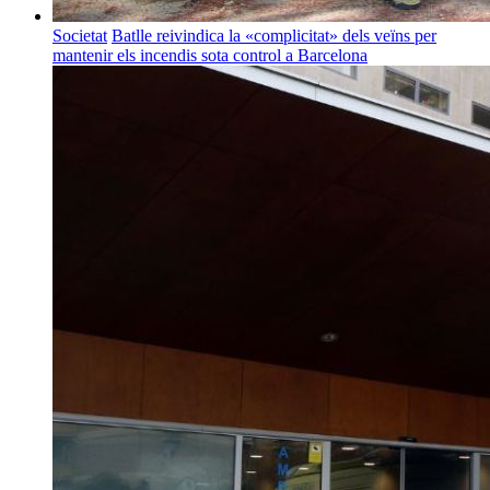
Societat
Batlle reivindica la «complicitat» dels veïns per
mantenir els incendis sota control a Barcelona