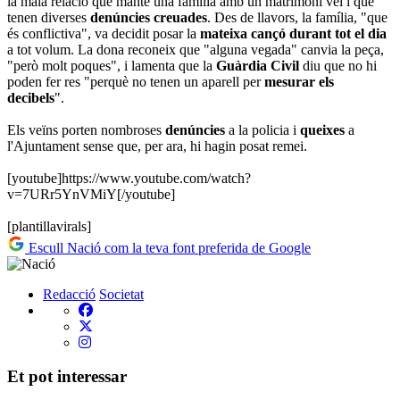
la mala relació que manté una família amb un matrimoni veí i que
tenen diverses
denúncies creuades
. Des de llavors, la família, "que
és conflictiva", va decidit posar la
mateixa cançó durant tot el dia
a tot volum. La dona reconeix que "alguna vegada" canvia la peça,
"però molt poques", i lamenta que la
Guàrdia Civil
diu que no hi
poden fer res "perquè no tenen un aparell per
mesurar els
decibels
".
Els veïns porten nombroses
denúncies
a la policia i
queixes
a
l'Ajuntament sense que, per ara, hi hagin posat remei.
[youtube]https://www.youtube.com/watch?
v=7URr5YnVMiY[/youtube]
[plantillavirals]
Escull Nació com la teva font preferida de Google
Redacció
Societat
Et pot interessar