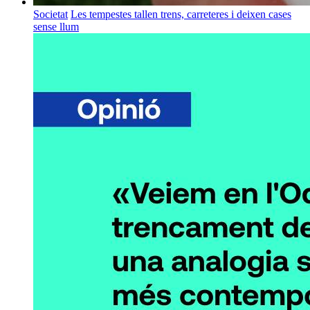
Societat
Les tempestes tallen trens, carreteres i deixen cases
sense llum