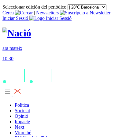
Seleccionar edición del periódico
Cerca
|
Newsletters
|
Iniciar Sessió
ara mateix
10:30
Política
Societat
Opinió
Impacte
Next
Viure bé