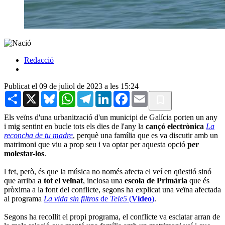
Redacció
Publicat el 09 de juliol de 2023 a les 15:24
Share
X
Bluesky
WhatsApp
Telegram
LinkedIn
Facebook
Email
Els veïns d'una urbanització d'un municipi de Galícia porten un any
i mig sentint en bucle tots els dies de l'any la
cançó electrònica
La
reconcha de tu madre
, perquè una família que es va discutir amb un
matrimoni que viu a prop seu i va optar per aquesta opció
per
molestar-los
.
l fet, però, és que la música no només afecta el veí en qüestió sinó
que arriba
a tot el veïnat
, inclosa una
escola de Primària
que és
pròxima a la font del conflicte, segons ha explicat una veïna afectada
al programa
La vida sin filtros
de
Tele5
(
Vídeo
)
.
Segons ha recollit el propi programa, el conflicte va esclatar arran de