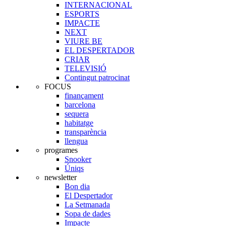
INTERNACIONAL
ESPORTS
IMPACTE
NEXT
VIURE BE
EL DESPERTADOR
CRIAR
TELEVISIÓ
Contingut patrocinat
FOCUS
finançament
barcelona
sequera
habitatge
transparència
llengua
programes
Snooker
Úniqs
newsletter
Bon dia
El Despertador
La Setmanada
Sopa de dades
Impacte