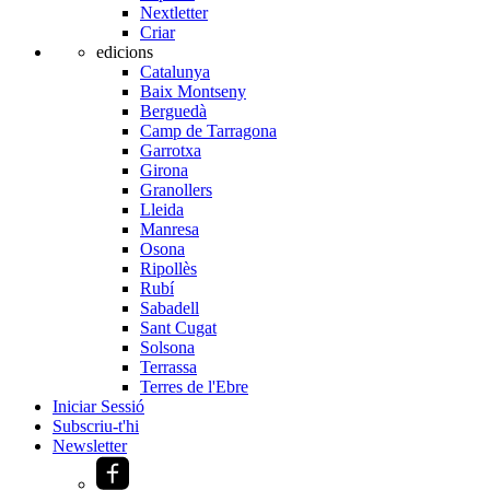
Nextletter
Criar
edicions
Catalunya
Baix Montseny
Berguedà
Camp de Tarragona
Garrotxa
Girona
Granollers
Lleida
Manresa
Osona
Ripollès
Rubí
Sabadell
Sant Cugat
Solsona
Terrassa
Terres de l'Ebre
Iniciar Sessió
Subscriu-t'hi
Newsletter