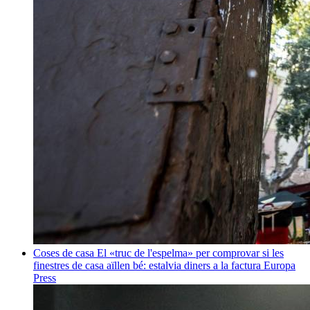
Coses de casa
El «truc de l'espelma» per comprovar si les
finestres de casa aïllen bé: estalvia diners a la factura
Europa
Press