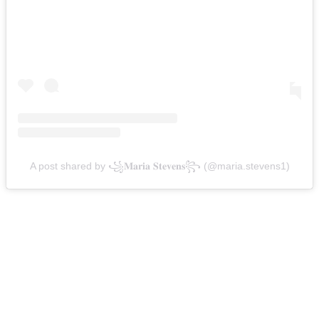
A post shared by ꧁𝐌𝐚𝐫𝐢𝐚 𝐒𝐭𝐞𝐯𝐞𝐧𝐬꧂ (@maria.stevens1)