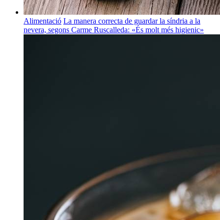
Alimentació
La manera correcta de guardar la síndria a la
nevera, segons Carme Ruscalleda: «És molt més higienic»