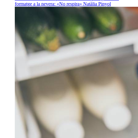
formatge a la nevera: «No respira»
Natàlia Pinyol