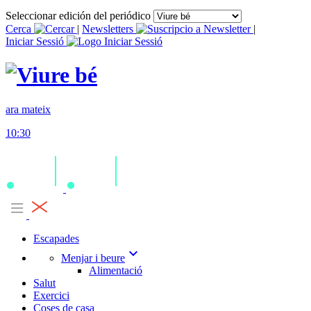
Seleccionar edición del periódico
Cerca
|
Newsletters
|
Iniciar Sessió
ara mateix
10:30
Escapades
expand_more
Menjar i beure
Alimentació
Salut
Exercici
Coses de casa