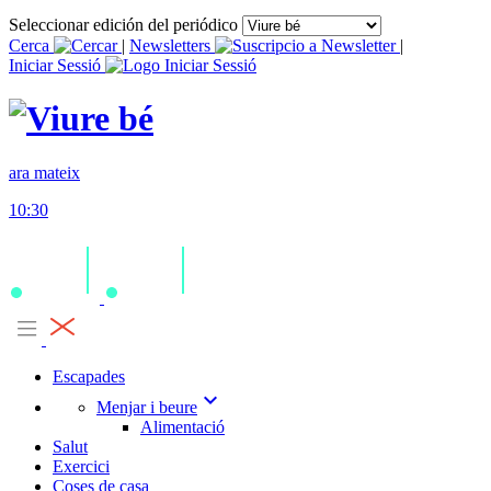
Seleccionar edición del periódico
Cerca
|
Newsletters
|
Iniciar Sessió
ara mateix
10:30
Escapades
expand_more
Menjar i beure
Alimentació
Salut
Exercici
Coses de casa