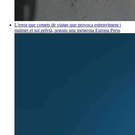
L'error que comets de viatge que provoca estrenyiment i
malmet el sol pelvià, segons una metgessa
Europa Press