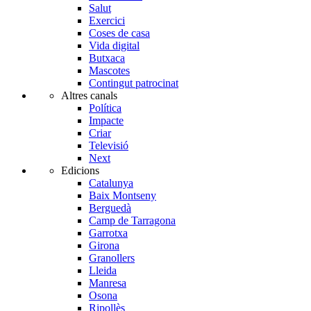
Salut
Exercici
Coses de casa
Vida digital
Butxaca
Mascotes
Contingut patrocinat
Altres canals
Política
Impacte
Criar
Televisió
Next
Edicions
Catalunya
Baix Montseny
Berguedà
Camp de Tarragona
Garrotxa
Girona
Granollers
Lleida
Manresa
Osona
Ripollès