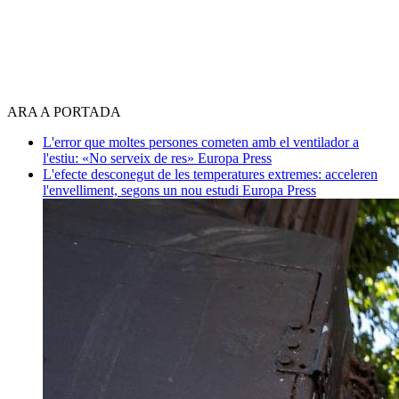
ARA A PORTADA
L'error que moltes persones cometen amb el ventilador a
l'estiu: «No serveix de res»
Europa Press
L'efecte desconegut de les temperatures extremes: acceleren
l'envelliment, segons un nou estudi
Europa Press