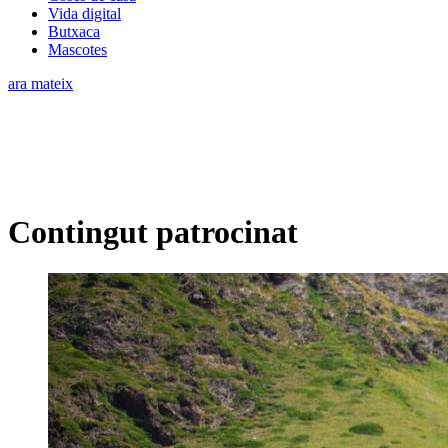
Vida digital
Butxaca
Mascotes
ara mateix
Contingut patrocinat