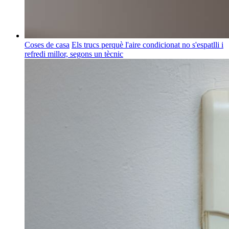
Coses de casa
Els trucs perquè l'aire condicionat no s'espatlli i
refredi millor, segons un tècnic