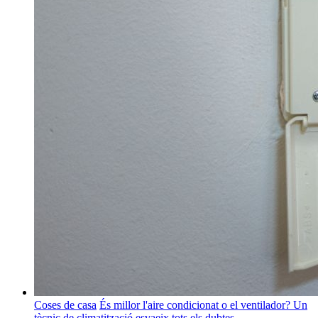
Coses de casa
És millor l'aire condicionat o el ventilador? Un
tècnic de climatització esvaeix tots els dubtes