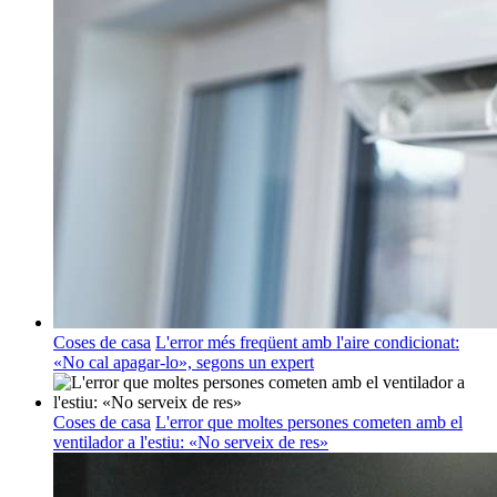
Coses de casa
L'error més freqüent amb l'aire condicionat:
«No cal apagar-lo», segons un expert
Coses de casa
L'error que moltes persones cometen amb el
ventilador a l'estiu: «No serveix de res»