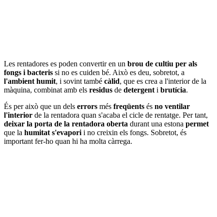
Les rentadores es poden convertir en un
brou de cultiu per als
fongs i bacteris
si no es cuiden bé. Això es deu, sobretot, a
l'ambient humit
, i sovint també
càlid
, que es crea a l'interior de la
màquina, combinat amb els
residus
de
detergent
i
brutícia
.
És per això que un dels
errors
més
freqüents
és
no ventilar
l'interior
de la rentadora quan s'acaba el cicle de rentatge. Per tant,
deixar la porta de la rentadora oberta
durant una estona
permet
que la
humitat s'evapori
i no creixin els fongs. Sobretot, és
important fer-ho quan hi ha molta càrrega.