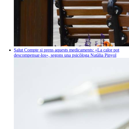
Salut
Compte si prens aquests medicaments: «La calor pot
descompensar-los», segons una psicòloga
Natàlia Pinyol