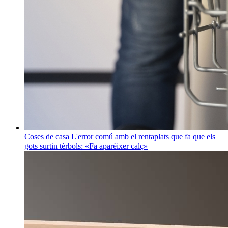
Coses de casa
L'error comú amb el rentaplats que fa que els
gots surtin tèrbols: «Fa aparèixer calç»