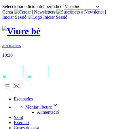
Seleccionar edición del periódico
Cerca
|
Newsletters
|
Iniciar Sessió
ara mateix
10:30
Escapades
expand_more
Menjar i beure
Alimentació
Salut
Exercici
Coses de casa