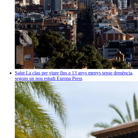
Salut
La clau per viure fins a 13 anys menys sense demència,
segons un nou estudi
Europa Press