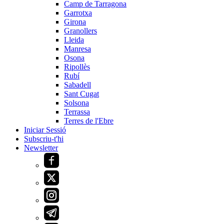
Camp de Tarragona
Garrotxa
Girona
Granollers
Lleida
Manresa
Osona
Ripollès
Rubí
Sabadell
Sant Cugat
Solsona
Terrassa
Terres de l'Ebre
Iniciar Sessió
Subscriu-t'hi
Newsletter