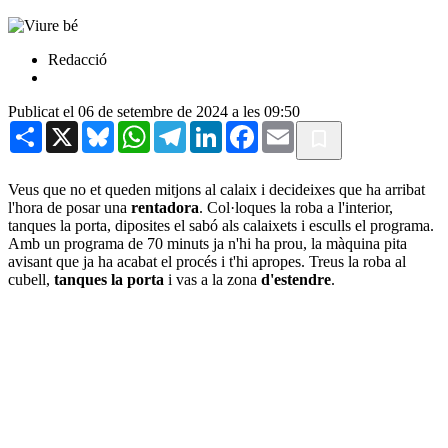
Redacció
Publicat el 06 de setembre de 2024 a les 09:50
Share
X
Bluesky
WhatsApp
Telegram
LinkedIn
Facebook
Email
Veus que no et queden mitjons al calaix i decideixes que ha arribat
l'hora de posar una
rentadora
. Col·loques la roba a l'interior,
tanques la porta, diposites el sabó als calaixets i esculls el programa.
Amb un programa de 70 minuts ja n'hi ha prou, la màquina pita
avisant que ja ha acabat el procés i t'hi apropes. Treus la roba al
cubell,
tanques la porta
i vas a la zona
d'estendre
.