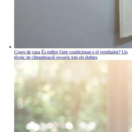
Coses de casa
És millor l'aire condicionat o el ventilador? Un
tècnic de climatització esvaeix tots els dubtes