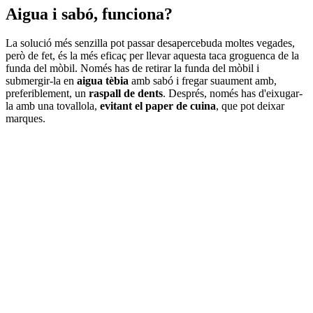
Aigua i sabó, funciona?
La solució més senzilla pot passar desapercebuda moltes vegades,
però de fet, és la més eficaç per llevar aquesta taca groguenca de la
funda del mòbil. Només has de retirar la funda del mòbil i
submergir-la en
aigua tèbia
amb sabó i fregar suaument amb,
preferiblement, un
raspall de dents
. Després, només has d'eixugar-
la amb una tovallola,
evitant el paper de cuina
, que pot deixar
marques.