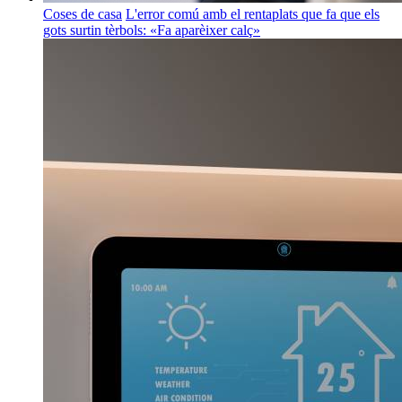
Coses de casa
L'error comú amb el rentaplats que fa que els
gots surtin tèrbols: «Fa aparèixer calç»