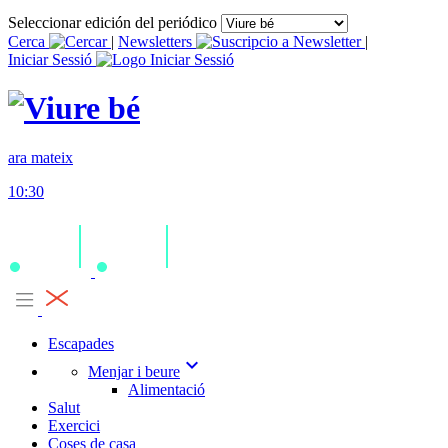
Seleccionar edición del periódico
Cerca
|
Newsletters
|
Iniciar Sessió
ara mateix
10:30
Escapades
expand_more
Menjar i beure
Alimentació
Salut
Exercici
Coses de casa