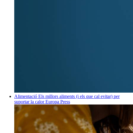
Alimentació
Els millors aliments (i els que cal evitar) per
suportar la calor
Europa Press