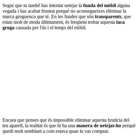
Segur que tu també has intentat netejar la
funda del mòbil
alguna
vegada i has acabat frustrat perquè no aconsegueixes eliminar la
marca groguenca que té. En les fundes que són
transparents
, que
estan molt de moda últimament, és freqüent trobar aquesta
taca
groga
causada per l'ús i el temps del mòbil.
Encara que penses que és impossible eliminar aquesta brutícia del
teu aparell, la realitat és que hi ha una
manera de netejar-ho
perquè
quedi molt semblant a com estava quan la vas comprar.