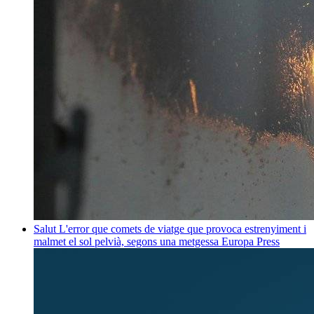
Salut
L'error que comets de viatge que provoca estrenyiment i
malmet el sol pelvià, segons una metgessa
Europa Press