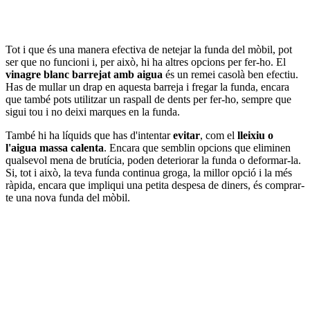
Tot i que és una manera efectiva de netejar la funda del mòbil, pot
ser que no funcioni i, per això, hi ha altres opcions per fer-ho. El
vinagre blanc barrejat amb aigua
és un remei casolà ben efectiu.
Has de mullar un drap en aquesta barreja i fregar la funda, encara
que també pots utilitzar un raspall de dents per fer-ho, sempre que
sigui tou i no deixi marques en la funda.
També hi ha líquids que has d'intentar
evitar
, com el
lleixiu o
l'aigua massa calenta
. Encara que semblin opcions que eliminen
qualsevol mena de brutícia, poden deteriorar la funda o deformar-la.
Si, tot i això, la teva funda continua groga, la millor opció i la més
ràpida, encara que impliqui una petita despesa de diners, és comprar-
te una nova funda del mòbil.