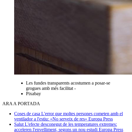
Les fundes transparents acostumen a posar-se
grogues amb més facilitat -
Pixabay
ARA A PORTADA
Coses de casa
L'error que moltes persones cometen amb el
ventilador a l'estiu: «No serveix de res»
Europa Press
Salut
L'efecte desconegut de les temperatures extremes:
acceleren l'envelliment, segons un nou estudi
Europa Press