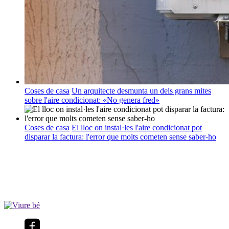
Coses de casa
Un arquitecte desmunta un dels grans mites
sobre l'aire condicionat: «No genera fred»
Coses de casa
El lloc on instal·les l'aire condicionat pot
disparar la factura: l'error que molts cometen sense saber-ho