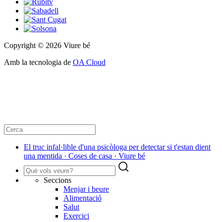
Copyright © 2026 Viure bé
Amb la tecnologia de
OA Cloud
El truc infal·lible d'una psicòloga per detectar si t'estan dient
una mentida · Coses de casa · Viure bé
Seccions
Menjar i beure
Alimentació
Salut
Exercici