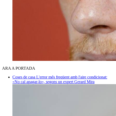
ARA A PORTADA
Coses de casa
L'error més freqüent amb l'aire condicionat:
«No cal apagar-lo», segons un expert
Gerard Mira