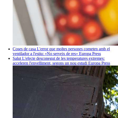
Coses de casa
L'error que moltes persones cometen amb el
ventilador a l'estiu: «No serveix de res»
Europa Press
Salut
L'efecte desconegut de les temperatures extremes:
acceleren l'envelliment, segons un nou estudi
Europa Press