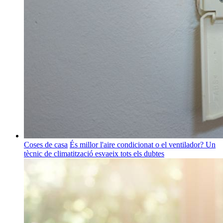
Coses de casa
És millor l'aire condicionat o el ventilador? Un
tècnic de climatització esvaeix tots els dubtes