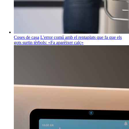
Coses de casa
L'error comú amb el rentaplats que fa que els
gots surtin tèrbols: «Fa aparèixer calç»