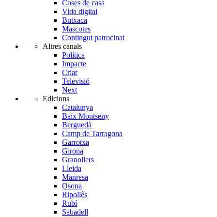
Coses de casa
Vida digital
Butxaca
Mascotes
Contingut patrocinat
Altres canals
Política
Impacte
Criar
Televisió
Next
Edicions
Catalunya
Baix Montseny
Berguedà
Camp de Tarragona
Garrotxa
Girona
Granollers
Lleida
Manresa
Osona
Ripollès
Rubí
Sabadell