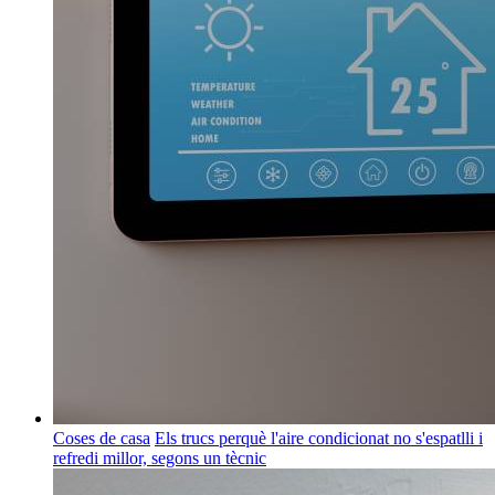
Coses de casa
Els trucs perquè l'aire condicionat no s'espatlli i
refredi millor, segons un tècnic