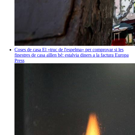
Coses de casa
El «truc de l'espelma» per comprovar si les
finestres de casa aïllen bé: estalvia diners a la factura
Europa
Press