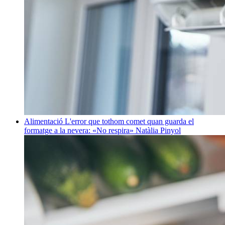
Alimentació
L'error que tothom comet quan guarda el
formatge a la nevera: «No respira»
Natàlia Pinyol