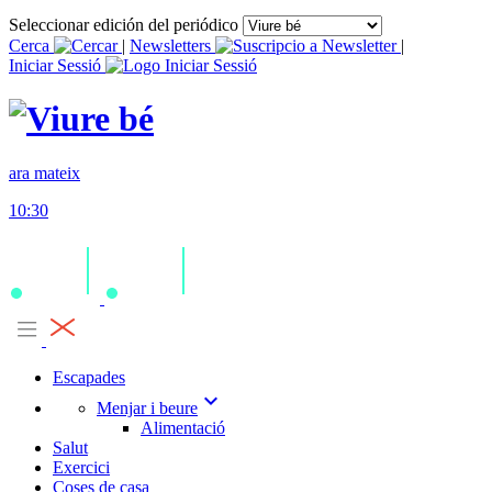
Seleccionar edición del periódico
Cerca
|
Newsletters
|
Iniciar Sessió
ara mateix
10:30
Escapades
expand_more
Menjar i beure
Alimentació
Salut
Exercici
Coses de casa