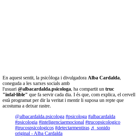
En aquest sentit, la psicòloga i divulgadora
Alba Cardalda
,
coneguda a les xarxes socials amb
l'usuari
@albacardalda.psicologa
, ha compartit un
truc
"infal·lible"
que fa servir cada dia. I és que, com explica, el cervell
està programat per dir la veritat i mentir li suposa un repte que
acostuma a deixar rastre.
@albacardalda.psicologa
#psicologa
#albacardalda
#psicologia
#inteligenciaemocional
#trucopsicologico
#trucospsicologicos
#detectarmentiras
♬ sonido
original - Alba Cardalda