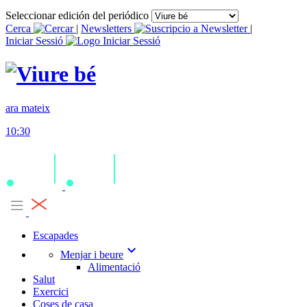
Seleccionar edición del periódico
Cerca
|
Newsletters
|
Iniciar Sessió
ara mateix
10:30
Escapades
expand_more
Menjar i beure
Alimentació
Salut
Exercici
Coses de casa