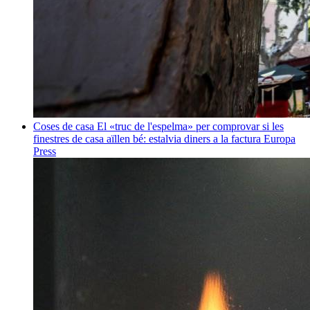
Coses de casa
El «truc de l'espelma» per comprovar si les
finestres de casa aïllen bé: estalvia diners a la factura
Europa
Press