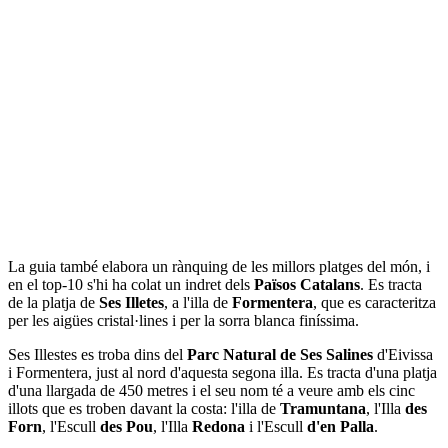
La guia també elabora un rànquing de les millors platges del món, i
en el top-10 s'hi ha colat un indret dels
Països Catalans
. Es tracta
de la platja de
Ses Illetes
, a l'illa de
Formentera
, que es caracteritza
per les aigües cristal·lines i per la sorra blanca finíssima.
Ses Illestes es troba dins del
Parc Natural de Ses Salines
d'Eivissa
i Formentera, just al nord d'aquesta segona illa. Es tracta d'una platja
d'una llargada de 450 metres i el seu nom té a veure amb els cinc
illots que es troben davant la costa: l'illa de
Tramuntana
, l'Illa
des
Forn
, l'Escull
des Pou
, l'Illa
Redona
i l'Escull
d'en Palla
.