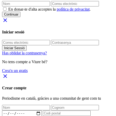
En donar-te d'alta acceptes la
política de privacitat
.
Continuar
close
Iniciar sessió
Iniciar Sessió
Has oblidat la contrasenya?
No tens compte a Viure bé?
Crea'n un gratis
close
Crear compte
Periodisme
en català
, gràcies a una comunitat de gent com tu