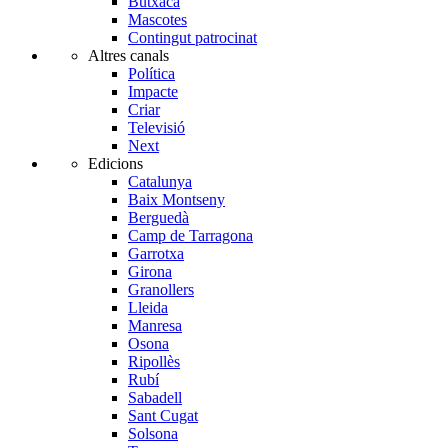
Butxaca
Mascotes
Contingut patrocinat
Altres canals
Política
Impacte
Criar
Televisió
Next
Edicions
Catalunya
Baix Montseny
Berguedà
Camp de Tarragona
Garrotxa
Girona
Granollers
Lleida
Manresa
Osona
Ripollès
Rubí
Sabadell
Sant Cugat
Solsona