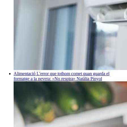
Alimentació
L'error que tothom comet quan guarda el
formatge a la nevera: «No respira»
Natàlia Pinyol