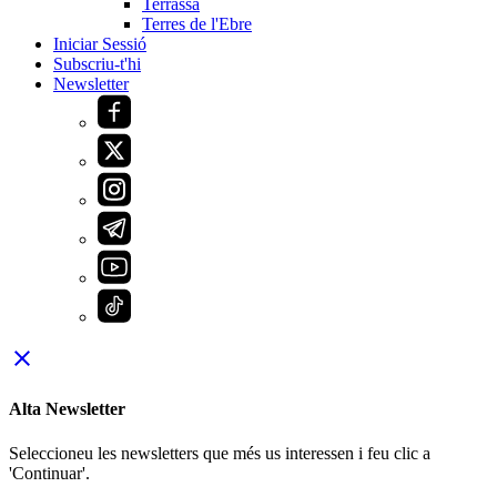
Terrassa
Terres de l'Ebre
Iniciar Sessió
Subscriu-t'hi
Newsletter
close
Alta Newsletter
Seleccioneu les newsletters que més us interessen i feu clic a
'Continuar'.