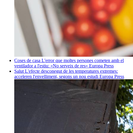
Coses de casa
L'error que moltes persones cometen amb el
ventilador a l'estiu: «No serveix de res»
Europa Press
Salut
L'efecte desconegut de les temperatures extremes:
acceleren l'envelliment, segons un nou estudi
Europa Press