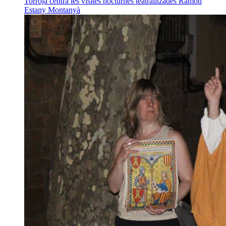
Torroja centra les visites nocturnes teatralitzades
Ramon
Estany Montanyà