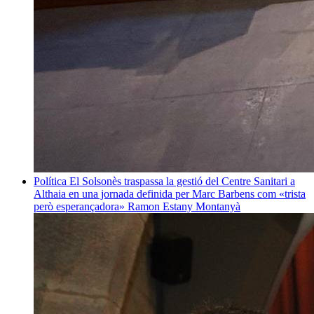
Política
El Solsonès traspassa la gestió del Centre Sanitari a
Althaia en una jornada definida per Marc Barbens com «trista
però esperançadora»
Ramon Estany Montanyà