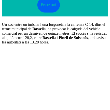
Fes-te soci
Un xoc entre un turisme i una furgoneta a la carretera C-14, dins el
terme municipal de
Bassella
, ha provocat la caiguda del vehicle
comercial per un desnivell de quinze metres. El succés s’ha registrat
al quilòmetre 128,2, entre
Bassella
i
Pinell de Solsonès
, amb avís a
les autoritats a les 13.28 hores.