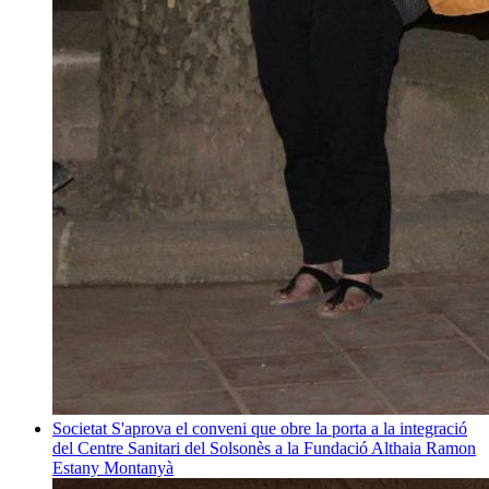
Societat
S'aprova el conveni que obre la porta a la integració
del Centre Sanitari del Solsonès a la Fundació Althaia
Ramon
Estany Montanyà