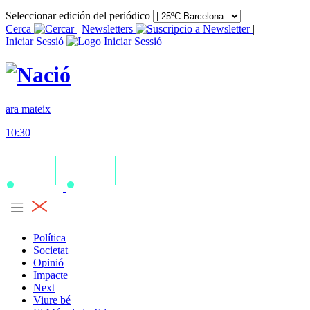
Seleccionar edición del periódico
Cerca
|
Newsletters
|
Iniciar Sessió
ara mateix
10:30
Política
Societat
Opinió
Impacte
Next
Viure bé