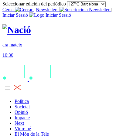
Seleccionar edición del periódico
Cerca
|
Newsletters
|
Iniciar Sessió
ara mateix
10:30
Política
Societat
Opinió
Impacte
Next
Viure bé
El Món de la Tele