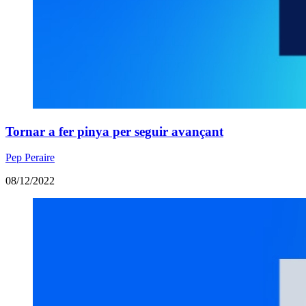
Tornar a fer pinya per seguir avançant
Pep Peraire
08/12/2022