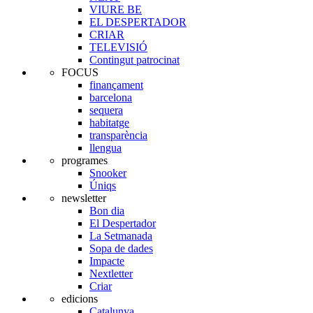
VIURE BE
EL DESPERTADOR
CRIAR
TELEVISIÓ
Contingut patrocinat
FOCUS
finançament
barcelona
sequera
habitatge
transparència
llengua
programes
Snooker
Úniqs
newsletter
Bon dia
El Despertador
La Setmanada
Sopa de dades
Impacte
Nextletter
Criar
edicions
Catalunya