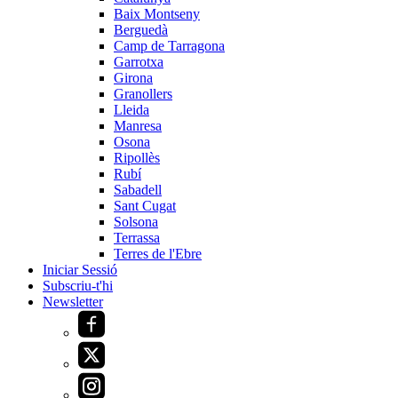
Baix Montseny
Berguedà
Camp de Tarragona
Garrotxa
Girona
Granollers
Lleida
Manresa
Osona
Ripollès
Rubí
Sabadell
Sant Cugat
Solsona
Terrassa
Terres de l'Ebre
Iniciar Sessió
Subscriu-t'hi
Newsletter