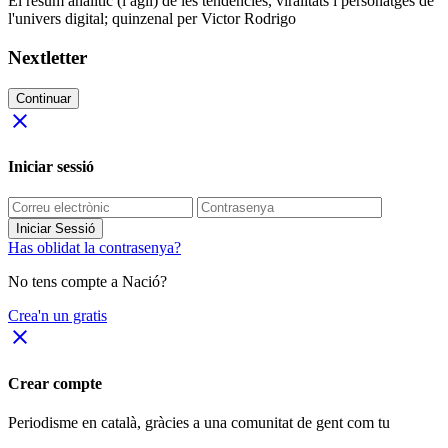
El resum analític (i àgil) de les tendències, viralitats i personatges de
l'univers digital; quinzenal per Victor Rodrigo
Nextletter
Continuar
close
Iniciar sessió
Iniciar Sessió
Has oblidat la contrasenya?
No tens compte a Nació?
Crea'n un gratis
close
Crear compte
Periodisme
en català
, gràcies a una comunitat de gent com tu