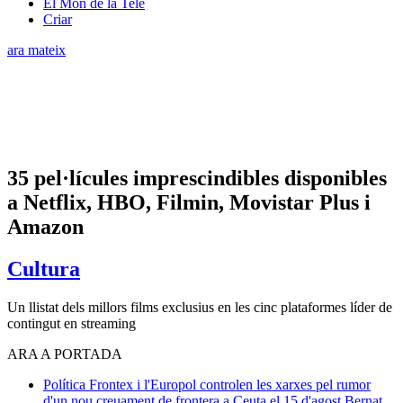
El Món de la Tele
Criar
ara mateix
35 pel·lícules imprescindibles disponibles
a Netflix, HBO, Filmin, Movistar Plus i
Amazon
Cultura
Un llistat dels millors films exclusius en les cinc plataformes líder de
contingut en streaming
ARA A PORTADA
Política
Frontex i l'Europol controlen les xarxes pel rumor
d'un nou creuament de frontera a Ceuta el 15 d'agost
Bernat