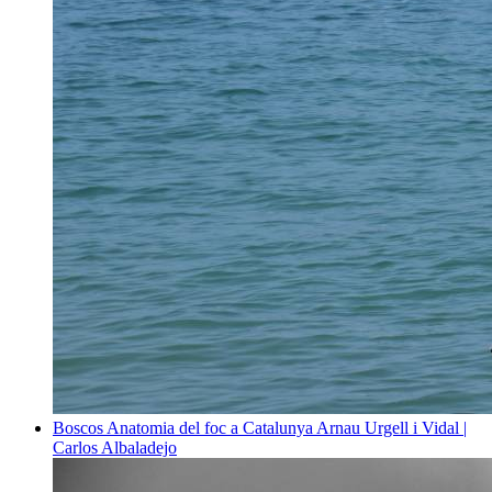
Boscos
Anatomia del foc a Catalunya
Arnau Urgell i Vidal |
Carlos Albaladejo