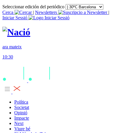
Seleccionar edición del periódico
Cerca
|
Newsletters
|
Iniciar Sessió
ara mateix
10:30
Política
Societat
Opinió
Impacte
Next
Viure bé