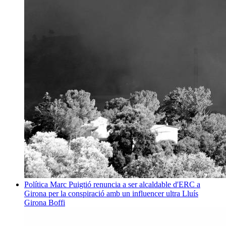
Política
Marc Puigtió renuncia a ser alcaldable d'ERC a
Girona per la conspiració amb un influencer ultra
Lluís
Girona Boffi