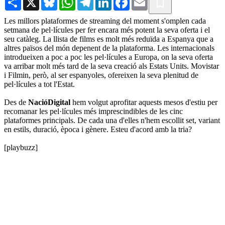
Les millors plataformes de streaming del moment s'omplen cada
setmana de pel·lícules per fer encara més potent la seva oferta i el
seu catàleg. La llista de films es molt més reduïda a Espanya que a
altres països del món depenent de la plataforma. Les internacionals
introdueixen a poc a poc les pel·lícules a Europa, on la seva oferta
va arribar molt més tard de la seva creació als Estats Units. Movistar
i Filmin, però, al ser espanyoles, ofereixen la seva plenitud de
pel·lícules a tot l'Estat.
Des de
NacióDigital
hem volgut aprofitar aquests mesos d'estiu per
recomanar les pel·lícules més imprescindibles de les cinc
plataformes principals. De cada una d'elles n'hem escollit set, variant
en estils, duració, època i gènere. Esteu d'acord amb la tria?
[playbuzz]