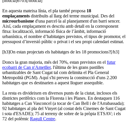
[noticia]6703[/noticia]
En aquesta mateixa línia, el pla també proposa
18
emplaçaments
distribuïts al llarg del terme municipal. Des del
microurbanisme
d'una parcel·la al planejament d'un barri sencer.
Així, cada emplaçament es descriu amb detall en la corresponent
fitxa: localització, informació física de l’àmbit, informació
urbanística, el nombre d’habitatges previstos, el tipus de promotor, el
pressupost d’inversió públic o privat i el seu propi calendari estimat.
[h3]On estan projectats els habitatges de les 18 promocions?[/h3]
Doncs la gran majoria, més del 70%, estan previstos en el
futur
ecobarri de Can n'Ametller
, l'última de les grans pastilles
urbanitzables de Sant Cugat tal com delimita el Pla General
Metropolità (PGM). Aquí s'hi preveu la construcció d'uns 2.200
habitatges que es destinarien a aquest lloguer assequible.
La resta es divideixen en diversos punts de la ciutat, inclosos els
districtes perifèrics com la Floresta i les Planes. En destaquen 116
habitatges a Can Vasconcel (a tocar de Can Bell i de l'Arrabassada);
92 habitatges al pla del Vinyet (al costat dels Cinemes de Sant Cugat
i sota d'ESADE); 75 al terreny de sobre de la pròpia ETSAV; i els
72 del polèmic
Ragull Centre
.