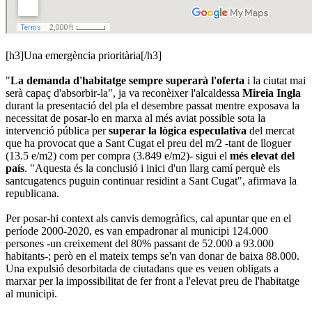
[h3]Una emergència prioritària[/h3]
"
La demanda d'habitatge sempre superarà l'oferta
i la ciutat mai
serà capaç d'absorbir-la", ja va reconèixer l'alcaldessa
Mireia Ingla
durant la presentació del pla el desembre passat mentre exposava la
necessitat de posar-lo en marxa al més aviat possible sota la
intervenció pública per
superar la lògica especulativa
del mercat
que ha provocat que a Sant Cugat el preu del m/2 -tant de lloguer
(13.5 e/m2) com per compra (3.849 e/m2)- sigui el
més elevat del
país
. "Aquesta és la conclusió i inici d'un llarg camí perquè els
santcugatencs puguin continuar residint a Sant Cugat", afirmava la
republicana.
Per posar-hi context als canvis demogràfics, cal apuntar que en el
període 2000-2020, es van empadronar al municipi 124.000
persones -un creixement del 80% passant de 52.000 a 93.000
habitants-; però en el mateix temps se'n van donar de baixa 88.000.
Una expulsió desorbitada de ciutadans que es veuen obligats a
marxar per la impossibilitat de fer front a l'elevat preu de l'habitatge
al municipi.