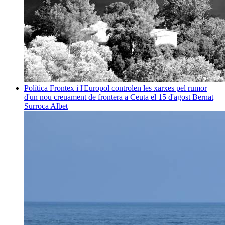
Política
Frontex i l'Europol controlen les xarxes pel rumor
d'un nou creuament de frontera a Ceuta el 15 d'agost
Bernat
Surroca Albet