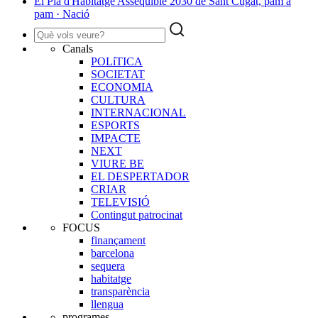
El Pla d'Habitatge Assequible 2030 de Sant Cugat, pam a
pam · Nació
Canals
POLíTICA
SOCIETAT
ECONOMIA
CULTURA
INTERNACIONAL
ESPORTS
IMPACTE
NEXT
VIURE BE
EL DESPERTADOR
CRIAR
TELEVISIÓ
Contingut patrocinat
FOCUS
finançament
barcelona
sequera
habitatge
transparència
llengua
programes