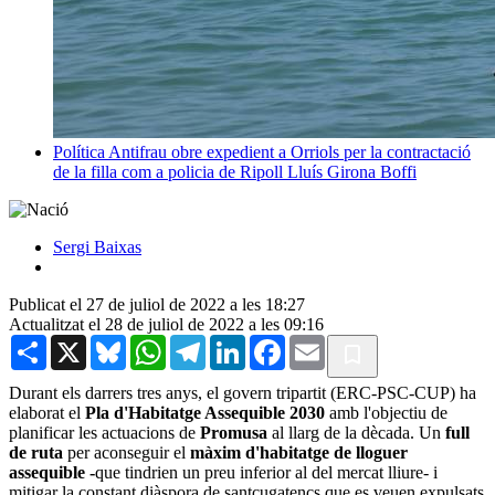
Política
Antifrau obre expedient a Orriols per la contractació
de la filla com a policia de Ripoll
Lluís Girona Boffi
Sergi Baixas
Publicat el 27 de juliol de 2022 a les 18:27
Actualitzat el 28 de juliol de 2022 a les 09:16
Share
X
Bluesky
WhatsApp
Telegram
LinkedIn
Facebook
Email
Durant els darrers tres anys, el govern tripartit (ERC-PSC-CUP) ha
elaborat el
Pla d'Habitatge Assequible 2030
amb l'objectiu de
planificar les actuacions de
Promusa
al llarg de la dècada. Un
full
de ruta
per aconseguir el
màxim d'habitatge de lloguer
assequible -
que tindrien un preu inferior al del mercat lliure- i
mitigar la constant diàspora de santcugatencs que es veuen expulsats