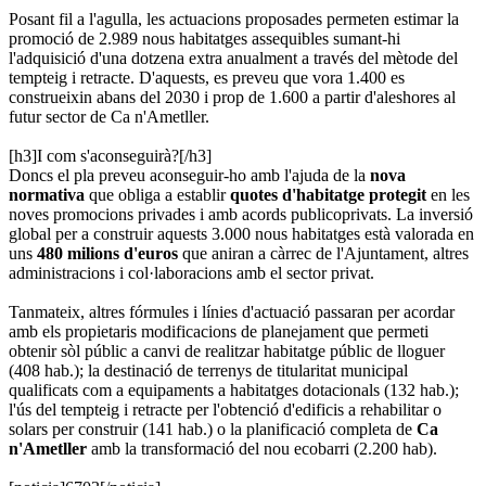
Posant fil a l'agulla, les actuacions proposades permeten estimar la
promoció de 2.989 nous habitatges assequibles sumant-hi
l'adquisició d'una dotzena extra anualment a través del mètode del
tempteig i retracte. D'aquests, es preveu que vora 1.400 es
construeixin abans del 2030 i prop de 1.600 a partir d'aleshores al
futur sector de Ca n'Ametller.
[h3]I com s'aconseguirà?[/h3]
Doncs el pla preveu aconseguir-ho amb l'ajuda de la
nova
normativa
que obliga a establir
quotes d'habitatge protegit
en les
noves promocions privades i amb acords publicoprivats. La inversió
global per a construir aquests 3.000 nous habitatges està valorada en
uns
480 milions d'euros
que aniran a càrrec de l'Ajuntament, altres
administracions i col·laboracions amb el sector privat.
Tanmateix, altres fórmules i línies d'actuació passaran per acordar
amb els propietaris modificacions de planejament que permeti
obtenir sòl públic a canvi de realitzar habitatge públic de lloguer
(408 hab.); la destinació de terrenys de titularitat municipal
qualificats com a equipaments a habitatges dotacionals (132 hab.);
l'ús del tempteig i retracte per l'obtenció d'edificis a rehabilitar o
solars per construir (141 hab.) o la planificació completa de
Ca
n'Ametller
amb la transformació del nou ecobarri (2.200 hab).