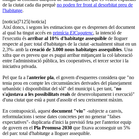
de la ciutat cada dia perquè
no poden fer front al desorbitat preu de
l'habitatge
.
[noticia]7125[/noticia]
Així doncs, i segons les estimacions que es desprenen del document
al qual ha tingut accés en
primícia
ElCugatenc
, la intenció de
l'executiu és
arribar al 10% d'habitatge assequible
de lloguer
respecte al parc total d'habitatges de la ciutat -actualment situat en un
2,3%- amb la
creació de 3.000 nous habitatges assequibles
. Una
xifra que es preveu que es pugui arribar mitjançant la col·laboració
entre l'administració pública, les cooperatives, el tercer sector i la
iniciativa privada.
Pel que fa a l'
anterior pla
, el govern d'esquerres considera que "no
tenia prou en compte les circumstàncies derivades del planejament
urbanístic i disponibilitat del sòl" del municipi i, per tant, "
no
s'ajustava a les possibilitats reals
de desenvolupament i execució"
d'una ciutat que està a punt d'assolir el seu creixement màxim.
En contraposició, aquest
document "viu"
-subjecte a canvis,
reformulacions i sense dates concretes per no generar "falses
expectatives"- duplicaria d'inici la previsió feta per l'anterior equip
de govern en el
Pla Promusa 2030
que fixava aconseguir un 5%
del parc total d'habitatge a lloguer assequible.