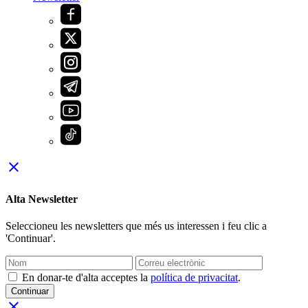
close
Alta Newsletter
Seleccioneu les newsletters que més us interessen i feu clic a
'Continuar'.
En donar-te d'alta acceptes la
política de privacitat
.
Continuar
close