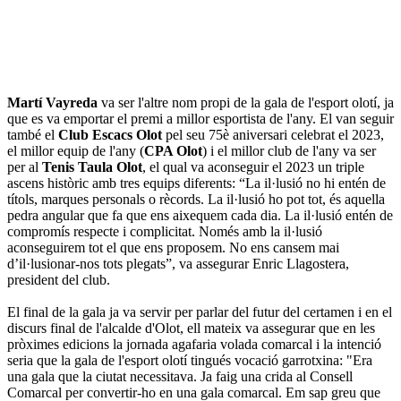
Martí Vayreda
va ser l'altre nom propi de la gala de l'esport olotí, ja
que es va emportar el premi a millor esportista de l'any. El van seguir
també el
Club Escacs Olot
pel seu 75è aniversari celebrat el 2023,
el millor equip de l'any (
CPA Olot
) i el millor club de l'any va ser
per al
Tenis Taula Olot
, el qual va aconseguir el 2023 un triple
ascens històric amb tres equips diferents: “La il·lusió no hi entén de
títols, marques personals o rècords. La il·lusió ho pot tot, és aquella
pedra angular que fa que ens aixequem cada dia. La il·lusió entén de
compromís respecte i complicitat. Només amb la il·lusió
aconseguirem tot el que ens proposem. No ens cansem mai
d’il·lusionar-nos tots plegats”, va assegurar Enric Llagostera,
president del club.
El final de la gala ja va servir per parlar del futur del certamen i en el
discurs final de l'alcalde d'Olot, ell mateix va assegurar que en les
pròximes edicions la jornada agafaria volada comarcal i la intenció
seria que la gala de l'esport olotí tingués vocació garrotxina: "Era
una gala que la ciutat necessitava. Ja faig una crida al Consell
Comarcal per convertir-ho en una gala comarcal. Em sap greu que