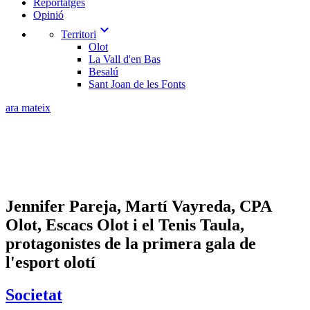
Reportatges
Opinió
expand_more
Territori
Olot
La Vall d'en Bas
Besalú
Sant Joan de les Fonts
ara mateix
​Jennifer Pareja, Martí Vayreda, CPA
Olot, Escacs Olot i el Tenis Taula,
protagonistes de la primera gala de
l'esport olotí
Societat