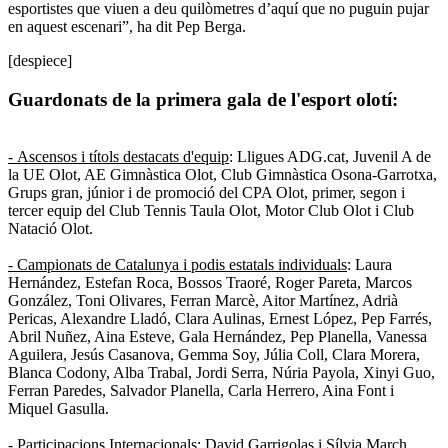
esportistes que viuen a deu quilòmetres d’aquí que no puguin pujar
en aquest escenari”, ha dit Pep Berga.
[despiece]
Guardonats de la primera gala de l'esport olotí:
- Ascensos i títols destacats d'equip
: Lligues ADG.cat, Juvenil A de
la UE Olot, AE Gimnàstica Olot, Club Gimnàstica Osona-Garrotxa,
Grups gran, júnior i de promoció del CPA Olot, primer, segon i
tercer equip del Club Tennis Taula Olot, Motor Club Olot i Club
Natació Olot.
- Campionats de Catalunya i podis estatals individuals
: Laura
Hernández, Estefan Roca, Bossos Traoré, Roger Pareta, Marcos
González, Toni Olivares, Ferran Marcè, Aitor Martínez, Adrià
Pericas, Alexandre Lladó, Clara Aulinas, Ernest López, Pep Farrés,
Abril Nuñez, Aina Esteve, Gala Hernández, Pep Planella, Vanessa
Aguilera, Jesús Casanova, Gemma Soy, Júlia Coll, Clara Morera,
Blanca Codony, Alba Trabal, Jordi Serra, Núria Payola, Xinyi Guo,
Ferran Paredes, Salvador Planella, Carla Herrero, Aina Font i
Miquel Gasulla.
- Participacions Internacionals
: David Garrigolas i Sílvia March,