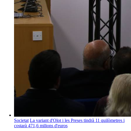
Societat
La variant d'Olot i les Preses tindrà 11 quilòmetres i
costarà 471,6 milions d'euros