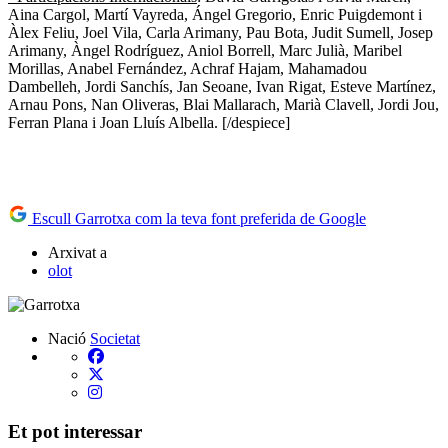
Aina Cargol, Martí Vayreda, Ángel Gregorio, Enric Puigdemont i
Àlex Feliu, Joel Vila, Carla Arimany, Pau Bota, Judit Sumell, Josep
Arimany, Àngel Rodríguez, Aniol Borrell, Marc Julià, Maribel
Morillas, Anabel Fernández, Achraf Hajam, Mahamadou
Dambelleh, Jordi Sanchís, Jan Seoane, Ivan Rigat, Esteve Martínez,
Arnau Pons, Nan Oliveras, Blai Mallarach, Marià Clavell, Jordi Jou,
Ferran Plana i Joan Lluís Albella. [/despiece]
Escull Garrotxa com la teva font preferida de Google
Arxivat a
olot
Nació
Societat
Et pot interessar