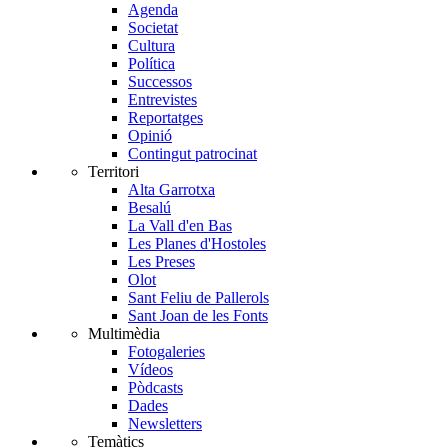
Agenda
Societat
Cultura
Política
Successos
Entrevistes
Reportatges
Opinió
Contingut patrocinat
Territori
Alta Garrotxa
Besalú
La Vall d'en Bas
Les Planes d'Hostoles
Les Preses
Olot
Sant Feliu de Pallerols
Sant Joan de les Fonts
Multimèdia
Fotogaleries
Vídeos
Pòdcasts
Dades
Newsletters
Temàtics