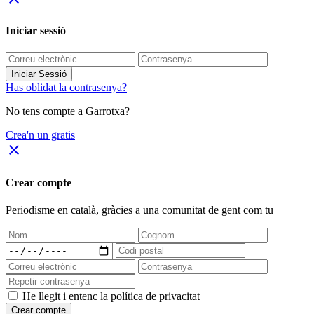
Iniciar sessió
Iniciar Sessió
Has oblidat la contrasenya?
No tens compte a Garrotxa?
Crea'n un gratis
close
Crear compte
Periodisme
en català
, gràcies a una comunitat de gent com tu
He llegit i entenc la política de privacitat
Crear compte