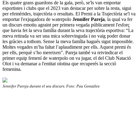
Els quatre grans guardons de la gala, però, se'ls van emportar
esportistes i clubs que el 2023 van destacar per sobre la resta, sigui
per efemèrides, trajectòria o resultats. El Premi a la Trajectòria se'l va
emportar l'exjugadora de waterpolo
Jennifer Pareja
, la qual va fer
un discurs emotiu agraint per primera vegada públicament l'esforç
que havia fet la seva família durant la seva trajectòria esportiva: “La
meva retirada va ser una mica sobrevinguda i no vaig poder donar
les gràcies a tothom. Sense la meva família hagués sigut impossible.
Moltes vegades m’ha faltat l’aplaudiment per ells. Aquest premi és
per ells, perquè s’ho mereixen”. Pareja també va reivindicar el
primer equip femení de waterpolo on va jugar, el del Club Natació
Olot i va demanar a l'entitat olotina que recuperés la secció
femenina.
Jennifer Pareja durant el seu discurs. Foto: Pau González