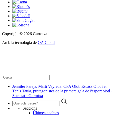
Copyright © 2026 Garrotxa
Amb la tecnologia de
OA Cloud
​Jennifer Pareja, Martí Vayreda, CPA Olot, Escacs Olot i el
Tenis Taula, protagonistes de la primera gala de l'esport olotí ·
Societat · Garrotxa
Seccions
Últimes notícies