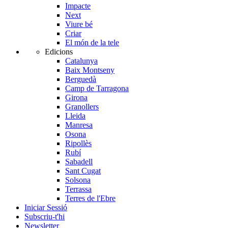
Impacte
Next
Viure bé
Criar
El món de la tele
Edicions
Catalunya
Baix Montseny
Berguedà
Camp de Tarragona
Girona
Granollers
Lleida
Manresa
Osona
Ripollès
Rubí
Sabadell
Sant Cugat
Solsona
Terrassa
Terres de l'Ebre
Iniciar Sessió
Subscriu-t'hi
Newsletter