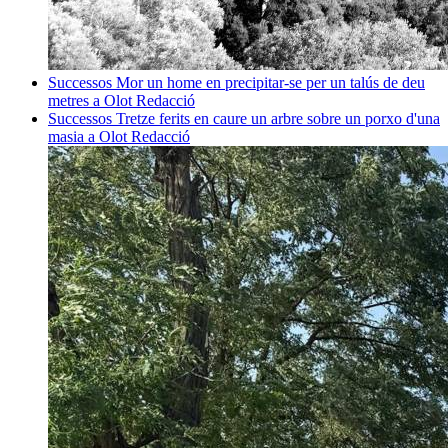
Successos
Mor un home en precipitar-se per un talús de deu
metres a Olot
Redacció
Successos
Tretze ferits en caure un arbre sobre un porxo d'una
masia a Olot
Redacció