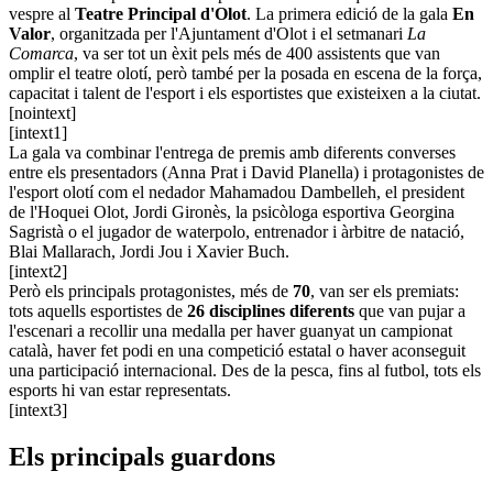
vespre al
Teatre Principal d'Olot
. La primera edició de la gala
En
Valor
, organitzada per l'Ajuntament d'Olot i el setmanari
La
Comarca
, va ser tot un èxit pels més de 400 assistents que van
omplir el teatre olotí, però també per la posada en escena de la força,
capacitat i talent de l'esport i els esportistes que existeixen a la ciutat.
[nointext]
[intext1]
La gala va combinar l'entrega de premis amb diferents converses
entre els presentadors (Anna Prat i David Planella) i protagonistes de
l'esport olotí com el nedador Mahamadou Dambelleh, el president
de l'Hoquei Olot, Jordi Gironès, la psicòloga esportiva Georgina
Sagristà o el jugador de waterpolo, entrenador i àrbitre de natació,
Blai Mallarach, Jordi Jou i Xavier Buch.
[intext2]
Però els principals protagonistes, més de
70
, van ser els premiats:
tots aquells esportistes de
26 disciplines diferents
que van pujar a
l'escenari a recollir una medalla per haver guanyat un campionat
català, haver fet podi en una competició estatal o haver aconseguit
una participació internacional. Des de la pesca, fins al futbol, tots els
esports hi van estar representats.
[intext3]
Els principals guardons