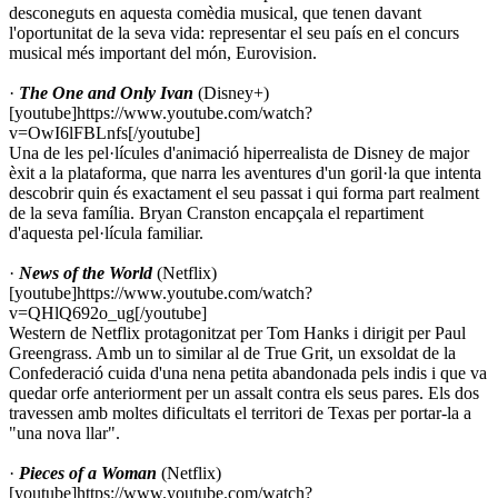
desconeguts en aquesta comèdia musical, que tenen davant
l'oportunitat de la seva vida: representar el seu país en el concurs
musical més important del món, Eurovision.
·
The One and Only Ivan
(Disney+)
[youtube]https://www.youtube.com/watch?
v=OwI6lFBLnfs[/youtube]
Una de les pel·lícules d'animació hiperrealista de Disney de major
èxit a la plataforma, que narra les aventures d'un goril·la que intenta
descobrir quin és exactament el seu passat i qui forma part realment
de la seva família. Bryan Cranston encapçala el repartiment
d'aquesta pel·lícula familiar.
·
News of the World
(Netflix)
[youtube]https://www.youtube.com/watch?
v=QHlQ692o_ug[/youtube]
Western de Netflix protagonitzat per Tom Hanks i dirigit per Paul
Greengrass. Amb un to similar al de True Grit, un exsoldat de la
Confederació cuida d'una nena petita abandonada pels indis i que va
quedar orfe anteriorment per un assalt contra els seus pares. Els dos
travessen amb moltes dificultats el territori de Texas per portar-la a
"una nova llar".
·
Pieces of a Woman
(Netflix)
[youtube]https://www.youtube.com/watch?