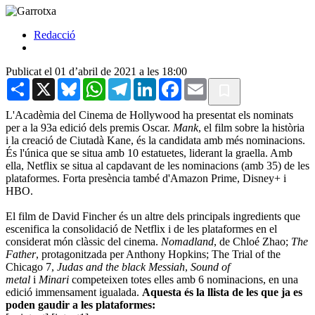
Redacció
Publicat el 01 d’abril de 2021 a les 18:00
Share
X
Bluesky
WhatsApp
Telegram
LinkedIn
Facebook
Email
L'Acadèmia del Cinema de Hollywood ha presentat els nominats
per a la 93a edició dels premis Oscar.
Mank
, el film sobre la història
i la creació de Ciutadà Kane, és la candidata amb més nominacions.
És l'única que se situa amb 10 estatuetes, liderant la graella. Amb
ella, Netflix se situa al capdavant de les nominacions (amb 35) de les
plataformes. Forta presència també d'Amazon Prime, Disney+ i
HBO.
El film de David Fincher és un altre dels principals ingredients que
escenifica la consolidació de Netflix i de les plataformes en el
considerat món clàssic del cinema.
Nomadland
, de Chloé Zhao;
The
Father
, protagonitzada per Anthony Hopkins; The Trial of the
Chicago 7,
Judas and the black Messiah
,
Sound of
metal
i
Minari
competeixen totes elles amb 6 nominacions, en una
edició immensament igualada.
Aquesta és la llista de les que ja es
poden gaudir a les plataformes: