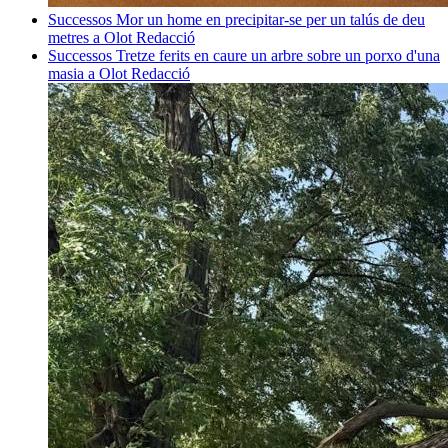
Successos
Mor un home en precipitar-se per un talús de deu
metres a Olot
Redacció
Successos
Tretze ferits en caure un arbre sobre un porxo d'una
masia a Olot
Redacció