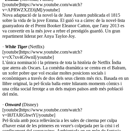
[youtube]https://www.youtube.com/watch?
v=APRWZXZE6jM[/youtube]
Nova adaptació de la novel·la de Jane Austen publicada el 1815
sobre la vida de la jove Emma. El guió va a càrrec de la novel·lista
guanyadora de el Premi Booker Eleanor Catton, que l'any 2013 es
va convertir en la més jove a rebre el prestigiós guardó. Un gran
repartiment liderat per Anya Taylor-Joy.
·
White Tiger
(Netflix)
[youtube]https://www.youtube.com/watch?
v=rX7xv4G9wnI[/youtube]
L'única nominació i la primera de tota la història de Netflix Índia
que aterra als Oscars. La comèdia dramàtica se centra en el Balram,
un xofer pobre que vol escalar moltes posicions socials i
econòmiques a través de dos dels seus clients més rics. Basada en un
llibre original, la pel·lícula balla entre hilarants moments còmics i
una crítia social ferotge a un dels majors països amb més població
del món.
·
Onward
(Disney)
[youtube]https://www.youtube.com/watch?
v=I8JTARGhwtY[/youtube]
Pel·lícula amb poca rellevància a les sales de cinema per culpa
d'haver estat de les primeres en veure's colpejada per la crisi i el
confinament del coronavirus. Ambientada en un món de fantasia