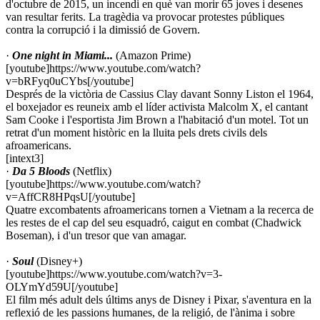
d'octubre de 2015, un incendi en què van morir 65 joves i desenes
van resultar ferits. La tragèdia va provocar protestes públiques
contra la corrupció i la dimissió de Govern.
·
One night in Miami...
(Amazon Prime)
[youtube]https://www.youtube.com/watch?
v=bRFyq0uCYbs[/youtube]
Després de la victòria de Cassius Clay davant Sonny Liston el 1964,
el boxejador es reuneix amb el líder activista Malcolm X, el cantant
Sam Cooke i l'esportista Jim Brown a l'habitació d'un motel. Tot un
retrat d'un moment històric en la lluita pels drets civils dels
afroamericans.
[intext3]
·
Da 5 Bloods
(Netflix)
[youtube]https://www.youtube.com/watch?
v=AffCR8HPqsU[/youtube]
Quatre excombatents afroamericans tornen a Vietnam a la recerca de
les restes de el cap del seu esquadró, caigut en combat (Chadwick
Boseman), i d'un tresor que van amagar.
·
Soul
(Disney+)
[youtube]https://www.youtube.com/watch?v=3-
OLYmYd59U[/youtube]
El film més adult dels últims anys de Disney i Pixar, s'aventura en la
reflexió de les passions humanes, de la religió, de l'ànima i sobre