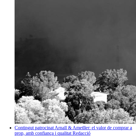
Contingut patrocinat
Arnall & Ametller: el valor de comprar a
prop, amb confiança i qualitat
Redacció