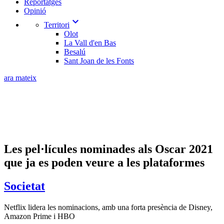
Reportatges
Opinió
expand_more
Territori
Olot
La Vall d'en Bas
Besalú
Sant Joan de les Fonts
ara mateix
Les pel·lícules nominades als Oscar 2021
que ja es poden veure a les plataformes
Societat
Netflix lidera les nominacions, amb una forta presència de Disney,
Amazon Prime i HBO