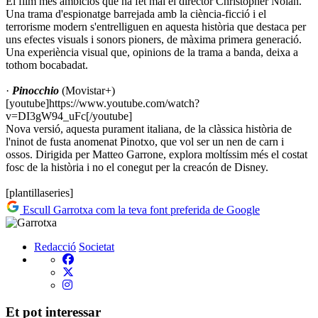
El film més ambiciós que ha fet mai el director Christopher Nolan.
Una trama d'espionatge barrejada amb la ciència-ficció i el
terrorisme modern s'entrelliguen en aquesta història que destaca per
uns efectes visuals i sonors pioners, de màxima primera generació.
Una experiència visual que, opinions de la trama a banda, deixa a
tothom bocabadat.
·
Pinocchio
(Movistar+)
[youtube]https://www.youtube.com/watch?
v=DI3gW94_uFc[/youtube]
Nova versió, aquesta purament italiana, de la clàssica història de
l'ninot de fusta anomenat Pinotxo, que vol ser un nen de carn i
ossos. Dirigida per Matteo Garrone, explora moltíssim més el costat
fosc de la història i no el conegut per la creacón de Disney.
[plantillaseries]
Escull Garrotxa com la teva font preferida de Google
Redacció
Societat
Et pot interessar