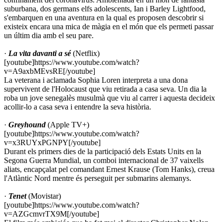
suburbana, dos germans elfs adolescents, Ian i Barley Lightfood,
s'embarquen en una aventura en la qual es proposen descobrir si
existeix encara una mica de màgia en el món que els permeti passar
un últim dia amb el seu pare.
·
La vita davanti a sé
(Netflix)
[youtube]https://www.youtube.com/watch?
v=A9axbMEvsRE[/youtube]
La veterana i aclamada Sophia Loren interpreta a una dona
supervivent de l'Holocaust que viu retirada a casa seva. Un dia la
roba un jove senegalès musulmà que viu al carrer i aquesta decideix
acollir-lo a casa seva i entendre la seva història.
·
Greyhound
(Apple TV+)
[youtube]https://www.youtube.com/watch?
v=x3RUYxPGNPY[/youtube]
Durant els primers dies de la participació dels Estats Units en la
Segona Guerra Mundial, un comboi internacional de 37 vaixells
aliats, encapçalat pel comandant Ernest Krause (Tom Hanks), creua
l'Atlàntic Nord mentre és perseguit per submarins alemanys.
·
Tenet
(Movistar)
[youtube]https://www.youtube.com/watch?
v=AZGcmvrTX9M[/youtube]