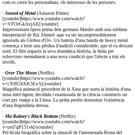
com es creen les personalitats, els interessos de les persones.
·
Sound of Metal
(Amazon Prime)
[youtube]https://www.youtube.com/watch?
v=VFOrGkAvjAE[/youtube]
Impressionant òpera prima dels germans Marder amb una sublima
interpretació de Riz Ahmed -que va ser incomprensiblement
ignorada als Globus d'Or-. Un bateria d'una banda de heavy metal
comença a tenir una pèrdua d'audició considerable, que el va deixant
sord. El film segueix la seva dramàtica història, la lluita per
sobreviure mentalment a una nova condició que l'afecta a tots els
nivells.
·
Over The Moon
(Netflix)
[youtube]https://www.youtube.com/watch?
v=cXHGbXK5ExA[/youtube]
Magnífica animació procedent de la Xina que narra la història d'una
nena intel·ligent, decidida i enamorada de la ciència construeix un
coet per viatjar a la Lluna. La petita pretén demostrar l'existència
d'una llegendària deessa.
·
Ma Rainey's Black Bottom
(Netflix)
[youtube]https://www.youtube.com/watch?
v=ord7gP151vk[/youtube]
Pel·lícula biogràfica sobre la situació de l'anomenada Reina del