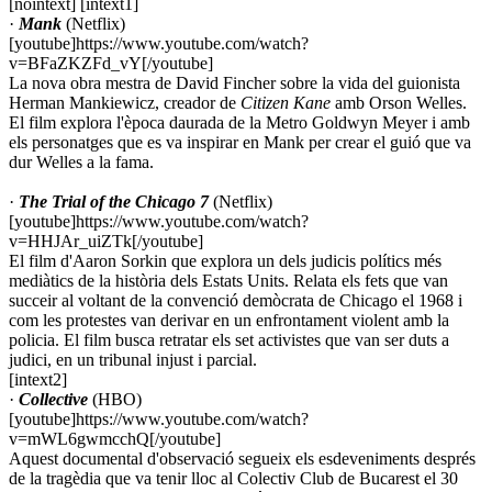
[nointext] [intext1]
·
Mank
(Netflix)
[youtube]https://www.youtube.com/watch?
v=BFaZKZFd_vY[/youtube]
La nova obra mestra de David Fincher sobre la vida del guionista
Herman Mankiewicz, creador de
Citizen Kane
amb Orson Welles.
El film explora l'època daurada de la Metro Goldwyn Meyer i amb
els personatges que es va inspirar en Mank per crear el guió que va
dur Welles a la fama.
·
The Trial of the Chicago 7
(Netflix)
[youtube]https://www.youtube.com/watch?
v=HHJAr_uiZTk[/youtube]
El film d'Aaron Sorkin que explora un dels judicis polítics més
mediàtics de la història dels Estats Units. Relata els fets que van
succeir al voltant de la convenció demòcrata de Chicago el 1968 i
com les protestes van derivar en un enfrontament violent amb la
policia. El film busca retratar els set activistes que van ser duts a
judici, en un tribunal injust i parcial.
[intext2]
·
Collective
(HBO)
[youtube]https://www.youtube.com/watch?
v=mWL6gwmcchQ[/youtube]
Aquest documental d'observació segueix els esdeveniments després
de la tragèdia que va tenir lloc al Colectiv Club de Bucarest el 30