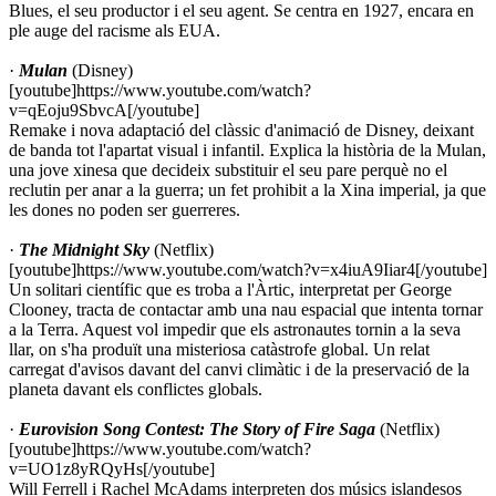
Blues, el seu productor i el seu agent. Se centra en 1927, encara en
ple auge del racisme als EUA.
·
Mulan
(Disney)
[youtube]https://www.youtube.com/watch?
v=qEoju9SbvcA[/youtube]
Remake i nova adaptació del clàssic d'animació de Disney, deixant
de banda tot l'apartat visual i infantil. Explica la història de la Mulan,
una jove xinesa que decideix substituir el seu pare perquè no el
reclutin per anar a la guerra; un fet prohibit a la Xina imperial, ja que
les dones no poden ser guerreres.
·
The Midnight Sky
(Netflix)
[youtube]https://www.youtube.com/watch?v=x4iuA9Iiar4[/youtube]
Un solitari científic que es troba a l'Àrtic, interpretat per George
Clooney, tracta de contactar amb una nau espacial que intenta tornar
a la Terra. Aquest vol impedir que els astronautes tornin a la seva
llar, on s'ha produït una misteriosa catàstrofe global. Un relat
carregat d'avisos davant del canvi climàtic i de la preservació de la
planeta davant els conflictes globals.
·
Eurovision Song Contest: The Story of Fire Saga
(Netflix)
[youtube]https://www.youtube.com/watch?
v=UO1z8yRQyHs[/youtube]
Will Ferrell i Rachel McAdams interpreten dos músics islandesos