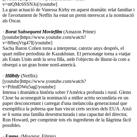
v=ntQMc6SSNJo[/youtube]
La gran actuació de Vanessa Kirby en aquest dramàtic relat familiar i
de l'avortament de Netflix ha estat un premi merescut a la nominació
als Oscar.
·
Borat Subsequent Moviefilm
(Amazon Prime)
[youtube]https://www.youtube.com/watch?
v=8fheqVrg47I[/youtube]
Sacha Baron Cohen torna a interpretar, catorze anys després, el
quart millor periodista de Kazakhstan. El personatge torna a viatjar
als Estats Units amb la seva filla, amb l'objectiu de lliurar-la com a
obsequi a un gran home nord-americà.
·
Hillbily
(Netflix)
[youtube]https://www.youtube.com/watch?
v=PrlmlDWu5ag[/youtube]
Intensa i dramàtica història sobre l'Amèrica profunda i rural. Glenn
Close ha aconseguit la nominació a millor actriu secundària en un
paper desconcertant i carregat d'una melancolia generacional que
exemplifica la pobresa que han viscut certs sectors dels EUA. Això
se li suma una família desestructurada i una capacitat del director,
Ron Howard, per comprimir tots els ingredients de la llàgrima fàcil
possibles.
·
Emma.
(Movistar, Filmin)