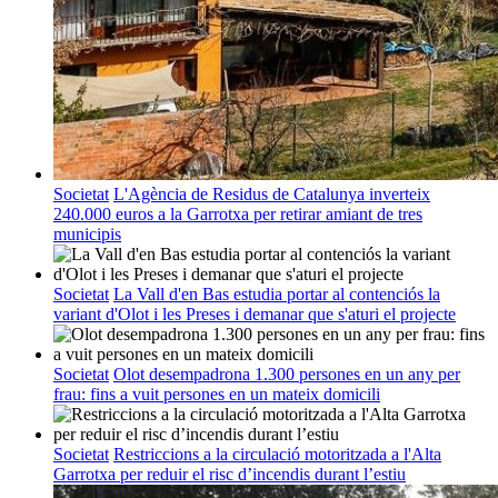
Societat
L'Agència de Residus de Catalunya inverteix
240.000 euros a la Garrotxa per retirar amiant de tres
municipis
Societat
La Vall d'en Bas estudia portar al contenciós la
variant d'Olot i les Preses i demanar que s'aturi el projecte
Societat
Olot desempadrona 1.300 persones en un any per
frau: fins a vuit persones en un mateix domicili
Societat
Restriccions a la circulació motoritzada a l'Alta
Garrotxa per reduir el risc d’incendis durant l’estiu