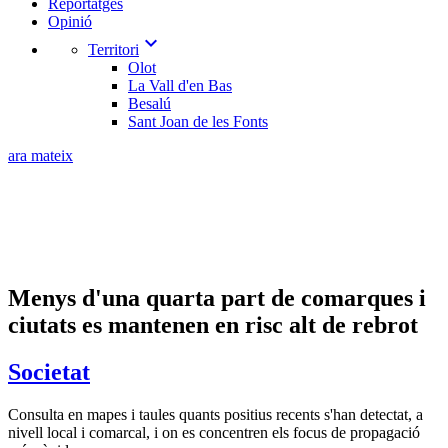
Reportatges
Opinió
expand_more
Territori
Olot
La Vall d'en Bas
Besalú
Sant Joan de les Fonts
ara mateix
Menys d'una quarta part de comarques i
ciutats es mantenen en risc alt de rebrot
Societat
Consulta en mapes i taules quants positius recents s'han detectat, a
nivell local i comarcal, i on es concentren els focus de propagació