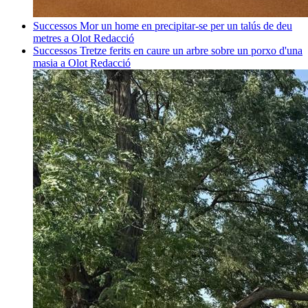
Successos
Mor un home en precipitar-se per un talús de deu
metres a Olot
Redacció
Successos
Tretze ferits en caure un arbre sobre un porxo d'una
masia a Olot
Redacció