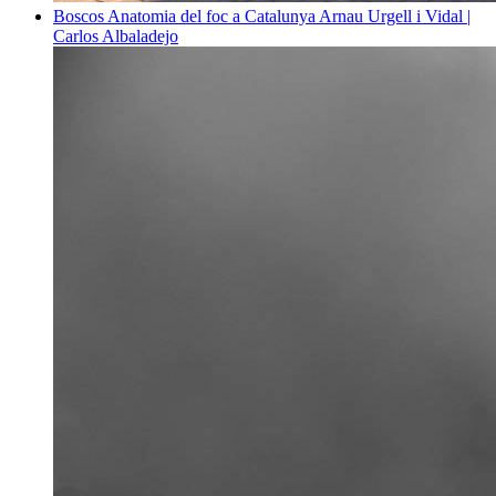
Boscos
Anatomia del foc a Catalunya
Arnau Urgell i Vidal |
Carlos Albaladejo