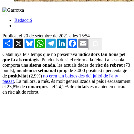
Redacció
Publicat el 20 de setembre de 2021 a les 15:54
Share
X
Bluesky
WhatsApp
Telegram
LinkedIn
Facebook
Email
Catalunya feia temps que no presentava
indicadors tan bons pel
que fa als contagis
. Pendents de si el retorn a la feina i a l'escola
comporta una
sisena onada
, les actuals dades de
risc de rebrot
(73
punts),
incidència setmanal
(prop de 3.000 positius) i percentatge
de
positivitat
(2,9%)
no eren tan baixes des del juliol de l'any
passat
. La millora, a més, és molt generalitzada al país i escassament
el 23,8% de
comarques
i el 24,2% de
ciutats
es mantenen encara
en risc alt de rebrot.