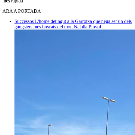
més ràpida
ARA A PORTADA
Successos
L'home detingut a la Garrotxa que nega ser un dels
gàngsters més buscats del món
Natàlia Pinyol